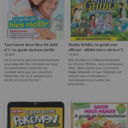
Tout Savoir Bien-Etre HS 2024
Studio GHIBLI, le guide non
n°1- Le guide du bien vieillir
officiel - AKIBA Hors-série n°2
10,90 €
13,90 €
Ce hors-série spécial vieillissement,
Kiki, Arrietty, Le Château Ambulant
vous apporte des conseils sur tous
ou encore Chihiro, vous connaissez
les paramètres à prendre en
déjà… Mais savez-vous comment
compte ainsi que les nouvelles
Hayao Miyazaki et Isao Takahata ont
habitudes de vie à adopter pour
débuté dans l'animation ?
vieillir en pleine forme !
Connaissez-vous toutes les
anecdotes ...