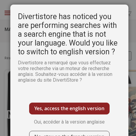
Aller
au
Chercher
Divertistore has noticed you
contenu
are performing searches with
MAGAZINES
a search engine that is not
your language. Would you like
to switch to english version ?
Résultats :
Articles
65
-
96
sur
185
Divertistore a remarqué que vous effectuez
votre recherche via un moteur de recherche
anglais. Souhaitez-vous accéder à la version
anglaise du site DivertiStore ?
Yes, access the english version
Oui, accéder à la version anglaise