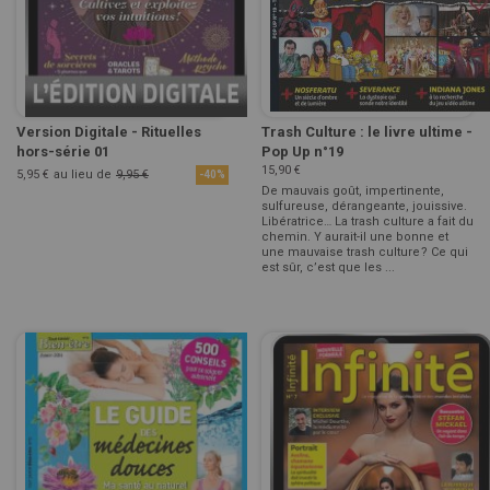
Version Digitale - Rituelles
Trash Culture : le livre ultime -
hors-série 01
Pop Up n°19
15,90 €
5,95 €
au lieu de
9,95 €
-40%
De mauvais goût, impertinente,
sulfureuse, dérangeante, jouissive.
Libératrice… La trash culture a fait du
chemin. Y aurait-il une bonne et
une mauvaise trash culture ? Ce qui
est sûr, c’est que les ...