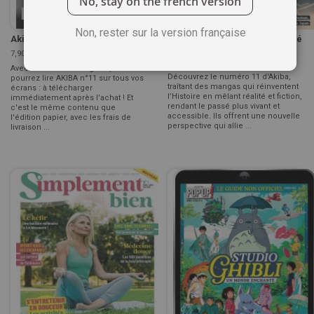
No, stay on the french version
Non, rester sur la version française
Akiba n°11 - Version digitale
MANGA & HISTOIRE - Le passé
réinventé - AKIBA n°11
7,90 €
au lieu de
12,90 €
-39%
13,90 €
Avec cette version Digitale, vous
Découvrez le numéro 11 d'Akiba,
pourrez lire AKIBA n°11 sur tous vos
traîtant des mangas qui réinventent
écrans : à télécharger
l’Histoire en mêlant réalité et fiction,
immédiatement après l'achat ! Et
rendant le passé plus vivant et
c'est le même contenu que
accessible. Ils offrent une nouvelle
l'édition papier, avec les frais de
perspective qui allie ...
livraison ...