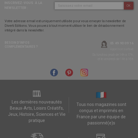
INSCRIVEZ-VOUS
À LA
OK
NEWSLETTER :
Votre adresse email est uniquement utilisée pour vous envoyer la newsletter de
Diverti Editions. Vous pouvez à tout moment utiliser le lien de désabonnement
intégré dans la newsletter.
BESOIN D’INFOS
05 49 90 09 16
COMPLÉMENTAIRES ?
Appel non surtaxé
Du lundi au jeudi de 14h à 17h,
et le vendredi de 14h à 16h
Les dernières nouveautés
Tous nos magazines sont
Beaux-Arts, Loisirs Créatifs,
conçus et imprimés en
Jeux, Histoire, Sciences et Vie
France par une équipe de
pratique
passionné(e)s