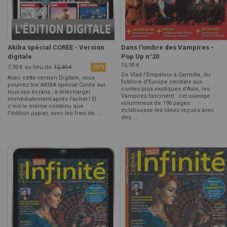
Akiba spécial CORÉE - Version
Dans l'ombre des Vampires -
digitale
Pop Up n°20
15,90 €
7,90 €
au lieu de
12,90 €
-39%
De Vlad l’Empaleur à Carmilla, du
Avec cette version Digitale, vous
folklore ­d’Europe centrale aux
pourrez lire AKIBA spécial Corée sur
contes plus exotiques d’Asie, les
tous vos écrans : à télécharger
Vampires fascinent : cet ouvrage
immédiatement après l'achat ! Et
volumineux de 196 pages
c'est le même contenu que
éclabousse les idées reçues avec
l'édition papier, avec les frais de ...
des ...