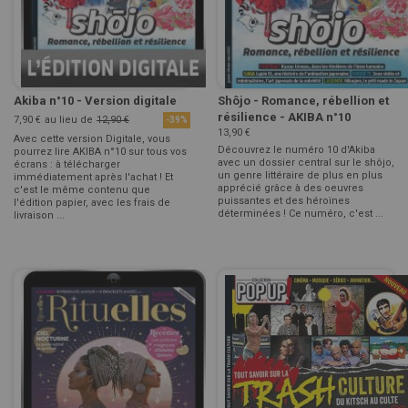
Akiba n°10 - Version digitale
Shôjo - Romance, rébellion et
résilience - AKIBA n°10
7,90 €
au lieu de
12,90 €
-39%
13,90 €
Avec cette version Digitale, vous
Découvrez le numéro 10 d'Akiba
pourrez lire AKIBA n°10 sur tous vos
avec un dossier central sur le shôjo,
écrans : à télécharger
un genre littéraire de plus en plus
immédiatement après l'achat ! Et
apprécié grâce à des oeuvres
c'est le même contenu que
puissantes et des héroïnes
l'édition papier, avec les frais de
déterminées ! Ce numéro, c'est ...
livraison ...