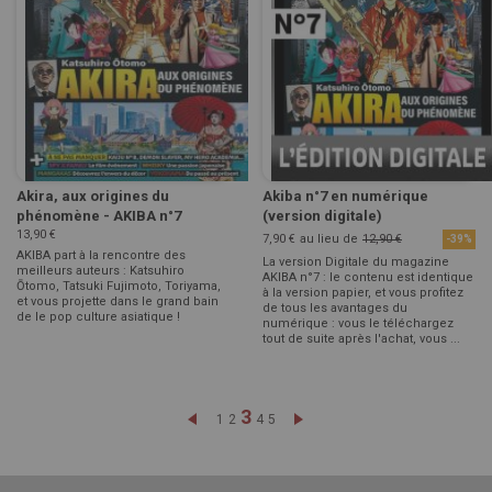
Akira, aux origines du
Akiba n°7 en numérique
phénomène - AKIBA n°7
(version digitale)
13,90 €
7,90 €
au lieu de
12,90 €
-39%
AKIBA part à la rencontre des
La version Digitale du magazine
meilleurs auteurs : Katsuhiro
AKIBA n°7 : le contenu est identique
Ōtomo, Tatsuki Fujimoto, Toriyama,
à la version papier, et vous profitez
et vous projette dans le grand bain
de tous les avantages du
de le pop culture asiatique !
numérique : vous le téléchargez
tout de suite après l'achat, vous ...
Page
Vous lisez actuellement la 
3
Page
Précédent
Page
Page
Page
Page
Page
Suivant
1
2
4
5