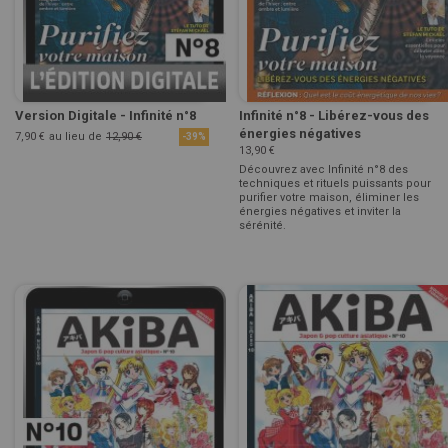
Version Digitale - Infinité n°8
Infinité n°8 - Libérez-vous des
énergies négatives
7,90 €
au lieu de
12,90 €
-39%
13,90 €
Découvrez avec Infinité n°8 des
techniques et rituels puissants pour
purifier votre maison, éliminer les
énergies négatives et inviter la
sérénité.