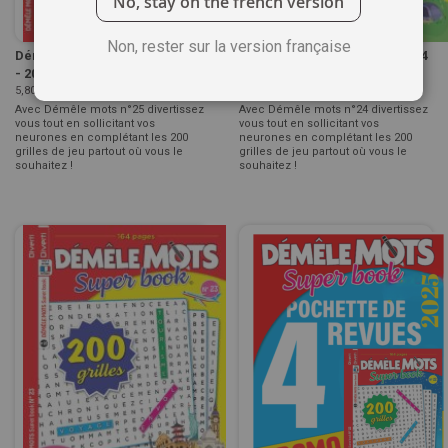
No, stay on the french version
Non, rester sur la version française
Démêle Mots Super Book n°25
Démêle Mots Super Book n°24
- 200 grilles de jeu !
- 200 grilles de jeu !
5,80 €
5,80 €
Avec Démêle mots n°25 divertissez
Avec Démêle mots n°24 divertissez
vous tout en sollicitant vos
vous tout en sollicitant vos
neurones en complétant les 200
neurones en complétant les 200
grilles de jeu partout où vous le
grilles de jeu partout où vous le
souhaitez !
souhaitez !