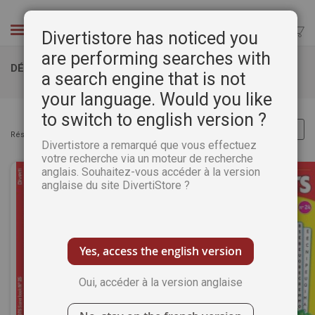
Aller
au
Chercher
Divertistore has noticed you
contenu
are performing searches with
DÉMÊLE MOTS SUPER BOOK
a search engine that is not
your language. Would you like
to switch to english version ?
Résultats :
30
articles
Divertistore a remarqué que vous effectuez
votre recherche via un moteur de recherche
anglais. Souhaitez-vous accéder à la version
anglaise du site DivertiStore ?
Yes, access the english version
Oui, accéder à la version anglaise