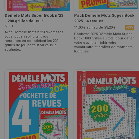
Démêle Mots Super Book n°23
Pack Démêle Mots Super Book
- 200 grilles de jeu !
2025 - 4 revues
5,80 €
11,00 €
au lieu de
23,20 €
-53%
Avec Démêle mots n°23 divertissez
Pochette 2025 Démêle Mots Super
vous tout en sollicitant vos
Book : 800 grilles au total pour défier
neurones en complétant les 200
votre esprit, enrichir votre
grilles de jeu partout où vous le
vocabulaire et profiter de moments
souhaitez !
ludiques.