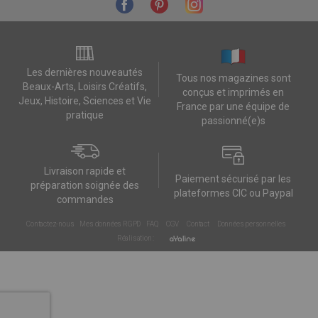
Les dernières nouveautés
Tous nos magazines sont
Beaux-Arts, Loisirs Créatifs,
conçus et imprimés en
Jeux, Histoire, Sciences et Vie
France par une équipe de
pratique
passionné(e)s
Livraison rapide et
Paiement sécurisé par les
préparation soignée des
plateformes CIC ou Paypal
commandes
Contactez-nous
Mes données RGPD
FAQ
CGV
Contact
Données personnelles
Réalisation :