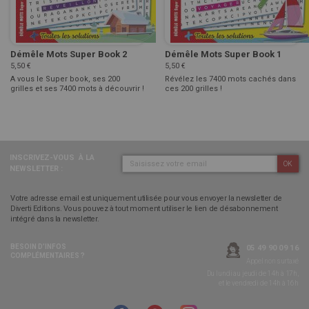
Démêle Mots Super Book 2
Démêle Mots Super Book 1
5,50 €
5,50 €
A vous le Super book, ses 200
Révélez les 7400 mots cachés dans
grilles et ses 7400 mots à découvrir !
ces 200 grilles !
INSCRIVEZ-VOUS
À LA
OK
NEWSLETTER :
Votre adresse email est uniquement utilisée pour vous envoyer la newsletter de
Diverti Editions. Vous pouvez à tout moment utiliser le lien de désabonnement
intégré dans la newsletter.
BESOIN D’INFOS
05 49 90 09 16
COMPLÉMENTAIRES ?
Appel non surtaxé
Du lundi au jeudi de 14h à 17h,
et le vendredi de 14h à 16h