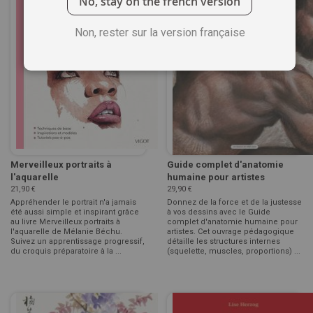
No, stay on the french version
Non, rester sur la version française
Merveilleux portraits à
Guide complet d'anatomie
l'aquarelle
humaine pour artistes
21,90 €
29,90 €
Appréhender le portrait n'a jamais
Donnez de la force et de la justesse
été aussi simple et inspirant grâce
à vos dessins avec le Guide
au livre Merveilleux portraits à
complet d'anatomie humaine pour
l'aquarelle de Mélanie Béchu.
artistes. Cet ouvrage pédagogique
Suivez un apprentissage progressif,
détaille les structures internes
du croquis préparatoire à la ...
(squelette, muscles, proportions) ...