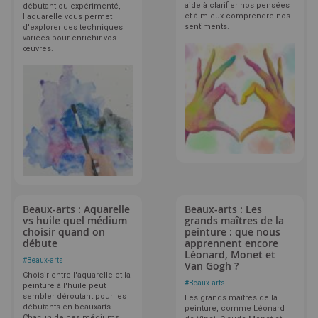
aide à clarifier nos pensées
débutant ou expérimenté,
et à mieux comprendre nos
l'aquarelle vous permet
sentiments.
d'explorer des techniques
variées pour enrichir vos
œuvres.
Beaux-arts : Aquarelle
Beaux-arts : Les
vs huile quel médium
grands maîtres de la
choisir quand on
peinture : que nous
débute
apprennent encore
Léonard, Monet et
#
Beaux-arts
Van Gogh ?
Choisir entre l'aquarelle et la
#
Beaux-arts
peinture à l'huile peut
sembler déroutant pour les
Les grands maîtres de la
débutants en beauxarts.
peinture, comme Léonard
Chacun de ces médiums