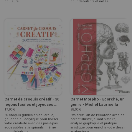
couleurs.
pour débutants et initiés.
Carnet de croquis créatif - 30
Carnet Morpho - Ecorché, un
leçons faciles et joyeuses ...
genre - Michel Lauricella
17,90 €
28,00 €
30 croquis guidés en aquarelle,
Explorez l'art de l'écorché avec ce
gouache ou acrylique pour libérer
carnet illustré, alliant histoire,
votre créativité avec des pas-à-pas
analyse graphique et pratique
accessibles et inspirants, même
artistique pour enrichir votre dessin
pour débutants.
anatomique.