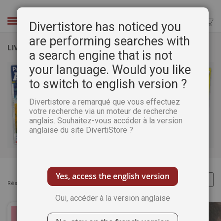
Aller
au
Chercher
Divertistore has noticed you
contenu
are performing searches with
LIVRES GUIDE TECHNIQUES BEAUX ARTS
a search engine that is not
your language. Would you like
to switch to english version ?
Divertistore a remarqué que vous effectuez
votre recherche via un moteur de recherche
anglais. Souhaitez-vous accéder à la version
anglaise du site DivertiStore ?
Yes, access the english version
Résultats :
Articles
1
-
32
sur
103
Oui, accéder à la version anglaise