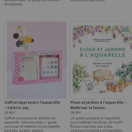
abstraite avec ce guide accessible
vous guider pas à pas.
et inspirant.
Coffret Apprendre l'aquarelle
Flous et jardins à l'aquarelle -
- Valérie Jay
Maîtriser la fusion ...
24,90 €
24,95 €
Coffret complet pour débuter en
Un guide poétique à l’aquarelle
aquarelle : tutoriels vidéo + guide
pour maîtriser les flous, 22 motifs
pas à pas et matériel inclus (palette,
floraux à peindre pas à pas,
pinceau, godets, papier).
couleurs fondantes et inspiration