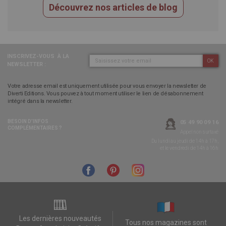
Découvrez nos articles de blog
INSCRIVEZ-VOUS
À LA
OK
NEWSLETTER :
Votre adresse email est uniquement utilisée pour vous envoyer la newsletter de
Diverti Editions. Vous pouvez à tout moment utiliser le lien de désabonnement
intégré dans la newsletter.
BESOIN D’INFOS
05 49 90 09 16
COMPLÉMENTAIRES ?
Appel non surtaxé
Du lundi au jeudi de 14h à 17h,
et le vendredi de 14h à 16h
Les dernières nouveautés
Tous nos magazines sont