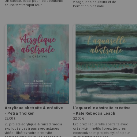
Un cadeau idéal pour les débutants
visage, des couleurs et de
souhaitant remplir leur ...
l’émotion picturale.
Acrylique abstraite & créative
L'aquarelle abstraite créative
- Petra Tholken
- Kate Rebecca Leach
22,00 €
22,00 €
20 projets acrylique & mixed media
Explorez l’aquarelle abstraite avec
expliqués pas à pas avec astuces
créativité : motifs libres, textures
vidéo : libérez votre créativité
expressives et projets stylisés pour