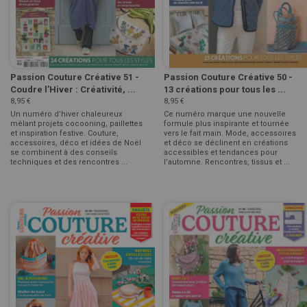
Passion Couture Créative 51 -
Passion Couture Créative 50 -
Coudre l’Hiver : Créativité, ...
13 créations pour tous les ...
8,95 €
8,95 €
Un numéro d’hiver chaleureux
Ce numéro marque une nouvelle
mêlant projets cocooning, paillettes
formule plus inspirante et tournée
et inspiration festive. Couture,
vers le fait main. Mode, accessoires
accessoires, déco et idées de Noël
et déco se déclinent en créations
se combinent à des conseils
accessibles et tendances pour
techniques et des rencontres ...
l’automne. Rencontres, tissus et ...