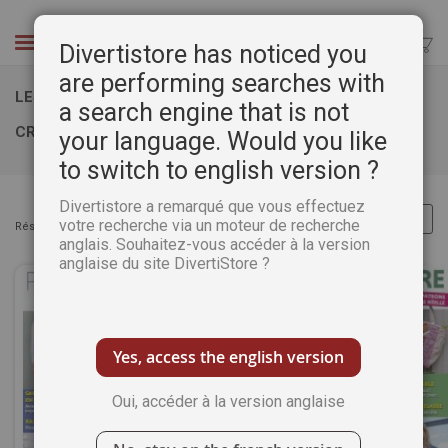
Aller
au
Chercher
Divertistore has noticed you
contenu
are performing searches with
LES MAGAZINES RÉGULIERS PASSION COUTURE
a search engine that is not
CRÉATIVE
your language. Would you like
to switch to english version ?
Divertistore a remarqué que vous effectuez
votre recherche via un moteur de recherche
Résultats :
Articles
1
-
32
sur
35
anglais. Souhaitez-vous accéder à la version
anglaise du site DivertiStore ?
Yes, access the english version
Oui, accéder à la version anglaise