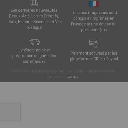
Les dernières nouveautés
Tous nos magazines sont
Beaux-Arts, Loisirs Créatifs,
conçus et imprimés en
Jeux, Histoire, Sciences et Vie
France par une équipe de
pratique
passionné(e)s
Livraison rapide et
Paiement sécurisé par les
préparation soignée des
plateformes CIC ou Paypal
commandes
Contactez-nous
Mes données RGPD
FAQ
CGV
Contact
Données personnelles
Réalisation :