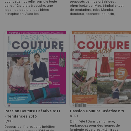
pour cette nouvelle formule toute
proposés par nos créatrices :
belle : 12 projets à coudre, une
chemisette col Mao, trimballe-tout
leçon de couture, des idées
de couturière, robe Mamba,
d’inspiration. Avec les ...
doudous, pochette, coussin, ...
Passion Couture Créative n°11
Passion Couture Créative n°9
- Tendances 2016
8,90 €
8,90 €
Enfin l'été ! Dans ce numéro,
embarquez pour des heures de
Découvrez 11 créations inédites,
farniente et de créativité : à vos
toutes les tendances 2016 et de