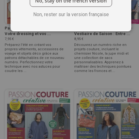
No, stay on the french version
Non, rester sur la version française
Passion Couture Créative 53 -
Passion Couture Créative 52 -
Votre dressing et vos ...
Vestiaire de Saison : Entre ...
7,95 €
8,95 €
Préparez l'été en créant vos
Découvrez un numéro riche en
propres vêtements, accessoires de
projets couture, incluant le
voyage et objets déco grâce aux
chemisier Nicole, la jupe midi et
patrons détachables de ce nouveau
une collection de sacs
numéro. Perfectionnez votre
personnalisables. Apprenez à
technique avec nos astuces pour
maîtriser des techniques pointues
coudre les ...
comme les fronces et ...