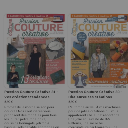
Passion Couture Créative 31 -
Passion Couture Créative 30 -
Vos créations tendances
Chaleureuses créations ...
8,90 €
8,90 €
Profitez de la morne saison pour
L'automne arrive ! À vos machines
coudre ! Nos couturières vous
pour de jolies créations qui vous
proposent des modèles pour tous
apporteront chaleur et réconfort !
les jours : petite robe noire,
Une jolie sous-veste de IAM
coussins berlingots, joli top à
Patterns, une sacoche
basque, sets de table et broches en
d'ordinateurs par Frou-Frou, une