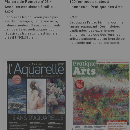
Plaisirs de Peindre n°93 -
100 femmes artistes à
Avec les esquisses à taille ...
l'honneur - Pratique des Arts
8,60 €
...
9,90 €
Découvrez les nouveaux pas à pas
inédits : paysages, fleurs, animaux,
Découvrez l'art au féminin comme
natures mortes… Suivez les conseils
jamais auparavant ! Des histoires
de nos artistes pédagogues pour
captivantes, des expériences
réussir vos tableaux : c'est facile et
enrichissantes que des femmes
créatif ! INCLUS : le ...
artistes partagent tout au long de ce
hors-série qui leur est consacré. ...