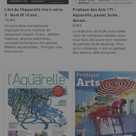
L'Art de l'Aquarelle Hors-série
Pratique des Arts 171 -
3 - Best Of 15 ans...
Aquarelle, pastel, huile,
10,90 €
dessin…
8,90 €
Ce hors-série exceptionnel
regroupe tout le meilleur de
La rédaction de PDA s'est invitée
l'aquarelle depuis 15 ans : artistes
chez de nombreux artistes, pour
majeurs, œuvres sublimées,
vous faire découvrir leur manière
conseils techniques des grands
de peindre et de dessiner. Plus
Maîtres aquarellistes… Plongez une
qu'un échange, c'est un partage
fois encore ...
des savoirs, utile à tous les ...