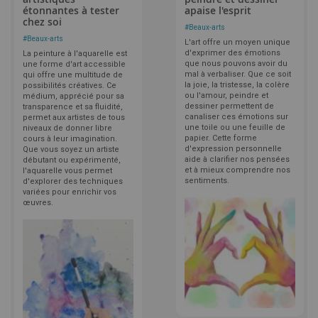
étonnantes à tester
apaise l'esprit
chez soi
#
Beaux-arts
#
Beaux-arts
L'art offre un moyen unique
d'exprimer des émotions
La peinture à l'aquarelle est
que nous pouvons avoir du
une forme d'art accessible
mal à verbaliser. Que ce soit
qui offre une multitude de
la joie, la tristesse, la colère
possibilités créatives. Ce
ou l'amour, peindre et
médium, apprécié pour sa
dessiner permettent de
transparence et sa fluidité,
canaliser ces émotions sur
permet aux artistes de tous
une toile ou une feuille de
niveaux de donner libre
papier. Cette forme
cours à leur imagination.
d'expression personnelle
Que vous soyez un artiste
aide à clarifier nos pensées
débutant ou expérimenté,
et à mieux comprendre nos
l'aquarelle vous permet
sentiments.
d'explorer des techniques
variées pour enrichir vos
œuvres.