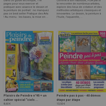
Dans ce guide technique, 116
Comme à son habitude, PDA part à
pages pour vous exercer et
la rencontre de nombreux artistes,
pratiquer avec aisance le dessin et
explore des lieux de création et des
la peinture de portrait : ne manquez
méthodes artistiques classiques et
pas ce best seller Pratique des Arts
innovantes. Le dessin, la peinture à
! Au menu : les bases, la mise en ...
l'huile, l'aquarelle, ...
Plaisirs de Peindre n°95 + un
Peindre pas à pas - 40 démos
cahier spécial "ciels ...
étape par étape
8,60 €
13,50 €