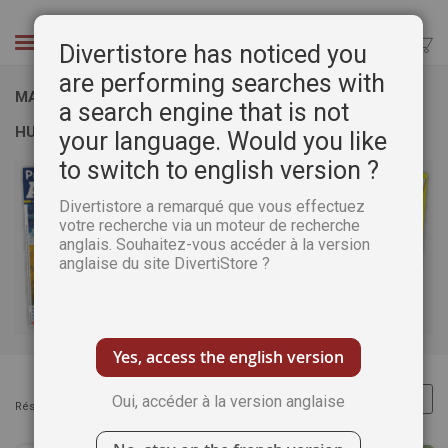
Aller
au
Chercher
Divertistore has noticed you
contenu
are performing searches with
MAGAZINE BEAUX ARTS SUR PORTRAIT ET CORPS
a search engine that is not
HUMAIN
your language. Would you like
to switch to english version ?
Divertistore a remarqué que vous effectuez
votre recherche via un moteur de recherche
anglais. Souhaitez-vous accéder à la version
anglaise du site DivertiStore ?
Yes, access the english version
Oui, accéder à la version anglaise
Résultats :
Articles
1
-
32
sur
71