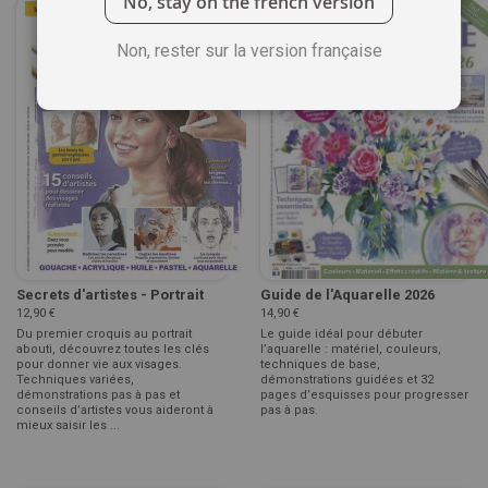
No, stay on the french version
Non, rester sur la version française
Secrets d'artistes - Portrait
Guide de l'Aquarelle 2026
12,90 €
14,90 €
Du premier croquis au portrait
Le guide idéal pour débuter
abouti, découvrez toutes les clés
l’aquarelle : matériel, couleurs,
pour donner vie aux visages.
techniques de base,
Techniques variées,
démonstrations guidées et 32
démonstrations pas à pas et
pages d’esquisses pour progresser
conseils d’artistes vous aideront à
pas à pas.
mieux saisir les ...