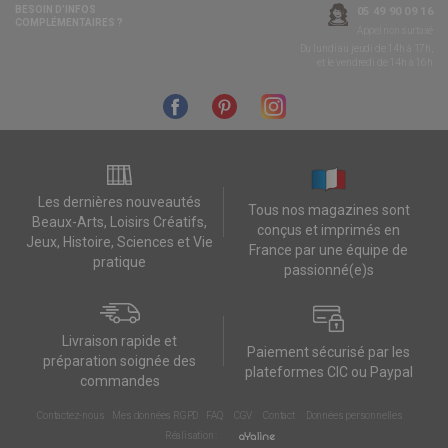
BESOIN D’INFOS
05 49 90 09 16
COMPLÉMENTAIRES ?
Appel non surtaxé
Du lundi au jeudi de 14h à 17h,
et le vendredi de 14h à 16h
Les dernières nouveautés
Tous nos magazines sont
Beaux-Arts, Loisirs Créatifs,
conçus et imprimés en
Jeux, Histoire, Sciences et Vie
France par une équipe de
pratique
passionné(e)s
Livraison rapide et
Paiement sécurisé par les
préparation soignée des
plateformes CIC ou Paypal
commandes
Contactez-nous
Mes données RGPD
FAQ
CGV
Contact
Données personnelles
Réalisation :