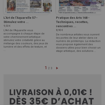
L'Art de l'Aquarelle 57 -
Pratique des Arts 168 -
Stimulez votre ...
Techniques, recettes,
9,50 €
rencontres ...
8,90 €
L'Art de l'Aquarelle vous
accompagne à chaque étape de
De nombreux artistes vous ouvrent
votre cheminement artistique :
les portes de leur atelier dans ce
stimulez votre créativité grâce au
numéro de printemps. La rédaction
mélange des couleurs, des jeux de
vous propose également des
lumière et des effets de texture, et
dossiers utiles pour bien choisir un
...
stage artistique, des solutions ...
Page
Vous lisez actuellement la pag
1
Page
Page
Page
Suivant
2
3