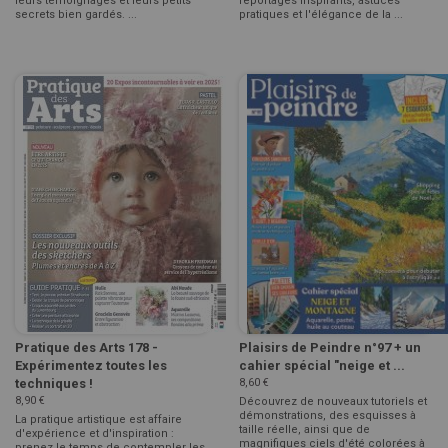
leurs témoignages et leurs petits
reportages inspirants, astuces
secrets bien gardés. ...
pratiques et l'élégance de la ...
Pratique des Arts 178 -
Plaisirs de Peindre n°97 + un
Expérimentez toutes les
cahier spécial "neige et ...
techniques !
8,60 €
8,90 €
Découvrez de nouveaux tutoriels et
démonstrations, des esquisses à
La pratique artistique est affaire
taille réelle, ainsi que de
d'expérience et d'inspiration :
magnifiques ciels d'été colorées à
prenez le temps de contempler les