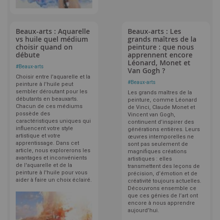
Beaux-arts : Aquarelle
Beaux-arts : Les
vs huile quel médium
grands maîtres de la
choisir quand on
peinture : que nous
débute
apprennent encore
Léonard, Monet et
#
Beaux-arts
Van Gogh ?
Choisir entre l'aquarelle et la
#
Beaux-arts
peinture à l'huile peut
sembler déroutant pour les
Les grands maîtres de la
débutants en beauxarts.
peinture, comme Léonard
Chacun de ces médiums
de Vinci, Claude Monet et
possède des
Vincent van Gogh,
caractéristiques uniques qui
continuent d’inspirer des
influencent votre style
générations entières. Leurs
artistique et votre
œuvres intemporelles ne
apprentissage. Dans cet
sont pas seulement de
article, nous explorerons les
magnifiques créations
avantages et inconvénients
artistiques : elles
de l'aquarelle et de la
transmettent des leçons de
peinture à l'huile pour vous
précision, d’émotion et de
aider à faire un choix éclairé.
créativité toujours actuelles.
Découvrons ensemble ce
que ces génies de l’art ont
encore à nous apprendre
aujourd’hui.