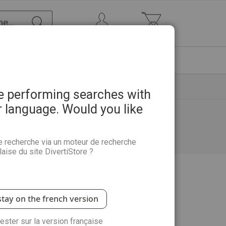
Chercher
Mon Compte
Mon panier
ETRE
PROMOTIONS
ABONNEMENTS
re performing searches with
r language. Would you like
e recherche via un moteur de recherche
aise du site DivertiStore ?
stay on the french version
rester sur la version française