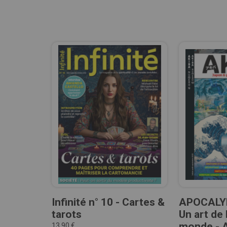
Infinité n° 10 - Cartes &
APOCALY
tarots
Un art de 
monde - 
13,90 €