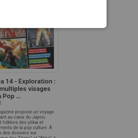
a 14 - Exploration :
multiples visages
a Pop ...
€
gazine propose un voyage
nant au cœur du Japon,
 folklore des yôkai et
ents de la pop culture. À
s des dossiers sur