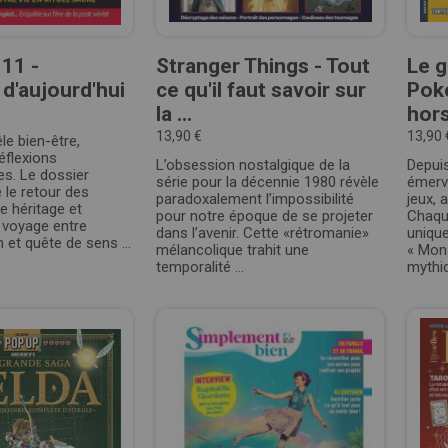
 11 -
Stranger Things - Tout
Le g
 d'aujourd'hui
ce qu'il faut savoir sur
Pok
la ...
hors
13,90 €
13,90 
e bien-être,
réflexions
L’obsession nostalgique de la
Depui
s. Le dossier
série pour la décennie 1980 révèle
émerve
e le retour des
paradoxalement l’impossibilité
jeux, 
e héritage et
pour notre époque de se projeter
Chaqu
 voyage entre
dans l’avenir. Cette «rétromanie»
uniqu
n et quête de sens ...
mélancolique trahit une
« Mon
temporalité ...
mythiq