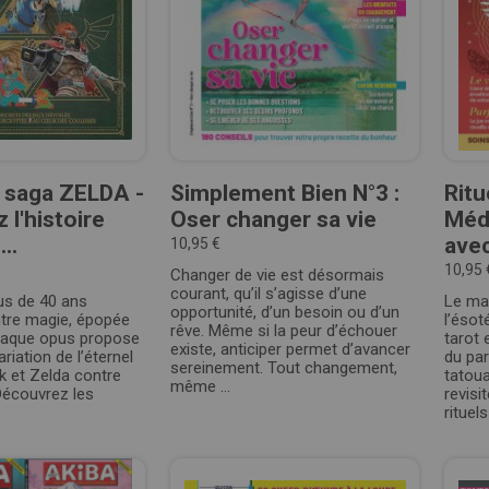
 saga ZELDA -
Simplement Bien N°3 :
Ritu
 l'histoire
Oser changer sa vie
Médi
..
avec
10,95 €
10,95 
Changer de vie est désormais
courant, qu’il s’agisse d’une
lus de 40 ans
Le ma
opportunité, d’un besoin ou d’un
ntre magie, épopée
l’ésot
rêve. Même si la peur d’échouer
Chaque opus propose
tarot 
existe, anticiper permet d’avancer
riation de l’éternel
du pa
sereinement. Tout changement,
k et Zelda contre
tatoua
même ...
Découvrez les
revisi
rituels 