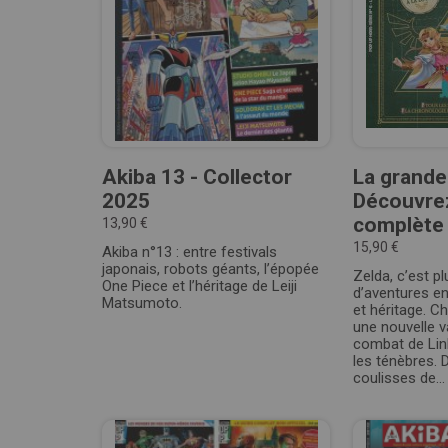
Akiba 13 - Collector
La grande
2025
Découvrez
complète .
13,90 €
15,90 €
Akiba n°13 : entre festivals
japonais, robots géants, l’épopée
Zelda, c’est p
One Piece et l’héritage de Leiji
d’aventures e
Matsumoto.
et héritage. 
une nouvelle va
combat de Lin
les ténèbres. 
coulisses de...