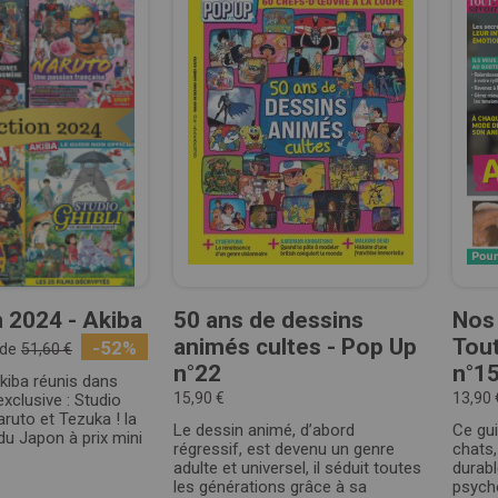
n 2024 - Akiba
50 ans de dessins
Nos 
animés cultes - Pop Up
Tout
-52%
 de
51,60 €
n°22
n°1
kiba réunis dans
15,90 €
13,90 
xclusive : Studio
Naruto et Tezuka ! la
Le dessin animé, d’abord
Ce gui
u Japon à prix mini
régressif, est devenu un genre
chats
adulte et universel, il séduit toutes
durabl
les générations grâce à sa
psycho