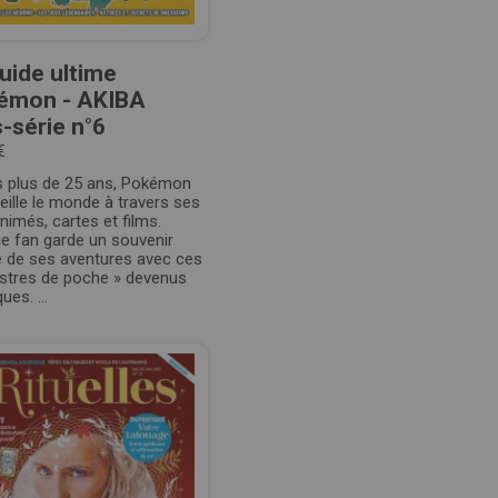
uide ultime
émon - AKIBA
-série n°6
€
s plus de 25 ans, Pokémon
ille le monde à travers ses
animés, cartes et films.
e fan garde un souvenir
e de ses aventures avec ces
stres de poche » devenus
ues. ...