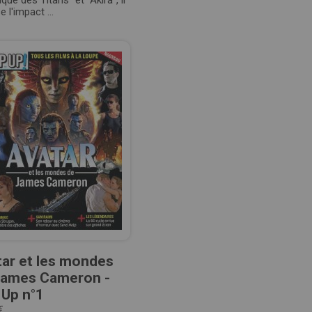
aque des Titans" et "Akira", il
e l'impact ...
ar et les mondes
James Cameron -
 Up n°1
€