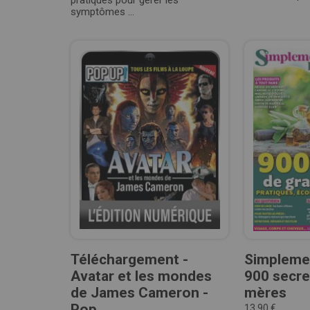
pratiques pour gérer les
symptômes ...
Téléchargement -
Simplemen
Avatar et les mondes
900 secre
de James Cameron -
mères
Pop...
13,90 €