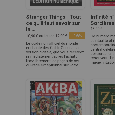
Stranger Things - Tout
Infinité n°
ce qu'il faut savoir sur
Sorcières
la ...
13,90 €
-16%
10,90 €
au lieu de
12,90 €
Ce numéro mêl
spiritualité et 
Le guide non officiel du monde
contemporaine
enchanté des Ghibli. Ceci est la
central célèbr
version digitale, que vous recevrez
sorcières, entr
immédiatement après l'achat :
renouveau. Un
lisez librement les pages de cet
magie, intuitio
ouvrage exceptionnel sur votre ...