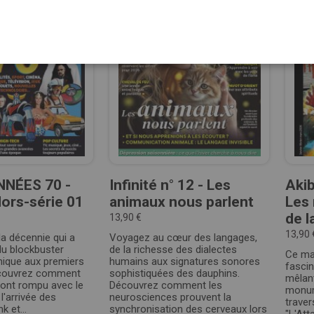
NNÉES 70 -
Infinité n° 12 - Les
Akib
Hors-série 01
animaux nous parlent
Les 
de l
13,90 €
13,90 
a décennie qui a
Voyagez au cœur des langages,
 du blockbuster
de la richesse des dialectes
Ce ma
ique aux premiers
humains aux signatures sonores
fasci
écouvrez comment
sophistiquées des dauphins.
mêlant
 ont rompu avec le
Découvrez comment les
monum
l'arrivée des
neurosciences prouvent la
traver
 et...
synchronisation des cerveaux lors