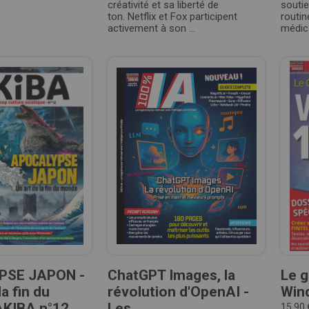
créativité et sa liberté de
souti
ton. Netflix et Fox participent
routin
activement à son ...
médical
PSE JAPON -
ChatGPT Images, la
Le g
la fin du
révolution d'OpenAI -
Win
AKIBA n°12
Les ...
15,90 