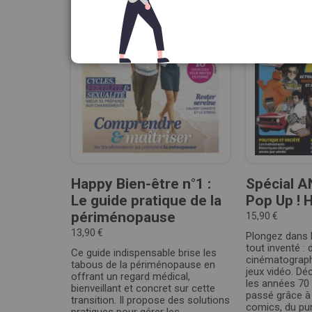
Happy Bien-être n°1 :
Spécial A
Le guide pratique de la
Pop Up ! 
périménopause
15,90 €
13,90 €
Plongez dans l
tout inventé :
Ce guide indispensable brise les
cinématograph
tabous de la périménopause en
jeux vidéo. D
offrant un regard médical,
les années 70
bienveillant et concret sur cette
passé grâce à 
transition. Il propose des solutions
comics, du punk