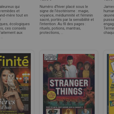
aleureux qui
Numéro d’hiver placé sous le
James
 remèdes et
signe de l’ésotérisme : magie,
human
and-mère tout en
voyance, médiumnité et féminin
œuvre
r
sacré, portés par la sensibilité et
puiss
iques, écologiques
l’intention. Au fil des pages :
engag
s, ces conseils
rituels, potions, mantras,
Termin
faitement aux
protections, ...
chaque
...