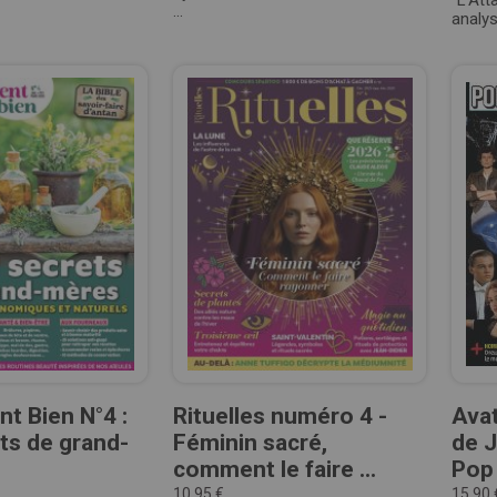
"L'Att
...
analys
t Bien N°4 :
Rituelles numéro 4 -
Avat
ts de grand-
Féminin sacré,
de 
comment le faire ...
Pop
10,95 €
15,90 