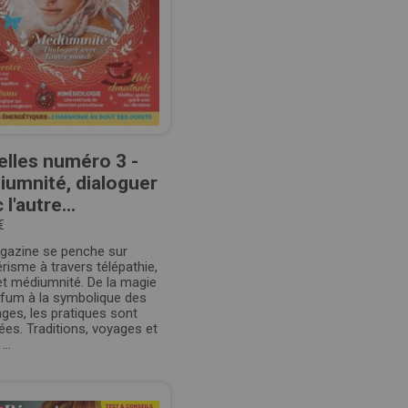
elles numéro 3 -
umnité, dialoguer
 l'autre...
€
gazine se penche sur
érisme à travers télépathie,
et médiumnité. De la magie
rfum à la symbolique des
ges, les pratiques sont
tées. Traditions, voyages et
...