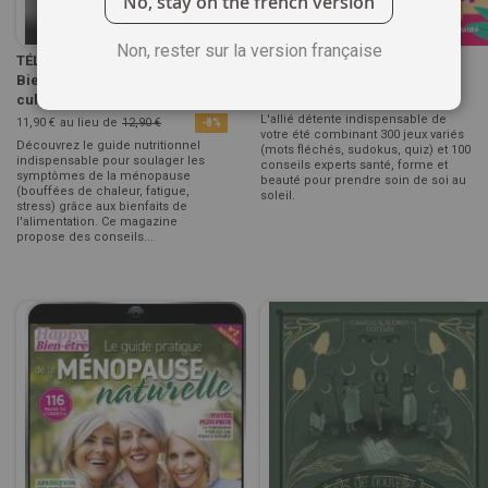
No, stay on the french version
Non, rester sur la version française
TÉLÉCHARGEMENT - Happy
300 Jeux - Happy Bien Etre
Bien-être n°3 : Le guide
Hors série 1
culinaire de...
4,90 €
L'allié détente indispensable de
11,90 €
au lieu de
12,90 €
-8%
votre été combinant 300 jeux variés
Découvrez le guide nutritionnel
(mots fléchés, sudokus, quiz) et 100
indispensable pour soulager les
conseils experts santé, forme et
symptômes de la ménopause
beauté pour prendre soin de soi au
(bouffées de chaleur, fatigue,
soleil.
stress) grâce aux bienfaits de
l'alimentation. Ce magazine
propose des conseils...