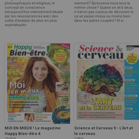
philosophiques et religieux, le
vraiment ? Éprouvons-nous tous la
concept de conscience
même chose ? Quand on vit à deux,
est aujourd’hui intensément étudié
n’est-on pas curieux de découvrir si
par les neurosciences avec des
ça se passe mieux ou moins bien
outils d’analyse de plus en plus
dans les autres couples ? Et si ...
sophistiqués.
MOI EN MIEUX ! Le magazine
Science et Cerveau 9 - L'Art et
Happy Bien-être 4
le cerveau
13,50 €
7,90 €