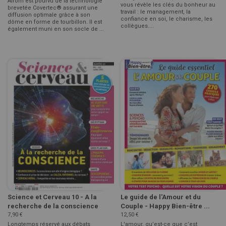
Airom est pourvu de la technologie
vous révèle les clés du bonheur au
brevetée Covertec® assurant une
travail : le management, la
diffusion optimale grâce à son
confiance en soi, le charisme, les
dôme en forme de tourbillon. Il est
collègues....
également muni en son socle de ...
Science et Cerveau 10 - A la
Le guide de l'Amour et du
recherche de la conscience
Couple - Happy Bien-être ...
7,90 €
12,50 €
Longtemps réservé aux débats
L'amour, qu’est-ce que c’est