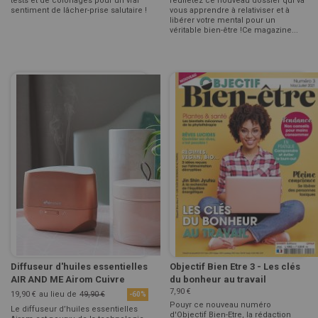
tests et de coloriages pour un vrai
feulletez ce nouveau dossier qui va
sentiment de lâcher-prise salutaire !
vous apprendre à relativiser et à
libérer votre mental pour un
véritable bien-être !Ce magazine...
Diffuseur d'huiles essentielles
Objectif Bien Etre 3 - Les clés
AIR AND ME Airom Cuivre
du bonheur au travail
7,90 €
19,90 €
au lieu de
49,90 €
-60%
Pouyr ce nouveau numéro
Le diffuseur d’huiles essentielles
d'Objectif Bien-Etre, la rédaction