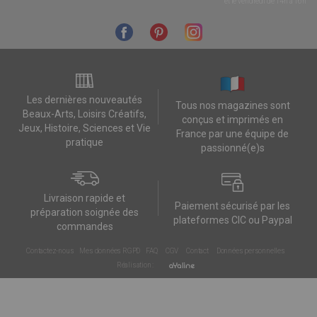
et le vendredi de 14h à 16h
Les dernières nouveautés
Tous nos magazines sont
Beaux-Arts, Loisirs Créatifs,
conçus et imprimés en
Jeux, Histoire, Sciences et Vie
France par une équipe de
pratique
passionné(e)s
Livraison rapide et
Paiement sécurisé par les
préparation soignée des
plateformes CIC ou Paypal
commandes
Contactez-nous
Mes données RGPD
FAQ
CGV
Contact
Données personnelles
Réalisation :