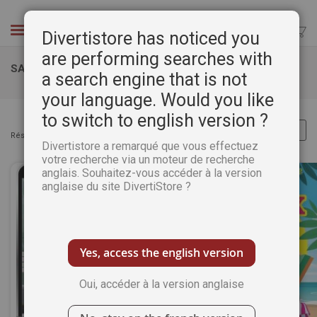
Aller
au
Chercher
Divertistore has noticed you
contenu
are performing searches with
SANTÉ
a search engine that is not
your language. Would you like
to switch to english version ?
Résultats :
Articles
1
-
32
sur
213
Divertistore a remarqué que vous effectuez
votre recherche via un moteur de recherche
anglais. Souhaitez-vous accéder à la version
anglaise du site DivertiStore ?
Yes, access the english version
Oui, accéder à la version anglaise