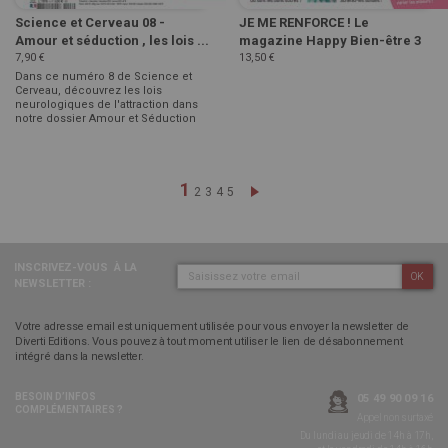
Science et Cerveau 08 -
JE ME RENFORCE ! Le
Amour et séduction , les lois ...
magazine Happy Bien-être 3
7,90 €
13,50 €
Dans ce numéro 8 de Science et
Cerveau, découvrez les lois
neurologiques de l'attraction dans
notre dossier Amour et Séduction
Page
Vous lisez actuellement la page
1
Page
Page
Page
Page
Page
Suivant
2
3
4
5
INSCRIVEZ-VOUS
À LA
OK
NEWSLETTER :
Votre adresse email est uniquement utilisée pour vous envoyer la newsletter de
Diverti Editions. Vous pouvez à tout moment utiliser le lien de désabonnement
intégré dans la newsletter.
BESOIN D’INFOS
05 49 90 09 16
COMPLÉMENTAIRES ?
Appel non surtaxé
Du lundi au jeudi de 14h à 17h,