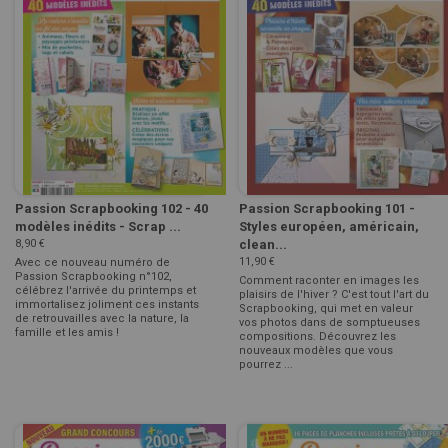
Passion Scrapbooking 102 - 40
Passion Scrapbooking 101 -
modèles inédits - Scrap ...
Styles européen, américain,
8,90 €
clean...
11,90 €
Avec ce nouveau numéro de
Passion Scrapbooking n°102,
Comment raconter en images les
célébrez l'arrivée du printemps et
plaisirs de l'hiver ? C'est tout l'art du
immortalisez joliment ces instants
Scrapbooking, qui met en valeur
de retrouvailles avec la nature, la
vos photos dans de somptueuses
famille et les amis !
compositions. Découvrez les
nouveaux modèles que vous
pourrez ...