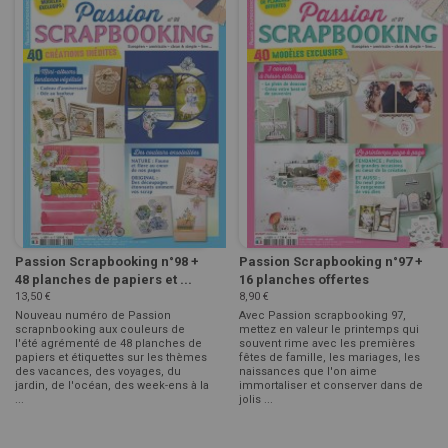
Passion Scrapbooking n°98 +
Passion Scrapbooking n°97 +
48 planches de papiers et ...
16 planches offertes
13,50 €
8,90 €
Nouveau numéro de Passion
Avec Passion scrapbooking 97,
scrapnbooking aux couleurs de
mettez en valeur le printemps qui
l'été agrémenté de 48 planches de
souvent rime avec les premières
papiers et étiquettes sur les thèmes
fêtes de famille, les mariages, les
des vacances, des voyages, du
naissances que l'on aime
jardin, de l'océan, des week-ens à la
immortaliser et conserver dans de
...
jolis ...