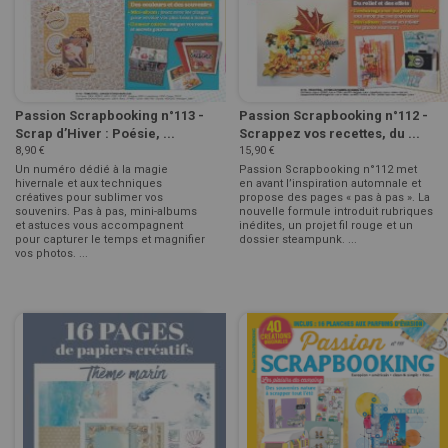
Passion Scrapbooking n°113 -
Passion Scrapbooking n°112 -
Scrap d’Hiver : Poésie, ...
Scrappez vos recettes, du ...
8,90 €
15,90 €
Un numéro dédié à la magie
Passion Scrapbooking n°112 met
hivernale et aux techniques
en avant l’inspiration automnale et
créatives pour sublimer vos
propose des pages « pas à pas ». La
souvenirs. Pas à pas, mini-albums
nouvelle formule introduit rubriques
et astuces vous accompagnent
inédites, un projet fil rouge et un
pour capturer le temps et magnifier
dossier steampunk. ...
vos photos. ...