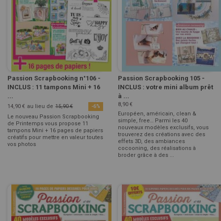
Passion Scrapbooking n°106 -
Passion Scrapbooking 105 -
INCLUS : 11 tampons Mini + 16
INCLUS : votre mini album prêt
...
à ...
8,90 €
14,90 €
au lieu de
15,90 €
-6%
Européen, américain, clean &
Le nouveau Passion Scrapbooking
simple, free… Parmi les 40
de Printemps vous propose 11
nouveaux modèles exclusifs, vous
tampons Mini + 16 pages de papiers
trouverez des créations avec des
créatifs pour mettre en valeur toutes
effets 3D, des ambiances
vos photos
cocooning, des réalisations à
broder grâce à des ...