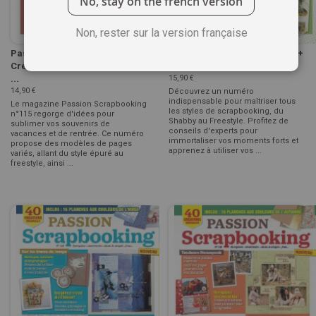
No, stay on the french version
Non, rester sur la version française
Passion Scrapbooking n°115 :
Passion Scrapbooking n°114 +
Créer plus avec moins ! Mini
joli tampon d'inspiration ...
...
15,90 €
14,90 €
Découvrez un numéro
indispensable pour maîtriser tous
Le magazine Passion Scrapbooking
les styles de scrapbooking, du
n°115 regorge d'idées pour
Shabby au Freestyle. Profitez de
sublimer vos souvenirs de
conseils d'experts pour
vacances et de rentrée. Ce numéro
immortaliser vos moments forts et
propose des modèles de pages
apprenez à utiliser vos ...
variés, allant du style épuré au
freestyle, ainsi ...