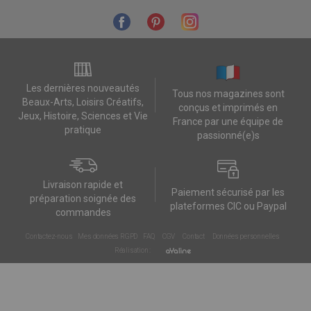
Les dernières nouveautés
Tous nos magazines sont
Beaux-Arts, Loisirs Créatifs,
conçus et imprimés en
Jeux, Histoire, Sciences et Vie
France par une équipe de
pratique
passionné(e)s
Livraison rapide et
Paiement sécurisé par les
préparation soignée des
plateformes CIC ou Paypal
commandes
Contactez-nous
Mes données RGPD
FAQ
CGV
Contact
Données personnelles
Réalisation :