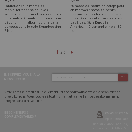
10,00 €
8,50 €
Fabriquez vous-même de
40 modèles inédits de scrap' pour
merveilleux écrins pour vos
animer vos photos souvenirs !
souvenirs : comment jouer avec les
Découvrez les idées fabuleuses de
différents éléments, composer une
nos créatrices et suivez les tutos
déco, un mini album ou une carte
pas à pas. Style Européen,
de vœux dans le style Scrapbooking
Américain, Clean and simple, 3D :
? Nos ...
les ...
Page
Vous lisez actuellement la pag
1
Page
Page
Page
Suivant
2
3
INSCRIVEZ-VOUS
À LA
OK
NEWSLETTER :
Votre adresse email est uniquement utilisée pour vous envoyer la newsletter de
Diverti Editions. Vous pouvez à tout moment utiliser le lien de désabonnement
intégré dans la newsletter.
BESOIN D’INFOS
05 49 90 09 16
COMPLÉMENTAIRES ?
Appel non surtaxé
Du lundi au jeudi de 14h à 17h,
et le vendredi de 14h à 16h