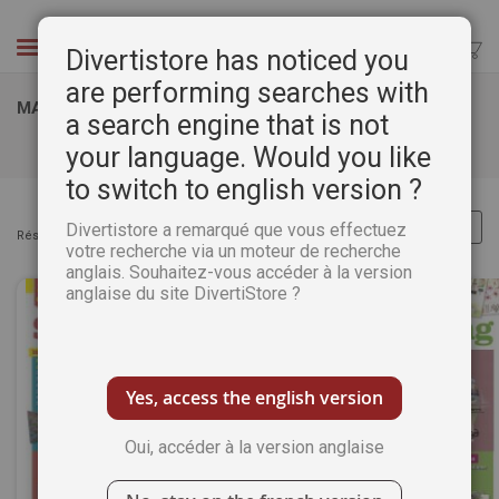
Aller
au
Chercher
Divertistore has noticed you
contenu
are performing searches with
MAGAZINES RÉGULIERS PASSION SCRAPBOOKING
a search engine that is not
your language. Would you like
to switch to english version ?
Divertistore a remarqué que vous effectuez
Résultats :
Articles
1
-
32
sur
81
votre recherche via un moteur de recherche
anglais. Souhaitez-vous accéder à la version
anglaise du site DivertiStore ?
Yes, access the english version
Oui, accéder à la version anglaise