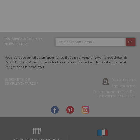
INSCRIVEZ-VOUS
À LA
OK
NEWSLETTER :
Votre adresse email est uniquement utilisée pour vous envoyer la newsletter de
Diverti Editions. Vous pouvez à tout moment utiliser le lien de désabonnement
intégré dans la newsletter.
BESOIN D’INFOS
05 49 90 09 16
COMPLÉMENTAIRES ?
Appel non surtaxé
Du lundi au jeudi de 14h à 17h,
et le vendredi de 14h à 16h
Les dernières nouveautés