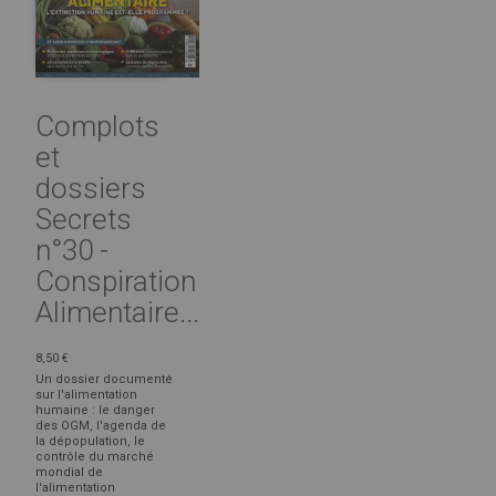
Complots
et
dossiers
Secrets
n°30 -
Conspiration
Alimentaire...
8,50 €
Un dossier documenté
sur l'alimentation
humaine : le danger
des OGM, l'agenda de
la dépopulation, le
contrôle du marché
mondial de
l'alimentation