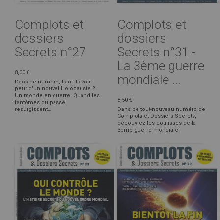
Complots et
Complots et
dossiers
dossiers
Secrets n°27
Secrets n°31 -
La 3ème guerre
8,00 €
mondiale ...
Dans ce numéro, Faut-il avoir
peur d'un nouvel Holocauste ?
Un monde en guerre, Quand les
8,50 €
fantômes du passé
resurgissent…
Dans ce tout-nouveau numéro de
Complots et Dossiers Secrets,
découvrez les coulisses de la
3ème guerre mondiale