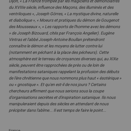
Dijon, « La France trompée par les magiciens et démonolâtres
du XVIIIe siècle, influence des Maçons, des illuminés et des
ventriloques », Joseph Görres, « La mystique divine, naturelle
et diabolique », « Moeurs et pratiques du démon de Gougenot
des Mousseaux », « Les rapports de l'homme avec les démons
» de Joseph Bizouard, cités par François Angelier). Eugène
Vintras et l'abbé Joseph-Antoine Boullan prétendront
connaître le démon et les moyens de lutter contre lui
(notamment en péchant à la place des pécheurs). Cette
atmosphère est le terreau de croyances diverses qui, au XIXe
siècle, peuvent être rapprochées de près ou de loin de
manifestations sataniques rappelant la profusion des débuts
de l'ère chrétienne que nous nommons plus haut « ésotérique »
ou « gnostique ». Et qu'en est-il de nos jours ? Certains
chercheurs affirment que nous serions sous la coupe
d'organisations secrètes et d'inspiration satanique. Ils nous
manipuleraient depuis des siècles en attendant de nous
précipiter dans l'abîme... Il est temps de faire le point...
Plus
France