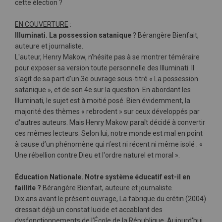
cette élection ?
EN COUVERTURE
:
Illuminati. La possession satanique
? Bérangère Bienfait,
auteure et journaliste.
L'auteur, Henry Makow, n'hésite pas à se montrer téméraire
pour exposer sa version toute personnelle des Illuminati. Il
s'agit de sa part d’un 3e ouvrage sous-titré « La possession
satanique », et de son 4e sur la question. En abordant les
Illuminati, le sujet est à moitié posé. Bien évidemment, la
majorité des thèmes « rebrodent » sur ceux développés par
d'autres auteurs. Mais Henry Makow paraît décidé à convertir
ces mêmes lecteurs. Selon lui, notre monde est mal en point
à cause d’un phénomène qui n’est ni récent ni même isolé : «
Une rébellion contre Dieu et l'ordre naturel et moral ».
Éducation Nationale. Notre système éducatif est-il en
faillite ?
Bérangère Bienfait, auteure et journaliste.
Dix ans avant le présent ouvrage, La fabrique du crétin (2004)
dressait déjà un constat lucide et accablant des
dysfonctionnements de l’École de la République. Aujourd'hui,