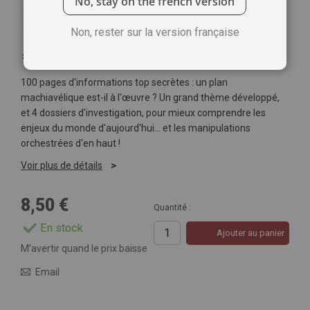
No, stay on the french version
Non, rester sur la version française
Soyez le premier à commenter ce produit
100 pages d'informations top secrètes : un plan
machiavélique est-il à l'œuvre ? Un grand thème développé,
et 4 dossiers d'investigation, pour mieux comprendre les
enjeux du monde d'aujourd'hui… et les manipulations
orchestrées d'en haut !
Voir plus de détails
8,50 €
Quantité :
En stock
Ajouter au panier
M’avertir quand le prix baisse
Email