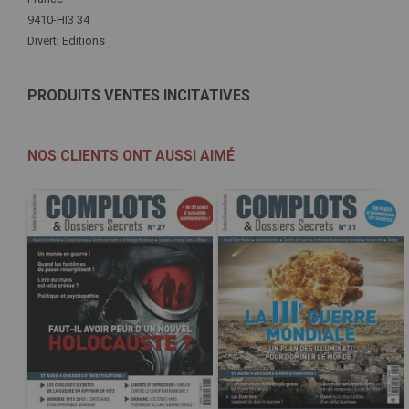
d'infos
9410-HI3 34
Diverti Editions
PRODUITS VENTES INCITATIVES
NOS CLIENTS ONT AUSSI AIMÉ