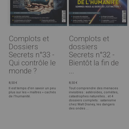
Complots et
Complots et
Dossiers
dossiers
Secrets n°33 -
Secrets n°32 -
Qui contrôle le
Bientôt la fin de
monde ?
...
8,50 €
8,50 €
Il est temps d'en savoir un peu
Tout comprendre des menaces
plus sur les « maîtres » cachés
invisibles : astéroïdes, comètes,
de l'humanité.
catastrophes naturelles… et 4
dossiers complets : satanisme
chez Walt Disney, les dangers
des ondes ...