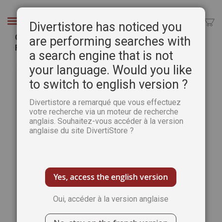
Aller
au
Chercher
Divertistore has noticed you
contenu
Complots et dossiers Secrets n°34 - Illuminati,
are performing searches with
Franc-maçonnerie : la possession satanique ?
a search engine that is not
Passer
Pass
your language. Would you like
à
au
to switch to english version ?
la
débu
fin
de
Divertistore a remarqué que vous effectuez
de
la
votre recherche via un moteur de recherche
la
Gale
anglais. Souhaitez-vous accéder à la version
galerie
d’im
anglaise du site DivertiStore ?
d’images
Yes, access the english version
Oui, accéder à la version anglaise