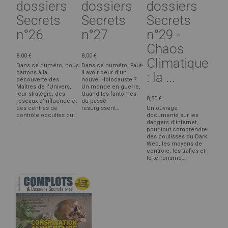
dossiers
dossiers
dossiers
Secrets
Secrets
Secrets
n°26
n°27
n°29 -
Chaos
8,00 €
8,00 €
Climatique
Dans ce numéro, nous
Dans ce numéro, Faut-
partons à la
il avoir peur d'un
: la ...
découverte des
nouvel Holocauste ?
Maîtres de l'Univers,
Un monde en guerre,
leur stratégie, des
Quand les fantômes
8,50 €
réseaux d'influence et
du passé
des centres de
resurgissent…
Un ouvrage
contrôle occultes qui
documenté sur les
...
dangers d'internet,
pour tout comprendre
des coulisses du Dark
Web, les moyens de
contrôle, les trafics et
le terrorisme…