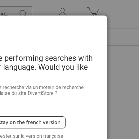
Chercher
Mon Compte
Mon panier
ETRE
PROMOTIONS
ABONNEMENTS
re performing searches with
r language. Would you like
ets n°31 - La 3ème guerre
uminati pour dominer le monde
e recherche via un moteur de recherche
aise du site DivertiStore ?
mentaire
Dossiers Secrets, découvrez les coulisses de la
stay on the french version
rester sur la version française