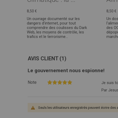
8,50 €
8,50 €
Un ouvrage documenté sur les
Un dos
dangers d'internet, pour tout
l'alim
comprendre des coulisses du Dark
des OG
Web, les moyens de contrôle, les
dépopu
trafics et le terrorisme…
marché
AVIS CLIENT
(1)
Le gouvernement nous espionne!
100%
Note
Je suis t
Par
Jesu
Seuls les utilisateurs enregistrés peuvent écrire des 