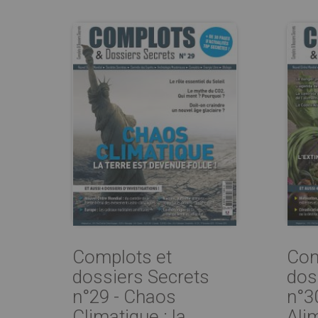
Complots et
Com
dossiers Secrets
dos
n°29 - Chaos
n°3
Climatique : la ...
Alim