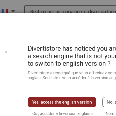
Chercher
X
HISTOIRE
SCIENCES
POP CULTURE ET BIEN-
e guerre mondiale : un plan des Illuminati pour dominer le monde ?
Divertistore has noticed you a
a search engine that is not you
to switch to english version ?
Complots et dossiers Secr
mondiale : un plan des Ill
Divertistore a remarqué que vous effectuez votr
anglais. Souhaitez-vous accéder à la version angl
?
100%
Notation:
1
Commentaire
Ajoutez votre com
Dans ce tout-nouveau numéro de Complots et 
Yes, access the english version
No, 
3ème guerre mondiale
Voir plus de détails
Oui, accéder à la version anglaise
Non, 