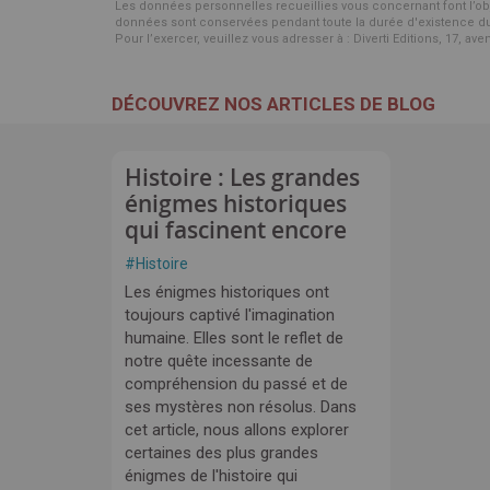
Les données personnelles recueillies vous concernant font l’objet 
données sont conservées pendant toute la durée d'existence du p
Pour l’exercer, veuillez vous adresser à : Diverti Editions, 17, av
DÉCOUVREZ NOS ARTICLES DE BLOG
Histoire : Les grandes
énigmes historiques
qui fascinent encore
#
Histoire
Les énigmes historiques ont
toujours captivé l'imagination
humaine. Elles sont le reflet de
notre quête incessante de
compréhension du passé et de
ses mystères non résolus. Dans
cet article, nous allons explorer
certaines des plus grandes
énigmes de l'histoire qui