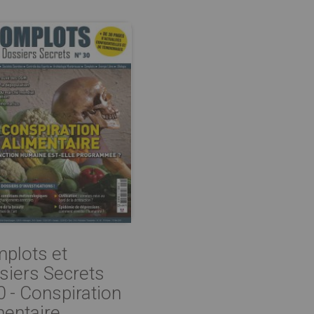
plots et
siers Secrets
0 - Conspiration
entaire...