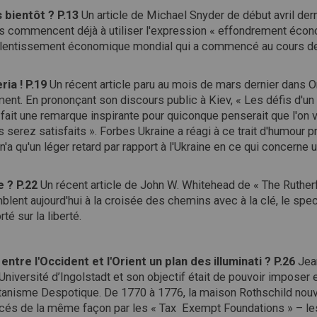
 bientôt ? P.13
Un article de Michael Snyder de début avril de
s commencent déjà à utiliser l'expression « effondrement écon
alentissement économique mondial qui a commencé au cours d
ria ! P.19
Un récent article paru au mois de mars dernier dans Or
ement. En prononçant son discours public à Kiev, « Les défis d'
ait une remarque inspirante pour quiconque penserait que l'on vit
 serez satisfaits ». Forbes Ukraine a réagi à ce trait d'humour pr
'a qu'un léger retard par rapport à l'Ukraine en ce qui concern
e ? P.22
Un récent article de John W. Whitehead de « The Rutherf
lent aujourd'hui à la croisée des chemins avec à la clé, le spec
té sur la liberté.
ntre l'Occident et l'Orient un plan des illuminati ? P.26
Jea
Université d’Ingolstadt et son objectif était de pouvoir imposer 
atanisme Despotique. De 1770 à 1776, la maison Rothschild no
inancés de la même façon par les « Tax Exempt Foundations » – 