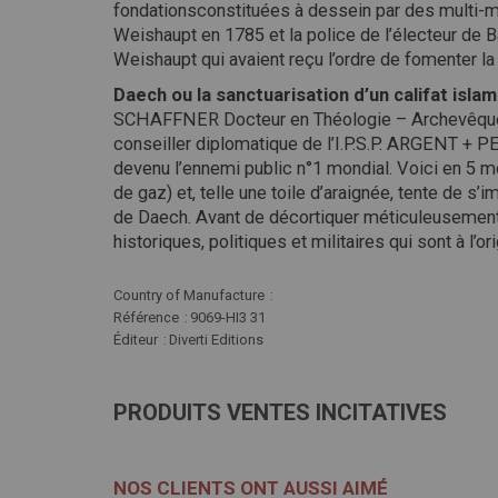
fondationsconstituées à dessein par des multi-mi
Weishaupt en 1785 et la police de l’électeur de B
Weishaupt qui avaient reçu l’ordre de fomenter l
Daech ou la sanctuarisation d’un califat islam
SCHAFFNER Docteur en Théologie – Archevêque de 
conseiller diplomatique de l’I.P.S.P. ARGENT 
devenu l’ennemi public n°1 mondial. Voici en 5 mo
de gaz) et, telle une toile d’araignée, tente de s
de Daech. Avant de décortiquer méticuleusement c
historiques, politiques et militaires qui sont à l’o
Plus
Country of Manufacture
d'infos
Référence
9069-HI3 31
Éditeur
Diverti Editions
PRODUITS VENTES INCITATIVES
NOS CLIENTS ONT AUSSI AIMÉ