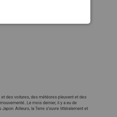
ité :
Ajouter au panier
 et des voitures, des météores pleuvent et des
 mouvementé...Le mois dernier, il y a eu de
pon. Ailleurs, la Terre s'ouvre littéralement et