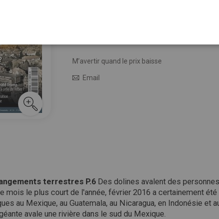
Quant
8,50 €
En stock
M’avertir quand le prix baisse
Email
angements terrestres P.6
Des dolines avalent des personnes
le mois le plus court de l'année, février 2016 a certainement été
es au Mexique, au Guatemala, au Nicaragua, en Indonésie et au Ja
géante avale une rivière dans le sud du Mexique.