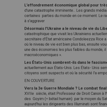
L’effondrement économique global pour très
d'une catastrophe imminente... Les grands média
certaines parties du monde en ce moment. Le r
à s'aggraver
Désormais l’Ukraine a le niveau de vie du Libe
catastrophique que vivait les Ukrainiens actuell
secrétaire d'État américaine Condoleezza Rice a f
où le niveau de vie est bien plus bas, ensuite vous
une des économies les plus faibles du monde, il n
macroéconomiques ».
Les États-Unis sombrent-ils dans le fascism
actuellement aux États-Unis. Les États- Unis semb
citoyens sont suspects et où la sécurité l'a empor
EN COUVERTURE
Vers la 3e Guerre Mondiale ? Le combat final e
XVIIe siècle, était Professeur de Droit Canon à l’
des Goyim (= bétail humain) par le moyen du S
aujourd’hui les dirigeants des Illuminati sont f