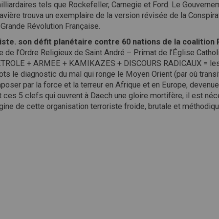
lliardaires tels que Rockefeller, Carnegie et Ford. Le Gouverne
avière trouva un exemplaire de la version révisée de la Conspir
a Grande Révolution Française.
iste. son défit planétaire contre 60 nations de la coalition 
l’Ordre Religieux de Saint André – Primat de l’Église Catholi
+ PETROLE + ARMEE + KAMIKAZES + DISCOURS RADICAUX = les 5 
ts le diagnostic du mal qui ronge le Moyen Orient (par où trans
’imposer par la force et la terreur en Afrique et en Europe, deve
es 5 clefs qui ouvrent à Daech une gloire mortifère, il est né
rigine de cette organisation terroriste froide, brutale et méthodiqu