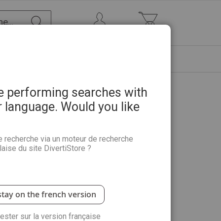
Chercher
Mon Compte
Mon panier
ETRE
PROMOTIONS
ABONNEMENTS
re performing searches with
r language. Would you like
ielles
e recherche via un moteur de recherche
aise du site DivertiStore ?
ratique ! L’objectif ? Que chacun puisse disposer à
t pour profiter au mieux de ces « magiques » huiles
stay on the french version
rester sur la version française