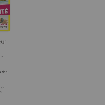
eur
..
p des
 de
es