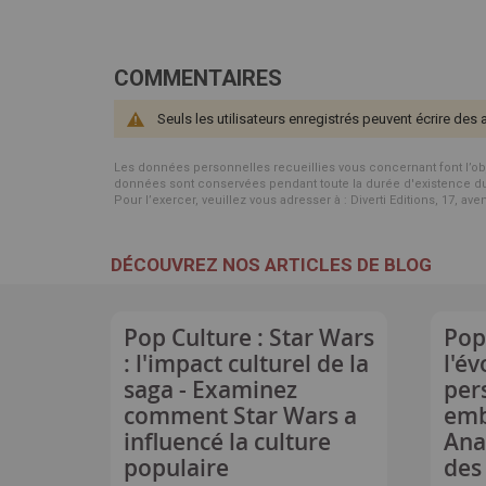
COMMENTAIRES
Seuls les utilisateurs enregistrés peuvent écrire des 
Les données personnelles recueillies vous concernant font l’objet 
données sont conservées pendant toute la durée d'existence du p
Pour l’exercer, veuillez vous adresser à : Diverti Editions, 17, av
DÉCOUVREZ NOS ARTICLES DE BLOG
Pop Culture : Star Wars
Pop
: l'impact culturel de la
l'év
saga - Examinez
per
comment Star Wars a
emb
influencé la culture
Ana
populaire
des