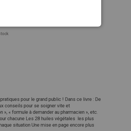
stock
ratiques pour le grand public ! Dans ce livre : De
x conseils pour se soigner vite et
on », « formule à demander au pharmacien », etc.
 pour chacune Les 28 huiles végétales les plus
haque situation Une mise en page encore plus