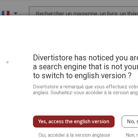
Chercher
X
HISTOIRE
SCIENCES
POP CULTURE ET BIEN-
Divertistore has noticed you a
a search engine that is not you
to switch to english version ?
Ma bible des huiles essent
Divertistore a remarqué que vous effectuez votr
Soyez le premier à commenter ce produit
anglais. Souhaitez-vous accéder à la version angl
Une Bible unique en son genre et résolument p
la maison de savoir indispensable sur le suje
essentielles. Un incontournable !
Voir plus de détails
Yes, access the english version
No, 
Oui, accéder à la version anglaise
Non, 