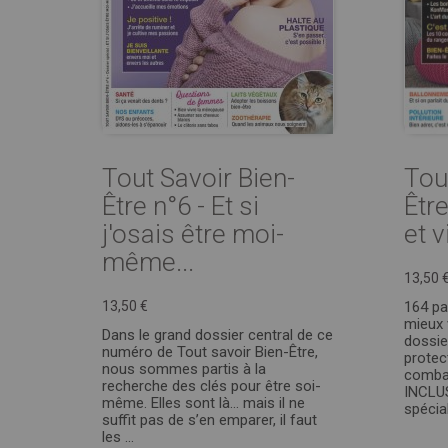
Tout Savoir Bien-
Tou
Être n°6 - Et si
Être
j'osais être moi-
et 
même...
13,50 
13,50 €
164 pa
mieux v
Dans le grand dossier central de ce
dossie
numéro de Tout savoir Bien-Être,
protec
nous sommes partis à la
combat
recherche des clés pour être soi-
INCLUS
même. Elles sont là… mais il ne
spécial 
suffit pas de s’en emparer, il faut
les ...