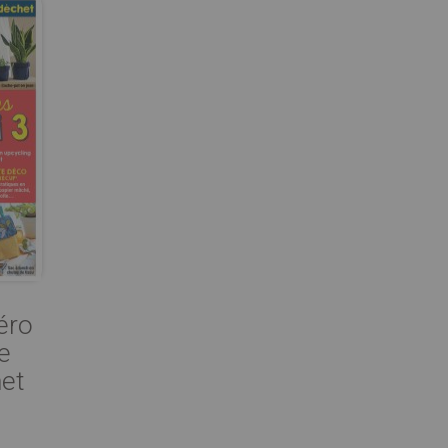
éro
e
het