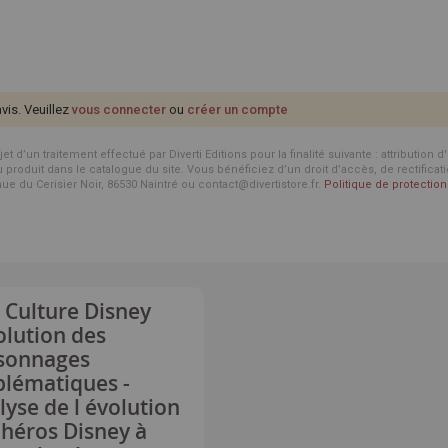
avis. Veuillez
vous connecter
ou
créer un compte
d’un traitement effectué par Diverti Editions pour la finalité suivante : attribution 
roduit dans le catalogue du site. Vous bénéficiez d’un droit d’accès, de rectificat
enue du Cerisier Noir, 86530 Naintré ou contact@divertistore.fr.
Politique de protecti
 Culture Disney
olution des
sonnages
lématiques -
lyse de l évolution
 héros Disney à