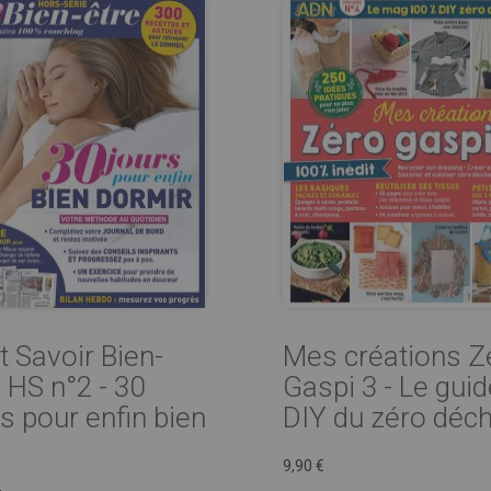
t Savoir Bien-
Mes créations Z
 HS n°2 - 30
Gaspi 3 - Le guid
rs pour enfin bien
DIY du zéro déc
9,90 €