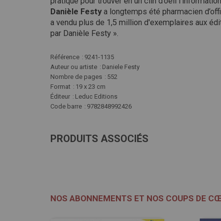
pratique pour trouver en un clin d’oeil l’informati
Danièle Festy
a longtemps été pharmacien d’offi
a vendu plus de 1,5 million d'exemplaires aux éd
par Danièle Festy ».
Plus
Référence
9241-1135
d'infos
Auteur ou artiste
Daniele Festy
Nombre de pages
552
Format
19 x 23 cm
Éditeur
Leduc Editions
Code barre
9782848992426
PRODUITS ASSOCIÉS
NOS ABONNEMENTS ET NOS COUPS DE C