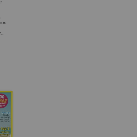
e
n
 nos
..