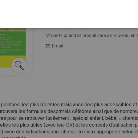
24,90 €
Épuisé
M’avertir quand le prix baisse
M’avertir quand ce produit sera de nouveau en 
Email
ointues, les plus récentes mais aussi les plus accessibles et p
etrouvera les formules désormais célèbres ainsi que de nombreu
es pour se retrouver facilement : spécial enfant, bébé, « attenti
les les plus utiles (avec leur CV) et les conseils d’utilisation
avec des indications pour choisir la mieux appropriée selon c