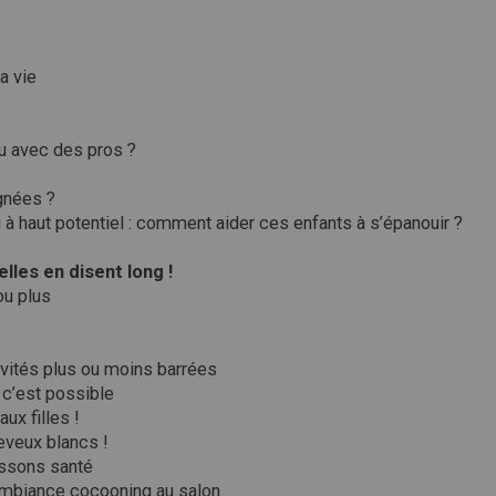
a vie
ou avec des pros ?
ignées ?
à haut potentiel : comment aider ces enfants à s’épanouir ?
lles en disent long !
ou plus
ivités plus ou moins barrées
, c’est possible
ux filles !
veux blancs !
oissons santé
: ambiance cocooning au salon