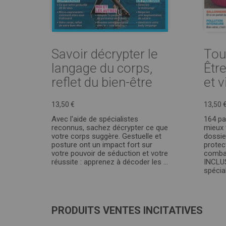
Savoir décrypter le
Tou
langage du corps,
Être
reflet du bien-être
et 
13,50 €
13,50 
Avec l'aide de spécialistes
164 pa
reconnus, sachez décrypter ce que
mieux v
votre corps suggère. Gestuelle et
dossie
posture ont un impact fort sur
protec
votre pouvoir de séduction et votre
combat
réussite : apprenez à décoder les ...
INCLUS
spécial 
PRODUITS VENTES INCITATIVES