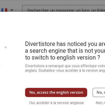
Chercher
X
HISTOIRE
SCIENCES
POP CULTURE ET BIEN-
e moi-même ?
Divertistore has noticed you a
a search engine that is not you
to switch to english version ?
Tout Savoir Bien-Être n°6 
Divertistore a remarqué que vous effectuez votr
Soyez le premier à commenter ce produit
anglais. Souhaitez-vous accéder à la version angl
Dans le grand dossier central de ce numéro d
recherche des clés pour être soi-même. Elles s
les utiliser !
164 pages pour enfin oser être soi-même.
Yes, access the english version
No, 
Voir plus de détails
Oui, accéder à la version anglaise
Non, 