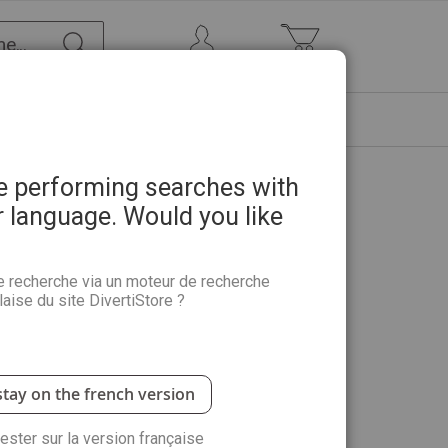
Chercher
Mon Compte
Mon panier
ETRE
PROMOTIONS
ABONNEMENTS
re performing searches with
r language. Would you like
- Et si j'osais être moi-même ?
e recherche via un moteur de recherche
aise du site DivertiStore ?
e Tout savoir Bien-Être, nous sommes partis à la
ont là… mais il ne suffit pas de s’en emparer, il faut
stay on the french version
rester sur la version française