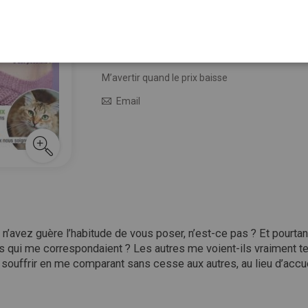
Qu
13,50 €
En stock
M’avertir quand le prix baisse
Email
avez guère l’habitude de vous poser, n’est-ce pas ? Et pourtant, 
ons qui me correspondaient ? Les autres me voient-ils vraiment te
souffrir en me comparant sans cesse aux autres, au lieu d’accue