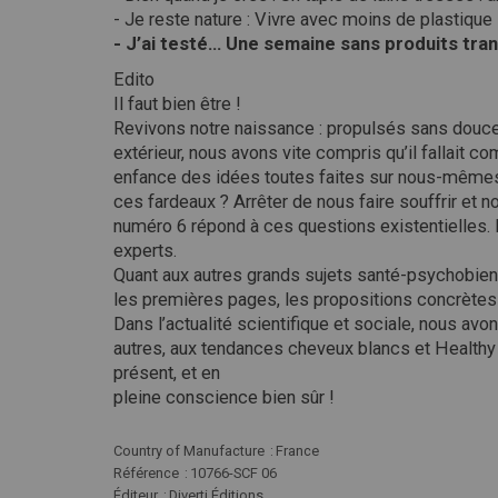
- Je reste nature : Vivre avec moins de plastique
- J’ai testé... Une semaine sans produits t
Edito
Il faut bien être !
Revivons notre naissance : propulsés sans douc
extérieur, nous avons vite compris qu’il fallait 
enfance des idées toutes faites sur nous-mêmes,
ces fardeaux ? Arrêter de nous faire souffrir et n
numéro 6 répond à ces questions existentielles. 
experts.
Quant aux autres grands sujets santé-psychobien-ê
les premières pages, les propositions concrètes
Dans l’actualité scientifique et sociale, nous avon
autres, aux tendances cheveux blancs et Healthy L
présent, et en
pleine conscience bien sûr !
Plus
Country of Manufacture
France
d'infos
Référence
10766-SCF 06
Éditeur
Diverti Éditions