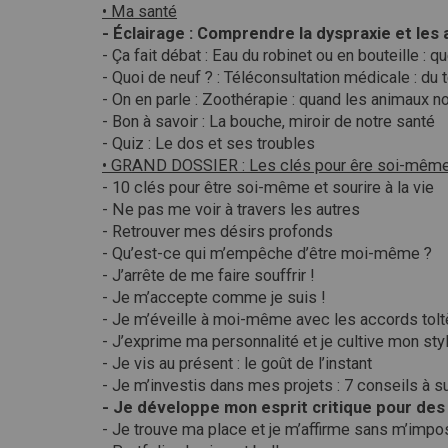
• Ma santé
- Éclairage : Comprendre la dyspraxie et les 
- Ça fait débat : Eau du robinet ou en bouteille : qu
- Quoi de neuf ? : Téléconsultation médicale : d
- On en parle : Zoothérapie : quand les animaux n
- Bon à savoir : La bouche, miroir de notre santé
- Quiz : Le dos et ses troubles
• GRAND DOSSIER : Les clés pour êre soi-mêm
- 10 clés pour être soi-même et sourire à la vie
- Ne pas me voir à travers les autres
- Retrouver mes désirs profonds
- Qu’est-ce qui m’empêche d’être moi-même ?
- J’arrête de me faire souffrir !
- Je m’accepte comme je suis !
- Je m’éveille à moi-même avec les accords tol
- J’exprime ma personnalité et je cultive mon styl
- Je vis au présent : le goût de l’instant
- Je m’investis dans mes projets : 7 conseils à s
- Je développe mon esprit critique pour des
- Je trouve ma place et je m’affirme sans m’impo