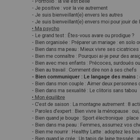
- Portfolio : la vie est belle
- Je positive : voir la vie autrement
- Je suis bienveillant(e) envers les autres
- Je suis bienveillant(e) envers moi pour jouir de l
• Ma psycho
- Le grand test : Êtes-vous avare ou prodigue ?
- Bien organisée : Préparer un mariage : en solo 
- Bien dans ma peau : Mieux vivre ses cicatrices
- Bien me connaître : Pourquoi ai-je peur des ara
- Bien avec mes enfants : Précoces, surdoués ou 
- Bien au travail : Comment dire non à ses chefs
- Bien communiquer : Le langage des mains : e
- Bien dans mon couple : Aimer deux personnes 
- Bien dans ma sexualité : Le clitoris sans tabou
• Mon équilibre
- C’est de saison : La montagne autrement : 8 act
- Paroles d’expert : Bien vivre la ménopause : oui
- Bien quand je bouge : Sport électronique : place a
- Bien dans ma peau : Femmes, assumez vos che
- Bien me nourrir : Healthy Latte : adoptez les b
- Bien quand je crée : Un tapis de laine tressée 