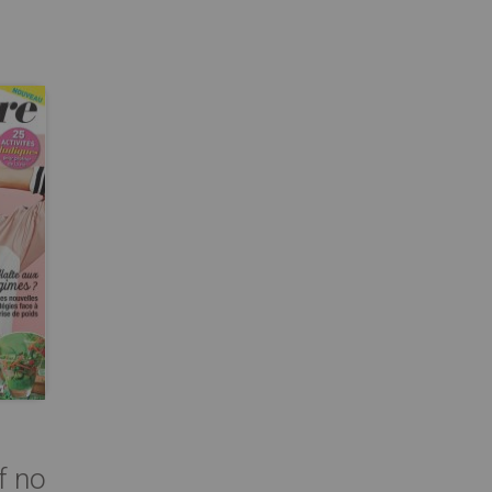
-
f no