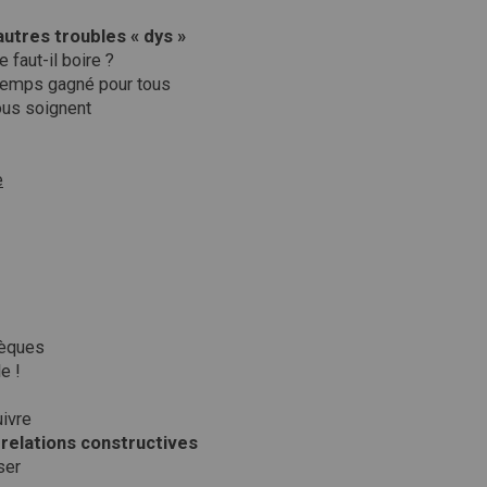
autres troubles « dys »
e faut-il boire ?
u temps gagné pour tous
ous soignent
e
tèques
e !
uivre
 relations constructives
ser