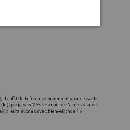
antité :
Ajouter au panier
il suffit de la formuler autrement pour se sentir
l(le) que je suis ? Est-ce que je m’aime vraiment
illir leurs succès avec bienveillance ? »