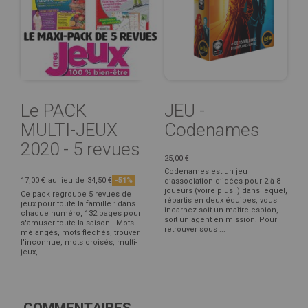
Le PACK
JEU -
MULTI-JEUX
Codenames
2020 - 5 revues
25,00 €
Codenames est un jeu
17,00 €
au lieu de
34,50 €
-51%
d’association d’idées pour 2 à 8
joueurs (voire plus !) dans lequel,
Ce pack regroupe 5 revues de
répartis en deux équipes, vous
jeux pour toute la famille : dans
incarnez soit un maître-espion,
chaque numéro, 132 pages pour
soit un agent en mission. Pour
s'amuser toute la saison ! Mots
retrouver sous ...
mélangés, mots fléchés, trouver
l'inconnue, mots croisés, multi-
jeux, ...
COMMENTAIRES