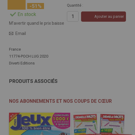
-51%
Quantité :
En stock
Ajouter au panier
M’avertir quand le prix baisse
Email
Plus
France
d'infos
11774-POCH LUG 2020
Diverti Editions
PRODUITS ASSOCIÉS
NOS ABONNEMENTS ET NOS COUPS DE CŒUR