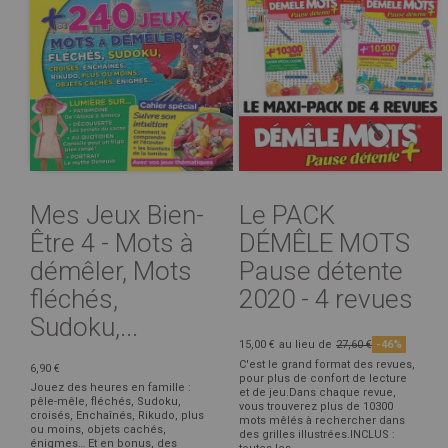
Mes Jeux Bien-
Le PACK
Être 4 - Mots à
DÉMÊLE MOTS
démêler, Mots
Pause détente
fléchés,
2020 - 4 revues
Sudoku,...
15,00 €
au lieu de
27,60 €
-46%
C'est le grand format des revues,
6,90 €
pour plus de confort de lecture
Jouez des heures en famille :
et de jeu.Dans chaque revue,
pêle-mêle, fléchés, Sudoku,
vous trouverez plus de 10300
croisés, Enchaînés, Rikudo, plus
mots mêlés à rechercher dans
ou moins, objets cachés,
des grilles illustrées.INCLUS :
énigmes… Et en bonus, des