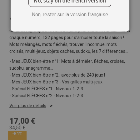
No, stay on the french version
Non, rester sur la version française
Soyez le premier à commenter ce produit
Ce pack regroupe 5 revues de jeux pour toute la famille : dans
chaque numéro, 132 pages pour s'amuser toute la saison !
Mots mélangés, mots fléchés, trouver l'inconnue, mots
croisés, multi-jeux, objets cachés, sudoku, les 7 différences…
- Mes JEUX bien-être n°1 : Mots à démêler, fléchés, croisés,
sudoku, anagramme…
- Mes JEUX bien-être n°2 : avec plus de 240 jeux !
- Mes JEUX bien-être n°3 - Vos grilles multi-jeux
- Spécial FLÉCHÉS n°1 - Niveaux 1-2-3
- Spécial FLÉCHÉS n°2 - Niveaux 1-2-3
Voir plus de détails
17,00 €
34,50 €
-51%