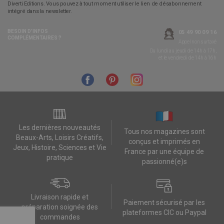
Diverti Editions. Vous pouvez à tout moment utiliser le lien de désabonnement
intégré dans la newsletter.
BESOIN D’INFOS
05 49 90 09 16
COMPLÉMENTAIRES ?
Appel non surtaxé
Du lundi au jeudi de 14h à 17h,
et le vendredi de 14h à 16h
Les dernières nouveautés
Tous nos magazines sont
Beaux-Arts, Loisirs Créatifs,
conçus et imprimés en
Jeux, Histoire, Sciences et Vie
France par une équipe de
pratique
passionné(e)s
Livraison rapide et
Paiement sécurisé par les
préparation soignée des
plateformes CIC ou Paypal
commandes