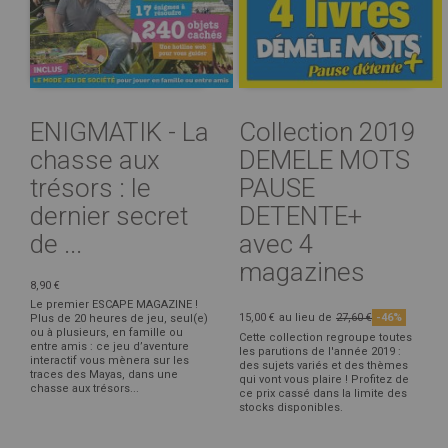
ENIGMATIK - La
Collection 2019
chasse aux
DEMELE MOTS
trésors : le
PAUSE
dernier secret
DETENTE+
de ...
avec 4
magazines
8,90 €
Le premier ESCAPE MAGAZINE !
15,00 €
au lieu de
27,60 €
-46%
Plus de 20 heures de jeu, seul(e)
ou à plusieurs, en famille ou
Cette collection regroupe toutes
entre amis : ce jeu d’aventure
les parutions de l'année 2019 :
interactif vous mènera sur les
des sujets variés et des thèmes
traces des Mayas, dans une
qui vont vous plaire ! Profitez de
chasse aux trésors...
ce prix cassé dans la limite des
stocks disponibles.