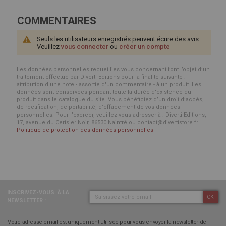
COMMENTAIRES
Seuls les utilisateurs enregistrés peuvent écrire des avis.
Veuillez
vous connecter
ou
créer un compte
Les données personnelles recueillies vous concernant font l’objet d’un
traitement effectué par Diverti Editions pour la finalité suivante :
attribution d'une note - assortie d'un commentaire - à un produit. Les
données sont conservées pendant toute la durée d'existence du
produit dans le catalogue du site. Vous bénéficiez d’un droit d’accès,
de rectification, de portabilité, d’effacement de vos données
personnelles. Pour l’exercer, veuillez vous adresser à : Diverti Editions,
17, avenue du Cerisier Noir, 86530 Naintré ou contact@divertistore.fr.
Politique de protection des données personnelles
INSCRIVEZ-VOUS
À LA
OK
NEWSLETTER :
Votre adresse email est uniquement utilisée pour vous envoyer la newsletter de