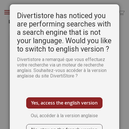
Aller
au
Chercher
Divertistore has noticed you
contenu
Le PACK MULTI-JEUX 2020 - 5 revues
are performing searches with
a search engine that is not
Passer
Pass
à
au
your language. Would you like
la
débu
to switch to english version ?
fin
de
de
la
Divertistore a remarqué que vous effectuez
la
Gale
votre recherche via un moteur de recherche
galerie
d’im
anglais. Souhaitez-vous accéder à la version
d’images
anglaise du site DivertiStore ?
Yes, access the english version
Oui, accéder à la version anglaise