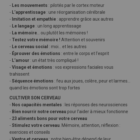
-
Les mouvements
: pilotés par le cortex moteur
-
L’apprentissage
: une réorganisation cérébrale
-
Imitation et empathie
: apprendre grâce aux autres
-
Le langage
: un long apprentissage
-
La mémoire
… ou plutôt les mémoires !
-
Testez votre mémoire !
Attention et souvenirs
-
Le cerveau social
: moi… et les autres
-
Éprouver des émotions
: entre le corps et l’esprit
-
L’amour
: un état très compliqué !
-
Visage et émotions
: vos expressions faciales vous
trahissent
-
Séquence émotions
: feu aux joues, colère, peur et larmes…
quand les émotions sont trop fortes
CULTIVER SON CERVEAU
-
Nos capacités mentales
: les réponses des neurosciences
-
Bien nourrir notre cerveau
pour l’aider à mieux fonctionne
-
23 aliments bons pour votre cerveau
-
Stimulez votre cerveau
. Mémoire, attention, réflexion :
exercices et conseils
-
Ventre et cerveau
: notre bien-être dépend de leur