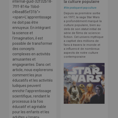
la culture populaire
internal-guid-32f32b18-
7fff-814a-1bbd-
#
Vie pratique et pop culture
c4bea85ef31b">
Depuis sa première sortie
<span>L'apprentissage
en 1977, la saga Star Wars
a profondément marqué la
ne doit pas être
culture populaire, bien au-
ennuyeux. En intégrant
delà de son statut initial de
la science et
série de films de science-
fiction. Cet univers mythique
l'imagination, il est
a captivé des millions de
possible de transformer
fans à travers le monde et
des concepts
a influencé de nombreux
aspects de notre culture
complexes en activités
contemporaine
amusantes et
engageantes. Dans cet
article, nous explorerons
comment les jeux
éducatifs et les activités
ludiques peuvent
enrichir l'apprentissage
scientifique, rendant le
processus à la fois
éducatif et agréable
pour les enfants et les
adultes.</span>