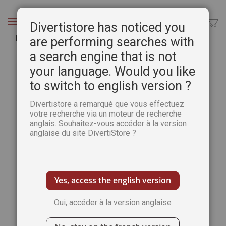
Aller
au
Chercher
Divertistore has noticed you
contenu
Les secrets du cerveau - Tout Savoir Psycho 2
are performing searches with
a search engine that is not
Passer
Pass
à
au
your language. Would you like
la
débu
to switch to english version ?
fin
de
de
la
Divertistore a remarqué que vous effectuez
la
Gale
votre recherche via un moteur de recherche
galerie
d’im
anglais. Souhaitez-vous accéder à la version
d’images
anglaise du site DivertiStore ?
Yes, access the english version
Oui, accéder à la version anglaise