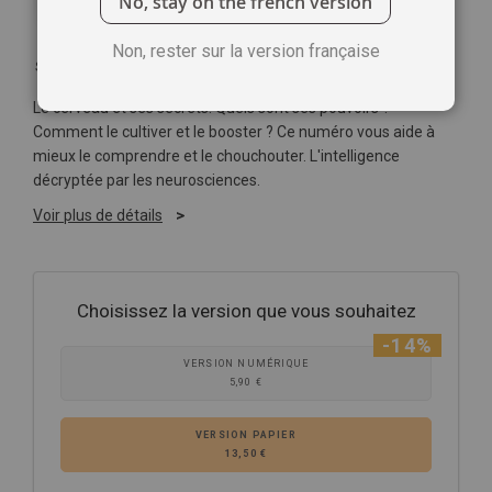
No, stay on the french version
Non, rester sur la version française
Soyez le premier à commenter ce produit
Le cerveau et ses secrets. Quels sont ses pouvoirs ?
Comment le cultiver et le booster ? Ce numéro vous aide à
mieux le comprendre et le chouchouter. L'intelligence
décryptée par les neurosciences.
Voir plus de détails
Choisissez la version que vous souhaitez
-14%
VERSION NUMÉRIQUE
5,90 €
VERSION PAPIER
13,50 €