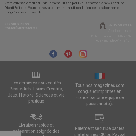
Votre adresse email est uniquement utilisée pour vous envoyer la newsletter de
Diverti Editions. Vous pouvez à tout moment utiliser le lien de désabonnement
intégré dans la newsletter.
BESOIN D’INFOS
05 49 90 09 16
COMPLÉMENTAIRES ?
Appel non surtaxé
Du lundi au jeudi de 14h à 17h,
et le vendredi de 14h à 16h
Les dernières nouveautés
Tous nos magazines sont
Beaux-Arts, Loisirs Créatifs,
conçus et imprimés en
Jeux, Histoire, Sciences et Vie
France par une équipe de
pratique
passionné(e)s
Livraison rapide et
Paiement sécurisé par les
préparation soignée des
plateformes CIC ou Paypal