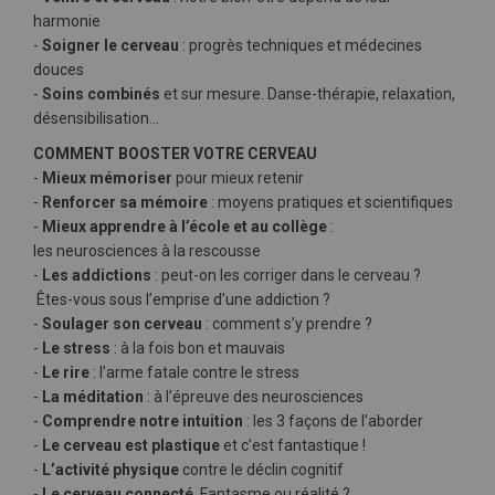
harmonie
-
Soigner le cerveau
: progrès techniques et médecines
douces
-
Soins combinés
et sur mesure. Danse-thérapie, relaxation,
désensibilisation…
COMMENT BOOSTER VOTRE
CERVEAU
-
Mieux mémoriser
pour mieux retenir
-
Renforcer sa mémoire
: moyens pratiques et scientifiques
-
Mieux apprendre à l’école et au collège
:
les neurosciences à la rescousse
-
Les addictions
: peut-on les corriger dans le cerveau ?
Êtes-vous sous l’emprise d’une addiction ?
-
Soulager son cerveau
: comment s’y prendre ?
-
Le stress
: à la fois bon et mauvais
-
Le rire
: l’arme fatale contre le stress
-
La méditation
: à l’épreuve des neurosciences
-
Comprendre notre intuition
: les 3 façons de l’aborder
-
Le cerveau est plastique
et c’est fantastique !
-
L’activité physique
contre le déclin cognitif
-
Le cerveau connecté
. Fantasme ou réalité ?