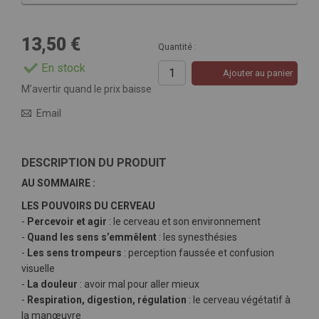
13,50 €
Quantité :
En stock
Ajouter au panier
M’avertir quand le prix baisse
Email
DESCRIPTION DU PRODUIT
AU SOMMAIRE :
LES POUVOIRS DU CERVEAU
-
Percevoir et agir
: le cerveau et son environnement
-
Quand les sens s’emmêlent
: les synesthésies
-
Les sens trompeurs
: perception faussée et confusion
visuelle
-
La douleur
: avoir mal pour aller mieux
-
Respiration, digestion, régulation
: le cerveau végétatif à
la manœuvre