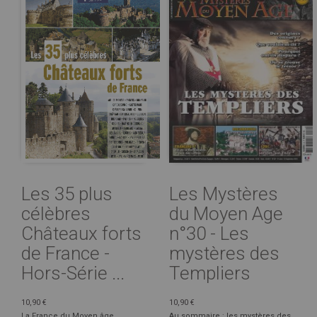
Les 35 plus
Les Mystères
célèbres
du Moyen Age
Châteaux forts
n°30 - Les
de France -
mystères des
Hors-Série ...
Templiers
10,90 €
10,90 €
La France du Moyen âge
Au sommaire : les mystères des