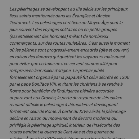
Les pèlerinages se développent au IIIe siècle sur les principaux
lieux saints mentionnés dans les Évangiles et l'Ancien
Testament. Les pèlerinages chrétiens au Moyen Âge sont le
plus souvent des voyages solitaires ou en petits groupes
(essentiellement des hommes) mêlant de nombreux
commerçants, sur des routes muletières. C'est aussi le moment
où les pèlerins sont progressivement encadrés (gîte et couvert)
en raison des dangers qui guettent les voyageurs mais aussi
pour éviter que certains ne s'en servent comme alibi pour
rompre avec leur milieu d'origine. Le premier jubilé
formellement organisé par la papauté fut celui décrété en 1300
par le pape Boniface VIII, invitant les chrétiens à se rendre à
Rome pour bénéficier de l'indulgence plénière accordée
auparavant aux Croisés, la perte du royaume de Jérusalem
rendant difficile le pèlerinage à Jérusalem et développant
fortement celui de Rome. À partir du XIVe siècle, le pèlerinage
décline en raison du mouvement de devotio moderna qui
privilégie le pèlerinage spirituel, intérieur, de l'insécurité des
routes pendant la guerre de Cent Ans et des guerres de
religion. À partir du XVIe siècle (époque où le protestantisme