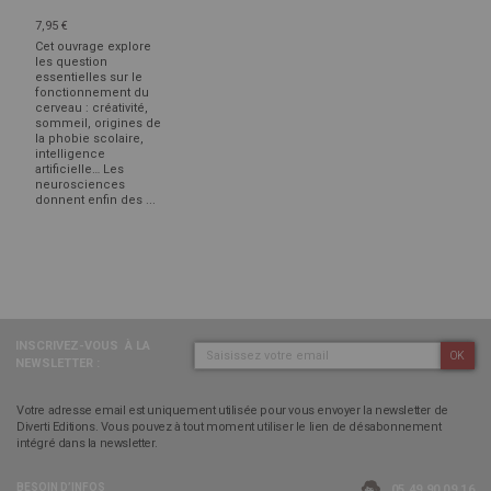
7,95 €
Cet ouvrage explore
les question
essentielles sur le
fonctionnement du
cerveau : créativité,
sommeil, origines de
la phobie scolaire,
intelligence
artificielle… Les
neurosciences
donnent enfin des ...
INSCRIVEZ-VOUS
À LA
OK
NEWSLETTER :
Votre adresse email est uniquement utilisée pour vous envoyer la newsletter de
Diverti Editions. Vous pouvez à tout moment utiliser le lien de désabonnement
intégré dans la newsletter.
BESOIN D’INFOS
05 49 90 09 16