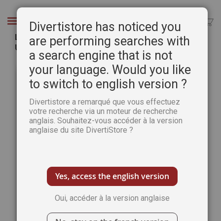
Aller
au
Chercher
Divertistore has noticed you
contenu
La menace des espèces invasives - Science et
are performing searches with
Univers n°49
a search engine that is not
Passer
Pass
your language. Would you like
à
au
to switch to english version ?
la
débu
fin
de
Divertistore a remarqué que vous effectuez
de
la
votre recherche via un moteur de recherche
la
Gale
anglais. Souhaitez-vous accéder à la version
galerie
d’im
anglaise du site DivertiStore ?
d’images
Yes, access the english version
Oui, accéder à la version anglaise