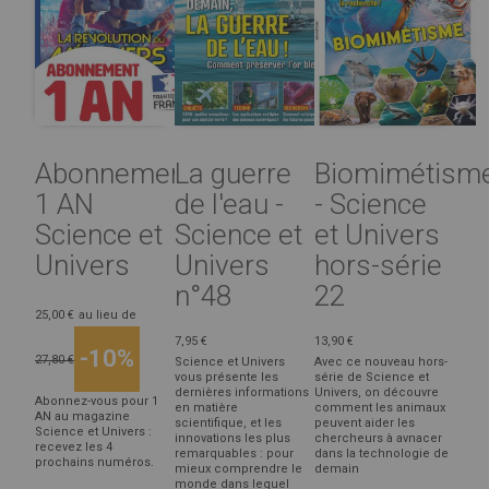
Abonnement
La guerre
Biomimétism
1 AN
de l'eau -
- Science
Science et
Science et
et Univers
Univers
Univers
hors-série
n°48
22
25,00 €
au lieu de
7,95 €
13,90 €
-10%
27,80 €
Science et Univers
Avec ce nouveau hors-
vous présente les
série de Science et
dernières informations
Univers, on découvre
Abonnez-vous pour 1
en matière
comment les animaux
AN au magazine
scientifique, et les
peuvent aider les
Science et Univers :
innovations les plus
chercheurs à avnacer
recevez les 4
remarquables : pour
dans la technologie de
prochains numéros.
mieux comprendre le
demain
monde dans lequel