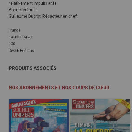
relativement impuissante.
Bonne lecture !
Guillaume Ducrot, Rédacteur en chef.
Plus
France
d'infos
14502-SC4 49
100
Diverti Editions
PRODUITS ASSOCIÉS
NOS ABONNEMENTS ET NOS COUPS DE CŒUR