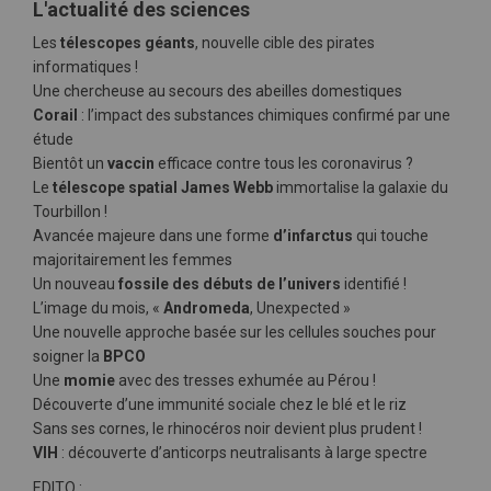
L'actualité des sciences
Les
télescopes géants
, nouvelle cible des pirates
informatiques !
Une chercheuse au secours des abeilles domestiques
Corail
: l’impact des substances chimiques confirmé par une
étude
Bientôt un
vaccin
efficace contre tous les coronavirus ?
Le
télescope spatial James Webb
immortalise la galaxie du
Tourbillon !
Avancée majeure dans une forme
d’infarctus
qui touche
majoritairement les femmes
Un nouveau
fossile des débuts de l’univers
identifié !
L’image du mois, «
Andromeda
, Unexpected »
Une nouvelle approche basée sur les cellules souches pour
soigner la
BPCO
Une
momie
avec des tresses exhumée au Pérou !
Découverte d’une immunité sociale chez le blé et le riz
Sans ses cornes, le rhinocéros noir devient plus prudent !
VIH
: découverte d’anticorps neutralisants à large spectre
EDITO :