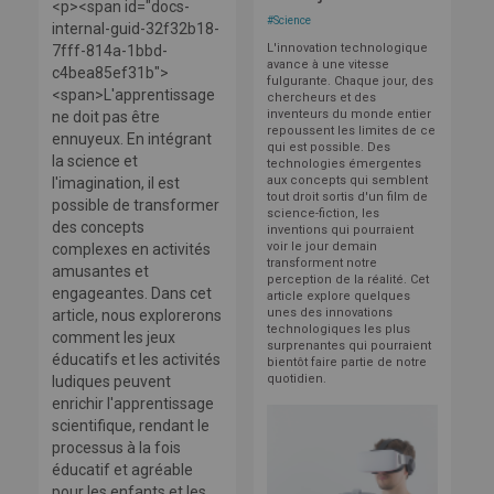
<p><span id="docs-
#
Science
internal-guid-32f32b18-
L'innovation technologique
7fff-814a-1bbd-
avance à une vitesse
c4bea85ef31b">
fulgurante. Chaque jour, des
<span>L'apprentissage
chercheurs et des
inventeurs du monde entier
ne doit pas être
repoussent les limites de ce
ennuyeux. En intégrant
qui est possible. Des
la science et
technologies émergentes
aux concepts qui semblent
l'imagination, il est
tout droit sortis d'un film de
possible de transformer
science-fiction, les
des concepts
inventions qui pourraient
voir le jour demain
complexes en activités
transforment notre
amusantes et
perception de la réalité. Cet
engageantes. Dans cet
article explore quelques
unes des innovations
article, nous explorerons
technologiques les plus
comment les jeux
surprenantes qui pourraient
éducatifs et les activités
bientôt faire partie de notre
quotidien.
ludiques peuvent
enrichir l'apprentissage
scientifique, rendant le
processus à la fois
éducatif et agréable
pour les enfants et les