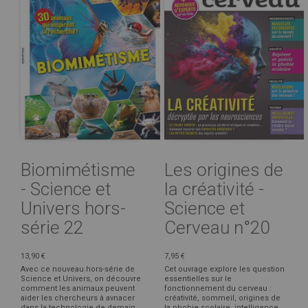
Biomimétisme
Les origines de
- Science et
la créativité -
Univers hors-
Science et
série 22
Cerveau n°20
13,90 €
7,95 €
Avec ce nouveau hors-série de
Cet ouvrage explore les question
Science et Univers, on découvre
essentielles sur le
comment les animaux peuvent
fonctionnement du cerveau :
aider les chercheurs à avnacer
créativité, sommeil, origines de
dans la technologie de demain
la phobie scolaire, intelligence