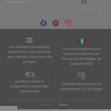
COMPLÉMENTAIRES ?
Appel non surtaxé
Du lundi au jeudi de 14h à 17h,
et le vendredi de 14h à 16h
Les dernières nouveautés
Tous nos magazines sont
Beaux-Arts, Loisirs Créatifs,
conçus et imprimés en
Jeux, Histoire, Sciences et Vie
France par une équipe de
pratique
passionné(e)s
Livraison rapide et
Paiement sécurisé par les
préparation soignée des
plateformes CIC ou Paypal
commandes
Contactez-nous
Mes données RGPD
FAQ
CGV
Contact
Données personnelles
Réalisation :