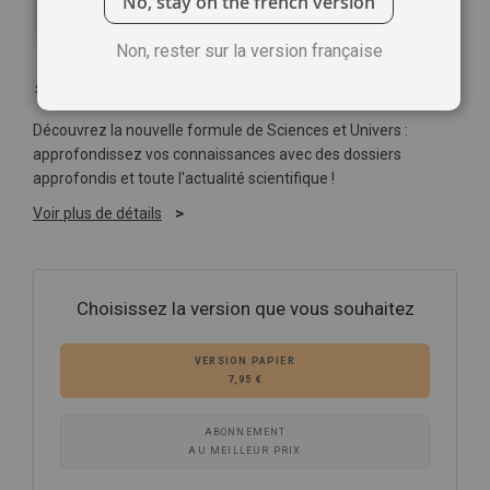
No, stay on the french version
Non, rester sur la version française
Soyez le premier à commenter ce produit
Découvrez la nouvelle formule de Sciences et Univers :
approfondissez vos connaissances avec des dossiers
approfondis et toute l'actualité scientifique !
Voir plus de détails
Choisissez la version que vous souhaitez
VERSION PAPIER
7,95 €
ABONNEMENT
AU MEILLEUR PRIX