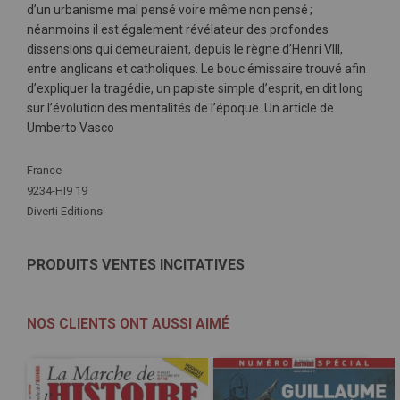
d’un urbanisme mal pensé voire même non pensé ;
néanmoins il est également révélateur des profondes
dissensions qui demeuraient, depuis le règne d’Henri VIII,
entre anglicans et catholiques. Le bouc émissaire trouvé afin
d’expliquer la tragédie, un papiste simple d’esprit, en dit long
sur l’évolution des mentalités de l’époque. Un article de
Umberto Vasco
Plus
France
d'infos
9234-HI9 19
Diverti Editions
PRODUITS VENTES INCITATIVES
NOS CLIENTS ONT AUSSI AIMÉ