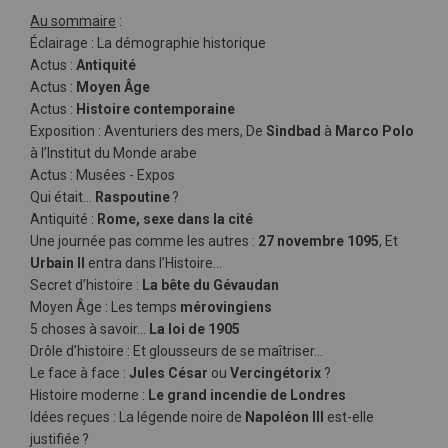
Au sommaire
:
Éclairage : La démographie historique
Actus :
Antiquité
Actus :
Moyen Âge
Actus :
Histoire contemporaine
Exposition : Aventuriers des mers, De
Sindbad
à
Marco Polo
à l’Institut du Monde arabe
Actus : Musées - Expos
Qui était…
Raspoutine
?
Antiquité :
Rome, sexe dans la cité
Une journée pas comme les autres :
27 novembre 1095
, Et
Urbain II
entra dans l’Histoire…
Secret d’histoire :
La bête du Gévaudan
Moyen Âge : Les temps
mérovingiens
5 choses à savoir…
La loi de 1905
Drôle d’histoire : Et glousseurs de se maîtriser…
Le face à face :
Jules César
ou
Vercingétorix
?
Histoire moderne :
Le grand incendie de Londres
Idées reçues : La légende noire de
Napoléon III
est-elle
justifiée ?