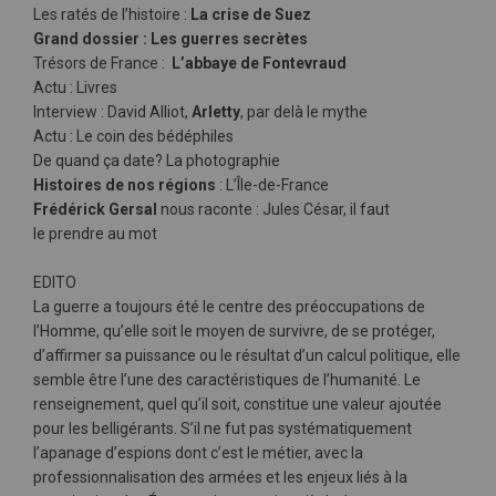
Les ratés de l’histoire :
La crise de Suez
Grand dossier : Les guerres secrètes
Trésors de France :
L’abbaye de Fontevraud
Actu : Livres
Interview : David Alliot,
Arletty
, par delà le mythe
Actu : Le coin des bédéphiles
De quand ça date? La photographie
Histoires de nos régions
: L’Île-de-France
Frédérick Gersal
nous raconte : Jules César, il faut
le prendre au mot
EDITO
La guerre a toujours été le centre des préoccupations de
l’Homme, qu’elle soit le moyen de survivre, de se protéger,
d’affirmer sa puissance ou le résultat d’un calcul politique, elle
semble être l’une des caractéristiques de l’humanité. Le
renseignement, quel qu’il soit, constitue une valeur ajoutée
pour les belligérants. S’il ne fut pas systématiquement
l’apanage d’espions dont c’est le métier, avec la
professionnalisation des armées et les enjeux liés à la