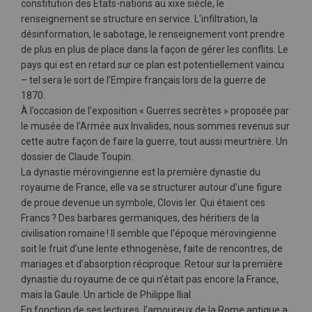
constitution des États-nations au xixe siècle, le
renseignement se structure en service. L’infiltration, la
désinformation, le sabotage, le renseignement vont prendre
de plus en plus de place dans la façon de gérer les conflits. Le
pays qui est en retard sur ce plan est potentiellement vaincu
– tel sera le sort de l’Empire français lors de la guerre de
1870.
À l’occasion de l’exposition « Guerres secrètes » proposée par
le musée de l’Armée aux Invalides, nous sommes revenus sur
cette autre façon de faire la guerre, tout aussi meurtrière. Un
dossier de Claude Toupin.
La dynastie mérovingienne est la première dynastie du
royaume de France, elle va se structurer autour d’une figure
de proue devenue un symbole, Clovis Ier. Qui étaient ces
Francs ? Des barbares germaniques, des héritiers de la
civilisation romaine ! Il semble que l’époque mérovingienne
soit le fruit d’une lente ethnogenèse, faite de rencontres, de
mariages et d’absorption réciproque. Retour sur la première
dynastie du royaume de ce qui n’était pas encore la France,
mais la Gaule. Un article de Philippe Ilial.
En fonction de ses lectures, l’amoureux de la Rome antique a