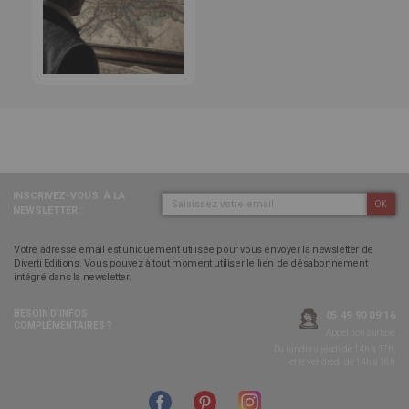
INSCRIVEZ-VOUS
À LA
OK
NEWSLETTER :
Votre adresse email est uniquement utilisée pour vous envoyer la newsletter de
Diverti Editions. Vous pouvez à tout moment utiliser le lien de désabonnement
intégré dans la newsletter.
BESOIN D’INFOS
05 49 90 09 16
COMPLÉMENTAIRES ?
Appel non surtaxé
Du lundi au jeudi de 14h à 17h,
et le vendredi de 14h à 16h