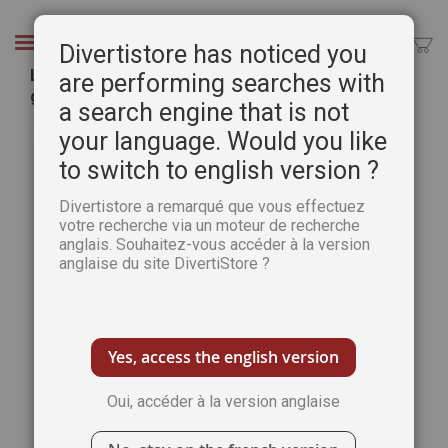
Aller
au
Chercher
Divertistore has noticed you
contenu
La Marche de l'Histoire n°19 - Espionnage,
are performing searches with
guerres secrètes
a search engine that is not
Passer
Pass
your language. Would you like
à
au
to switch to english version ?
la
débu
fin
de
Divertistore a remarqué que vous effectuez
de
la
votre recherche via un moteur de recherche
la
Gale
anglais. Souhaitez-vous accéder à la version
galerie
d’im
anglaise du site DivertiStore ?
d’images
Yes, access the english version
Oui, accéder à la version anglaise