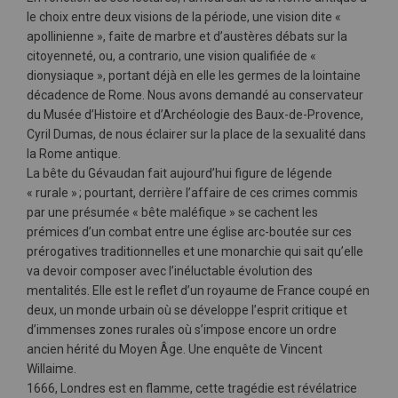
le choix entre deux visions de la période, une vision dite «
apollinienne », faite de marbre et d’austères débats sur la
citoyenneté, ou, a contrario, une vision qualifiée de «
dionysiaque », portant déjà en elle les germes de la lointaine
décadence de Rome. Nous avons demandé au conservateur
du Musée d’Histoire et d’Archéologie des Baux-de-Provence,
Cyril Dumas, de nous éclairer sur la place de la sexualité dans
la Rome antique.
La bête du Gévaudan fait aujourd’hui figure de légende
« rurale » ; pourtant, derrière l’affaire de ces crimes commis
par une présumée « bête maléfique » se cachent les
prémices d’un combat entre une église arc-boutée sur ces
prérogatives traditionnelles et une monarchie qui sait qu’elle
va devoir composer avec l’inéluctable évolution des
mentalités. Elle est le reflet d’un royaume de France coupé en
deux, un monde urbain où se développe l’esprit critique et
d’immenses zones rurales où s’impose encore un ordre
ancien hérité du Moyen Âge. Une enquête de Vincent
Willaime.
1666, Londres est en flamme, cette tragédie est révélatrice