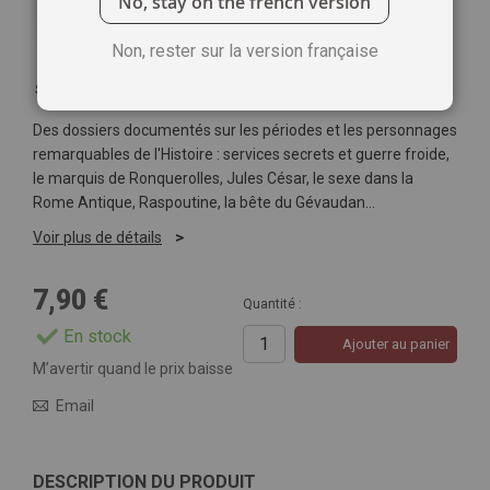
No, stay on the french version
Non, rester sur la version française
Soyez le premier à commenter ce produit
Des dossiers documentés sur les périodes et les personnages
remarquables de l'Histoire : services secrets et guerre froide,
le marquis de Ronquerolles, Jules César, le sexe dans la
Rome Antique, Raspoutine, la bête du Gévaudan…
Voir plus de détails
7,90 €
Quantité :
En stock
Ajouter au panier
M’avertir quand le prix baisse
Email
DESCRIPTION DU PRODUIT