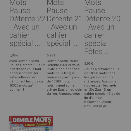
Mots
Mots
Mots
Pause
Pause
Pause
Détente 22
Détente 21
Détente 20
- Avec un
- Avec un
- Avec un
cahier
cahier
cahier
spécial ...
spécial ...
spécial
Fêtes ...
5,95 €
5,95 €
Avec Démêle-Mots
Démêle-Mots Pause
5,95 €
Pause Détente Plus 22,
Détente Plus 21 vous
divertissez vous tout
invite à dénicher des
Jouez à retrouver plus
en faisant travailler
mots de la langue
de 10300 mots dans
votre réflexion en
française parmi pius
les grilles de mots
dénichant les plus de
de 10300 mots,
mélangés. Avec une
10300 mots qu'il
notamment sur le
nouveauté : les mots
contient !
thème Evasion au coin
en Zig Zag ! Et un
du feu. Amusez-vous !
cahier spécial fêtes de
fin d'année :
Halloween, Avent,
Noël, les pays ...