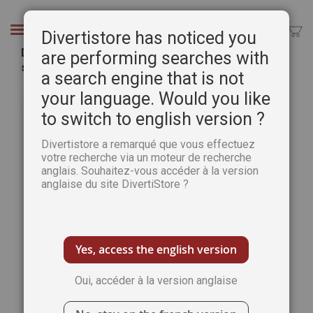
Aller
au
Chercher
Divertistore has noticed you
contenu
Démêle Mots Pause Détente 23 - Avec un cahier
are performing searches with
spécial "Autour du Monde"
a search engine that is not
Passer
Pass
your language. Would you like
à
au
to switch to english version ?
la
débu
fin
de
Divertistore a remarqué que vous effectuez
de
la
votre recherche via un moteur de recherche
la
Gale
anglais. Souhaitez-vous accéder à la version
galerie
d’im
anglaise du site DivertiStore ?
d’images
Yes, access the english version
Oui, accéder à la version anglaise