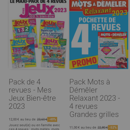
Pack de 4
Pack Mots à
revues - Mes
Démêler
Jeux Bien-être
Relaxant 2023 -
2023
4 revues
Grandes grilles
12,00 €
au lieu de
23,60 €
-49%
Jouez seul(e) ou en famille avec
11,00 €
au lieu de
22,80 €
-52%
ces 4 revues : mots mêlés, mots