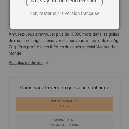
No, stay on the french version
Non, rester sur la version française
Soyez le premier à commenter ce produit
Amusez-vous à retrouver plus de 10300 mots dans les grilles
de mots mélangés, découvrez la nouveauté : les mots en Zig
Zag ! Puis profitez des thèmes du cahier spécial "Autour du
Monde" !
Voir plus de détails
Choisissez la version que vous souhaitez
VERSION PAPIER
5,95 €
ABONNEMENT
AU MEILLEUR PRIX