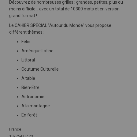
Découvrez de nombreuses grilles : grandes, petites, plus ou
moins difficile... avec un total de 10300 mots et en version
grand format !
Le CAHIER SPÉCIAL "Autour du Monde" vous propose
différent thèmes :
Félin
Amérique Latine
Littoral
Coutume Culturelle
A table
Bien-Etre
Astronomie
A la montagne
En forêt
Plus
France
d'infos
15275-LU7 23