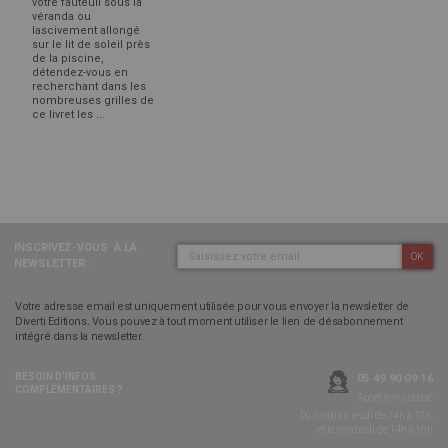
votre fauteuil sous la
véranda ou
lascivement allongé
sur le lit de soleil près
de la piscine,
détendez-vous en
recherchant dans les
nombreuses grilles de
ce livret les ...
INSCRIVEZ-VOUS
À LA
OK
NEWSLETTER :
Votre adresse email est uniquement utilisée pour vous envoyer la newsletter de
Diverti Editions. Vous pouvez à tout moment utiliser le lien de désabonnement
intégré dans la newsletter.
BESOIN D’INFOS
05 49 90 09 16
COMPLÉMENTAIRES ?
Appel non surtaxé
Du lundi au jeudi de 14h à 17h,
et le vendredi de 14h à 16h