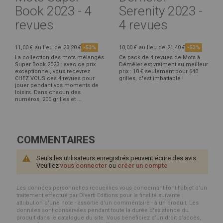
Book 2023 - 4
Serenity 2023 -
revues
4 revues
11,00 €
au lieu de
23,20 €
-53%
10,00 €
au lieu de
21,40 €
-53%
La collection des mots mélangés
Ce pack de 4 revues de Mots à
Super Book 2023 : avec ce prix
Démêler est vraiment au meilleur
exceptionnel, vous recevrez
prix : 10 € seulement pour 640
CHEZ VOUS ces 4 revues pour
grilles, c'est imbattable !
jouer pendant vos moments de
loisirs. Dans chacun des
numéros, 200 grilles et ...
COMMENTAIRES
Seuls les utilisateurs enregistrés peuvent écrire des avis.
Veuillez
vous connecter
ou
créer un compte
Les données personnelles recueillies vous concernant font l’objet d’un
traitement effectué par Diverti Editions pour la finalité suivante :
attribution d'une note - assortie d'un commentaire - à un produit. Les
données sont conservées pendant toute la durée d'existence du
produit dans le catalogue du site. Vous bénéficiez d’un droit d’accès,