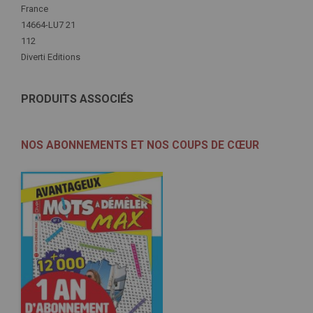
Plus
France
d'infos
14664-LU7 21
112
Diverti Editions
PRODUITS ASSOCIÉS
NOS ABONNEMENTS ET NOS COUPS DE CŒUR