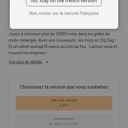
No, stay on the french version
Non, rester sur la version française
Soyez le premier à commenter ce produit
Jouez à retrouver plus de 10300 mots dans les grilles de
mots mélangés. Avec une nouveauté : les mots en Zig Zag !
Et un cahier spécial fEvasion au coin du feu… Lancez-vous et
trouvez les énigmes !
Voir plus de détails
Choisissez la version que vous souhaitez
VERSION PAPIER
5,95 €
ABONNEMENT
AU MEILLEUR PRIX