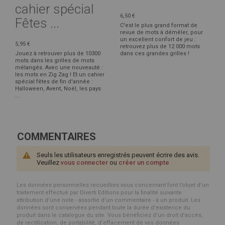
cahier spécial
6,50 €
Fêtes ...
C'est le plus grand format de
revue de mots à démêler, pour
un excellent confort de jeu :
5,95 €
retrouvez plus de 12 000 mots
Jouez à retrouver plus de 10300
dans ces grandes grilles !
mots dans les grilles de mots
mélangés. Avec une nouveauté :
les mots en Zig Zag ! Et un cahier
spécial fêtes de fin d'année :
Halloween, Avent, Noël, les pays
...
COMMENTAIRES
Seuls les utilisateurs enregistrés peuvent écrire des avis.
Veuillez
vous connecter
ou
créer un compte
Les données personnelles recueillies vous concernant font l’objet d’un
traitement effectué par Diverti Editions pour la finalité suivante :
attribution d'une note - assortie d'un commentaire - à un produit. Les
données sont conservées pendant toute la durée d'existence du
produit dans le catalogue du site. Vous bénéficiez d’un droit d’accès,
de rectification, de portabilité, d’effacement de vos données