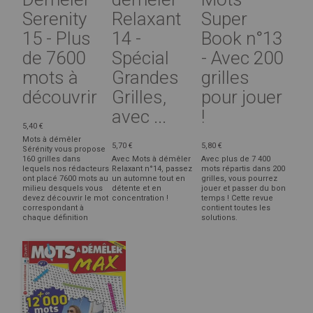
Serenity
Relaxant
Super
15 - Plus
14 -
Book n°13
de 7600
Spécial
- Avec 200
mots à
Grandes
grilles
découvrir
Grilles,
pour jouer
avec ...
!
5,40 €
Mots à démêler
5,70 €
5,80 €
Sérénity vous propose
160 grilles dans
Avec Mots à démêler
Avec plus de 7 400
lequels nos rédacteurs
Relaxant n°14, passez
mots répartis dans 200
ont placé 7600 mots au
un automne tout en
grilles, vous pourrez
milieu desquels vous
détente et en
jouer et passer du bon
devez découvrir le mot
concentration !
temps ! Cette revue
correspondant à
contient toutes les
chaque définition
solutions.