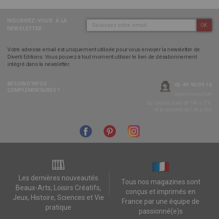
INSCRIVEZ-VOUS
À LA
OK
NEWSLETTER :
Votre adresse email est uniquement utilisée pour vous envoyer la newsletter de
Diverti Editions. Vous pouvez à tout moment utiliser le lien de désabonnement
intégré dans la newsletter.
BESOIN D’INFOS
05 49 90 09 16
COMPLÉMENTAIRES ?
Appel non surtaxé
Du lundi au jeudi de 14h à 17h,
et le vendredi de 14h à 16h
Les dernières nouveautés
Tous nos magazines sont
Beaux-Arts, Loisirs Créatifs,
conçus et imprimés en
Jeux, Histoire, Sciences et Vie
France par une équipe de
pratique
passionné(e)s