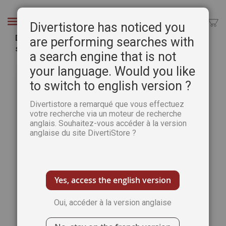
Aller
au
Chercher
Divertistore has noticed you
contenu
Démêle Mots Pause Détente 21 - Avec un cahier
are performing searches with
spécial Evasion au coin du feu
a search engine that is not
Passer
Pass
your language. Would you like
à
au
to switch to english version ?
la
débu
fin
de
Divertistore a remarqué que vous effectuez
de
la
votre recherche via un moteur de recherche
la
Gale
anglais. Souhaitez-vous accéder à la version
galerie
d’im
anglaise du site DivertiStore ?
d’images
Yes, access the english version
Oui, accéder à la version anglaise