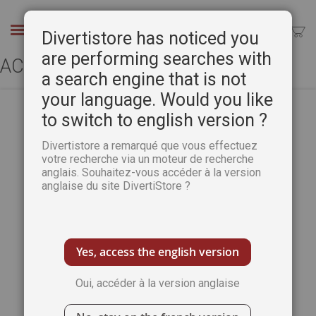
Aller
au
Chercher
Divertistore has noticed you
contenu
are performing searches with
ACCÈS CLIENT
a search engine that is not
your language. Would you like
to switch to english version ?
CLIENTS ENREGISTRÉS
Divertistore a remarqué que vous effectuez
votre recherche via un moteur de recherche
anglais. Souhaitez-vous accéder à la version
Si vous avez un compte, connectez-vous
anglaise du site DivertiStore ?
avec votre adresse e-mail.
Email
Yes, access the english version
Oui, accéder à la version anglaise
Mot de passe