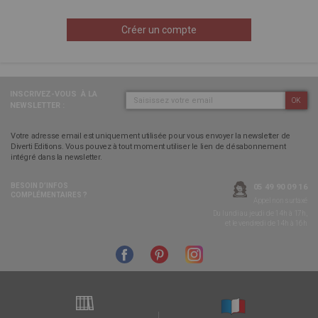
Créer un compte
INSCRIVEZ-VOUS
À LA
OK
NEWSLETTER :
Votre adresse email est uniquement utilisée pour vous envoyer la newsletter de
Diverti Editions. Vous pouvez à tout moment utiliser le lien de désabonnement
intégré dans la newsletter.
BESOIN D’INFOS
05 49 90 09 16
COMPLÉMENTAIRES ?
Appel non surtaxé
Du lundi au jeudi de 14h à 17h,
et le vendredi de 14h à 16h