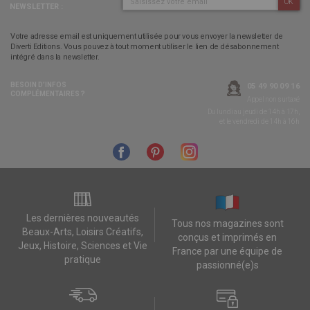
OK
NEWSLETTER :
Votre adresse email est uniquement utilisée pour vous envoyer la newsletter de
Diverti Editions. Vous pouvez à tout moment utiliser le lien de désabonnement
intégré dans la newsletter.
BESOIN D’INFOS
05 49 90 09 16
COMPLÉMENTAIRES ?
Appel non surtaxé
Du lundi au jeudi de 14h à 17h,
et le vendredi de 14h à 16h
Les dernières nouveautés
Tous nos magazines sont
Beaux-Arts, Loisirs Créatifs,
conçus et imprimés en
Jeux, Histoire, Sciences et Vie
France par une équipe de
pratique
passionné(e)s