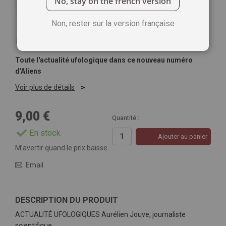
No, stay on the french version
Non, rester sur la version française
Soyez le premier à commenter ce produit
Toute l'actualité ufologique dans ce nouveau numéro
d'Aliens
Voir plus de détails
9,00 €
Quantité :
En stock
Ajouter au panier
M’avertir quand le prix baisse
Email
DESCRIPTION DU PRODUIT
ACTUALITÉ UFOLOGIQUES Aurélien Jouve, journaliste
scientifique