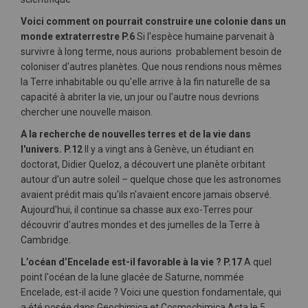
Voici comment on pourrait construire une colonie dans un
monde extraterrestre P.6
Si l'espèce humaine parvenait à
survivre à long terme, nous aurions probablement besoin de
coloniser d'autres planètes. Que nous rendions nous mêmes
la Terre inhabitable ou qu'elle arrive à la fin naturelle de sa
capacité à abriter la vie, un jour ou l'autre nous devrions
chercher une nouvelle maison.
A la recherche de nouvelles terres et de la vie dans
l'univers. P.12
Il y a vingt ans à Genève, un étudiant en
doctorat, Didier Queloz, a découvert une planète orbitant
autour d'un autre soleil – quelque chose que les astronomes
avaient prédit mais qu'ils n'avaient encore jamais observé.
Aujourd'hui, il continue sa chasse aux exo-Terres pour
découvrir d'autres mondes et des jumelles de la Terre à
Cambridge.
L’océan d’Encelade est-il favorable à la vie ? P.17
A quel
point l'océan de la lune glacée de Saturne, nommée
Encelade, est-il acide ? Voici une question fondamentale, qui
a été posée dans Geochimica et Cosmochimica Acta le 5