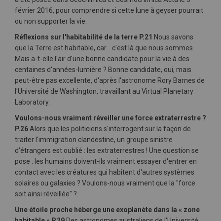
février 2016, pour comprendre si cette lune à geyser pourrait
ou non supporter la vie.
Réflexions sur l'habitabilité de la terre P.21
Nous savons
que la Terre est habitable, car... c'est là que nous sommes.
Mais a-t-elle l'air d'une bonne candidate pour la vie à des
centaines d'années-lumière ? Bonne candidate, oui, mais
peut-être pas excellente, d'après l'astronome Rory Barnes de
l'Université de Washington, travaillant au Virtual Planetary
Laboratory.
Voulons-nous vraiment réveiller une force extraterrestre ?
P.26
Alors que les politiciens s'interrogent sur la façon de
traiter l'immigration clandestine, un groupe sinistre
d'étrangers est oublié : les extraterrestres ! Une question se
pose : les humains doivent-ils vraiment essayer d'entrer en
contact avec les créatures qui habitent d'autres systèmes
solaires ou galaxies ? Voulons-nous vraiment que la "force
soit ainsi réveillée" ?.
Une étoile proche héberge une exoplanète dans la « zone
habitable » P.29
Des astronomes australiens de l'Université