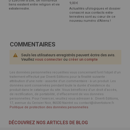
D'Ezechiel à Elie, de nombreux
9,00 €
liens existent entre religion et vie
extraterrestre.
Actualités ufologiques et dossier
consacré aux contacts extra-
terrestres sont au cœur de ce
nouveau numéro d'Aliens !
COMMENTAIRES
Seuls les utilisateurs enregistrés peuvent écrire des avis.
Veuillez
vous connecter
ou
créer un compte
Les données personnelles recueillies vous concernant font l’objet d’un
traitement effectué par Diverti Editions pour la finalité suivante :
attribution d'une note - assortie d'un commentaire - à un produit. Les
données sont conservées pendant toute la durée d'existence du
produit dans le catalogue du site. Vous bénéficiez d’un droit d’accès,
de rectification, de portabilité, d’effacement de vos données
personnelles. Pour l’exercer, veuillez vous adresser à : Diverti Editions,
17, avenue du Cerisier Noir, 86530 Naintré ou contact@divertistore.fr.
Politique de protection des données personnelles
DÉCOUVREZ NOS ARTICLES DE BLOG