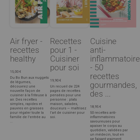
Air fryer -
Recettes
Cuisine
recettes
pour 1 -
anti-
healthy
Cuisiner
inflammatoir
pour soi
- 50
15,00 €
recettes
Du Bo Bun aux nuggets
19,90 €
de légumes,
gourmandes,
découvrez une
Un recueil de 224
nouvelle façon de
pages de recettes
des ...
cuisiner à la friteuse à
pensées pour une
air. Des recettes
personne : plats
simples, rapides et
maison, salades,
18,95 €
pauvres en graisses
douceurs — maîtrisez
pour régaler toute la
l’art de cuisiner pour
50 recettes anti-
famille de l'entrée au
soi.
inflammatoires
...
savoureuses pour
apaiser le corps au
quotidien, validées par
un médecin, tout en
se faisant vraiment