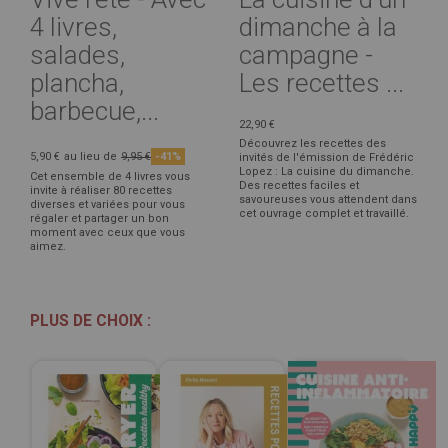
4 livres,
dimanche à la
salades,
campagne -
plancha,
Les recettes ...
barbecue,...
22,90 €
Découvrez les recettes des
5,90 €
au lieu de
9,95 €
-41%
invités de l'émission de Frédéric
Lopez : La cuisine du dimanche.
Cet ensemble de 4 livres vous
Des recettes faciles et
invite à réaliser 80 recettes
savoureuses vous attendent dans
diverses et variées pour vous
cet ouvrage complet et travaillé.
régaler et partager un bon
moment avec ceux que vous
aimez.
PLUS DE CHOIX :