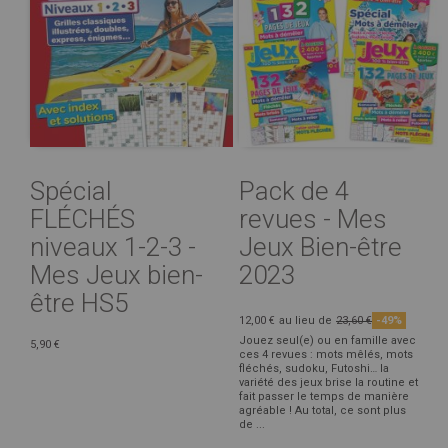
Spécial
Pack de 4
FLÉCHÉS
revues - Mes
niveaux 1-2-3 -
Jeux Bien-être
Mes Jeux bien-
2023
être HS5
12,00 €
au lieu de
23,60 €
-49%
Jouez seul(e) ou en famille avec
5,90 €
ces 4 revues : mots mêlés, mots
fléchés, sudoku, Futoshi… la
variété des jeux brise la routine et
fait passer le temps de manière
agréable ! Au total, ce sont plus
de ...