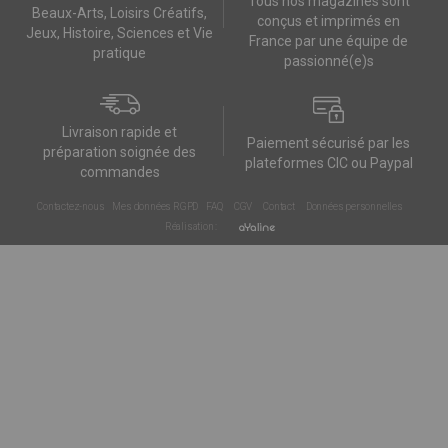
Tous nos magazines sont
Beaux-Arts, Loisirs Créatifs,
conçus et imprimés en
Jeux, Histoire, Sciences et Vie
France par une équipe de
pratique
passionné(e)s
Livraison rapide et
Paiement sécurisé par les
préparation soignée des
plateformes CIC ou Paypal
commandes
Contactez-nous
Mes données RGPD
FAQ
CGV
Contact
Données personnelles
Réalisation :