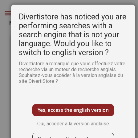
Aller
au
Chercher
Divertistore has noticed you are
contenu
MINI SIMPLISSIME - SALADE XXL
performing searches with a
search engine that is not your
Passer
Pass
à
au
language. Would you like to
la
débu
switch to english version ?
fin
de
de
la
Divertistore a remarqué que vous effectuez votre
la
Gale
recherche via un moteur de recherche anglais.
galerie
d’im
Souhaitez-vous accéder à la version anglaise du
d’images
site DivertiStore ?
Yes, access the english version
Oui, accéder à la version anglaise