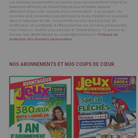
Les données personnelles recueillies vous concernant font l’objet d’un
traitement effectué par Diverti Editions pour la finalité suivante :
attribution d'une note - assortie d'un commentaire - à un produit. Les
données sont conservées pendant toute la durée d'existence du produit
dans le catalogue du site. Vous bénéficiez d’un droit d’accès, de
rectification, de portabilité, d’effacement de vos données personnelles.
Pour l’exercer, veuillez vous adresser à : Diverti Editions, 17, avenue du
Cerisier Noir, 86530 Naintré ou contact@divertistore.fr.
Politique de
protection des données personnelles
NOS ABONNEMENTS ET NOS COUPS DE CŒUR