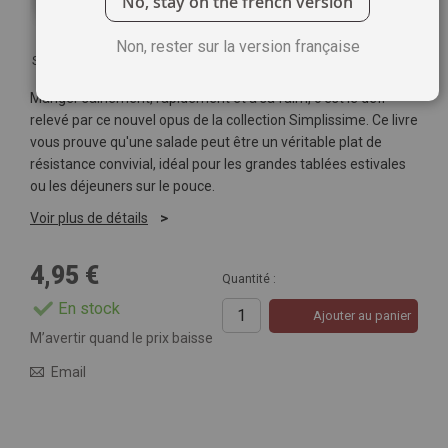
No, stay on the french version
Non, rester sur la version française
Soyez le premier à commenter ce produit
Manger sainement, rapidement et à sa faim, c'est le défi
relevé par ce nouvel opus de la collection Simplissime. Ce livre
vous prouve qu'une salade peut être un véritable plat de
résistance convivial, idéal pour les grandes tablées estivales
ou les déjeuners sur le pouce.
Voir plus de détails
4,95 €
Quantité :
En stock
Ajouter au panier
M’avertir quand le prix baisse
Email