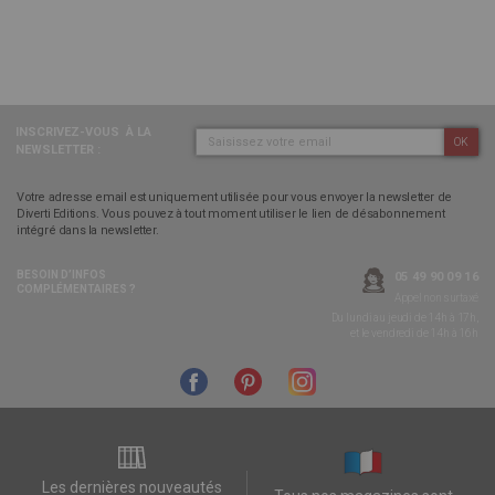
INSCRIVEZ-VOUS
À LA
OK
NEWSLETTER :
Votre adresse email est uniquement utilisée pour vous envoyer la newsletter de
Diverti Editions. Vous pouvez à tout moment utiliser le lien de désabonnement
intégré dans la newsletter.
BESOIN D’INFOS
05 49 90 09 16
COMPLÉMENTAIRES ?
Appel non surtaxé
Du lundi au jeudi de 14h à 17h,
et le vendredi de 14h à 16h
Les dernières nouveautés