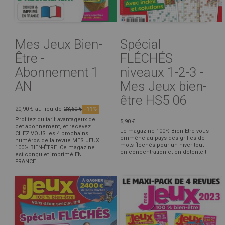
Mes Jeux Bien-
Spécial
Être -
FLÉCHÉS
Abonnement 1
niveaux 1-2-3 -
AN
Mes Jeux bien-
être HS5 06
20,90 €
au lieu de
23,60 €
-11%
Profitez du tarif avantageux de
5,90 €
cet abonnement, et recevez
Le magazine 100% Bien-Etre vous
CHEZ VOUS les 4 prochains
emmène au pays des grilles de
numéros de la revue MES JEUX
mots fléchés pour un hiver tout
100% BIEN-ÊTRE. Ce magazine
en concentration et en détente !
est conçu et imprimé EN
FRANCE.