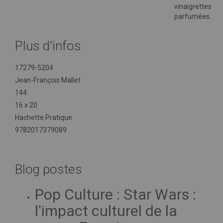
vinaigrettes
parfumées.
Plus d'infos
Plus
17279-5204
d'infos
Jean-François Mallet
144
16 x 20
Hachette Pratique
9782017379089
Blog postes
Pop Culture : Star Wars :
l'impact culturel de la