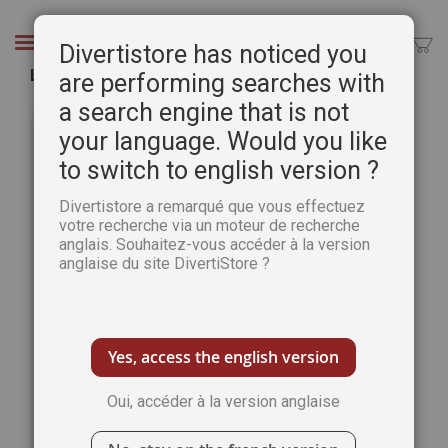
Aller
au
Chercher
Divertistore has noticed you
contenu
Ludo'Scope n°2 : Le mag des jeux de société
are performing searches with
a search engine that is not
Passer
Pass
à
au
your language. Would you like
la
débu
to switch to english version ?
fin
de
de
la
Divertistore a remarqué que vous effectuez
la
Gale
votre recherche via un moteur de recherche
galerie
d’im
anglais. Souhaitez-vous accéder à la version
d’images
anglaise du site DivertiStore ?
Yes, access the english version
Oui, accéder à la version anglaise