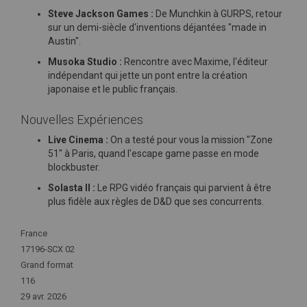
Steve Jackson Games :
De Munchkin à GURPS, retour
sur un demi-siècle d'inventions déjantées "made in
Austin".
Musoka Studio :
Rencontre avec Maxime, l'éditeur
indépendant qui jette un pont entre la création
japonaise et le public français.
Nouvelles Expériences
Live Cinema :
On a testé pour vous la mission "Zone
51" à Paris, quand l'escape game passe en mode
blockbuster.
Solasta II :
Le RPG vidéo français qui parvient à être
plus fidèle aux règles de D&D que ses concurrents.
Plus
France
d'infos
17196-SCX 02
Grand format
116
29 avr. 2026