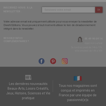
INSCRIVEZ-VOUS
À LA
OK
NEWSLETTER :
Votre adresse email est uniquement utilisée pour vous envoyer la newsletter de
Diverti Editions. Vous pouvez à tout moment utiliser le lien de désabonnement
intégré dans la newsletter.
BESOIN D’INFOS
05 49 90 09 16
COMPLÉMENTAIRES ?
Appel non surtaxé
Du lundi au jeudi de 14h à 17h,
et le vendredi de 14h à 16h
Les dernières nouveautés
Tous nos magazines sont
Beaux-Arts, Loisirs Créatifs,
conçus et imprimés en
Jeux, Histoire, Sciences et Vie
France par une équipe de
pratique
passionné(e)s