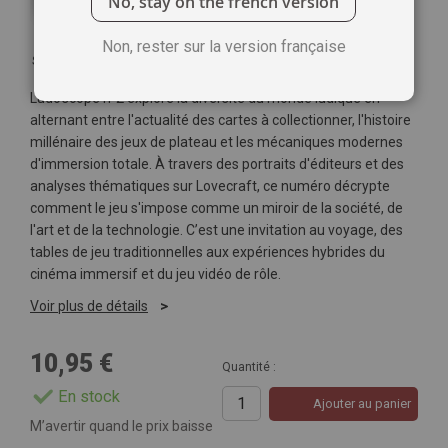
No, stay on the french version
Non, rester sur la version française
Soyez le premier à commenter ce produit
Ludo'scope n°2 explore la diversité du monde ludique en
alternant entre l'actualité des cartes à collectionner, l'histoire
millénaire des jeux de plateau et les mécaniques modernes
d'immersion totale. À travers des portraits d'éditeurs et des
analyses thématiques sur Lovecraft, ce numéro décrypte
comment le jeu s'impose comme un miroir de la société, de
l'art et de la technologie. C’est une invitation au voyage, des
tables de jeu traditionnelles aux expériences hybrides du
cinéma immersif et du jeu vidéo de rôle.
Voir plus de détails
10,95 €
Quantité :
En stock
Ajouter au panier
M’avertir quand le prix baisse