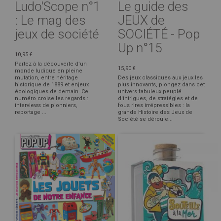
Ludo'Scope n°1
Le guide des
: Le mag des
JEUX de
jeux de société
SOCIÉTÉ - Pop
Up n°15
10,95 €
Partez à la découverte d’un
15,90 €
monde ludique en pleine
mutation, entre héritage
Des jeux classiques aux jeux les
historique de 1889 et enjeux
plus innovants, plongez dans cet
écologiques de demain. Ce
univers fabuleux peuplé
numéro croise les regards :
d'intrigues, de stratégies et de
interviews de pionniers,
fous rires irrépressibles : la
reportage ...
grande Histoire des Jeux de
Société se déroule...