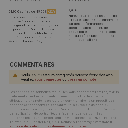
9,90 €
34,90 €
au lieu de
45,00 €
-22%
Entrez sous le chapiteau de Flip
Suivez vos propres plans
Circus et laissez-vous émerveiller
machiavéliques et devenez le
par des performances
plus grand méchant pour gouter
spectaculaires ! Ce jeu de
au pouvoir de l’infini ! Endossez
déduction et de mémoire vous
le rôle de l’un des Méchants
met au défi de rassembler les
emblématiques de l’univers
morceaux d’affiche des ...
Marvel : Thanos, Héla, ...
COMMENTAIRES
Seuls les utilisateurs enregistrés peuvent écrire des avis.
Veuillez
vous connecter
ou
créer un compte
Les données personnelles recueillies vous concernant font l’objet d’un
traitement effectué par Diverti Editions pour la finalité suivante :
attribution d'une note - assortie d'un commentaire - à un produit. Les
données sont conservées pendant toute la durée d'existence du
produit dans le catalogue du site. Vous bénéficiez d’un droit d’accès,
de rectification, de portabilité, d’effacement de vos données
personnelles. Pour l’exercer, veuillez vous adresser à : Diverti Editions,
17, avenue du Cerisier Noir, 86530 Naintré ou contact@divertistore.fr.
Politique de protection des données personnelles