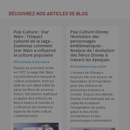
DÉCOUVREZ NOS ARTICLES DE BLOG
Pop Culture : Star
Pop Culture Disney
Wars : l'impact
l'évolution des
culturel de la saga -
personnages
Examinez comment
emblématiques -
Star Wars a influencé
Analyse de l évolution
la culture populaire
des héros Disney à
travers les époques
#
Vie pratique et pop culture
#
Vie pratique et pop culture
Depuis sa première sortie
en 1977, la saga Star Wars
L'univers de Disney a
a profondément marqué la
toujours été une source de
culture populaire, bien au-
fascination et d'inspiration
delà de son statut initial de
pour des millions de
série de films de science-
personnes à travers le
fiction. Cet univers mythique
monde. Depuis ses débuts,
a captivé des millions de
Disney s'est distingué par sa
fans à travers le monde et
capacité à capturer
a influencé de nombreux
l'imagination du public
aspects de notre culture
grâce à des récits
contemporaine
enchanteurs et des
personnages mémorables.