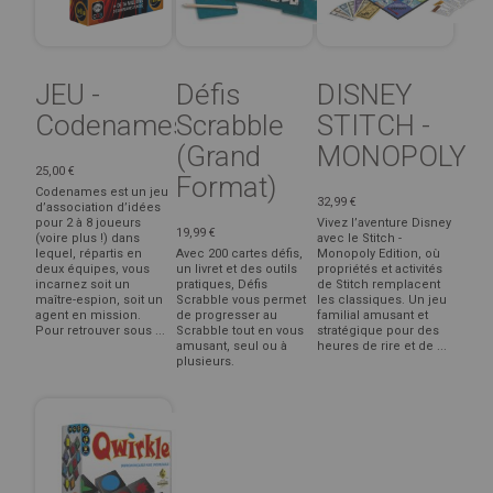
JEU -
Défis
DISNEY
Codenames
Scrabble
STITCH -
(Grand
MONOPOLY
25,00 €
Format)
Codenames est un jeu
32,99 €
d’association d’idées
pour 2 à 8 joueurs
Vivez l’aventure Disney
19,99 €
(voire plus !) dans
avec le Stitch -
lequel, répartis en
Avec 200 cartes défis,
Monopoly Edition, où
deux équipes, vous
un livret et des outils
propriétés et activités
incarnez soit un
pratiques, Défis
de Stitch remplacent
maître-espion, soit un
Scrabble vous permet
les classiques. Un jeu
agent en mission.
de progresser au
familial amusant et
Pour retrouver sous ...
Scrabble tout en vous
stratégique pour des
amusant, seul ou à
heures de rire et de ...
plusieurs.