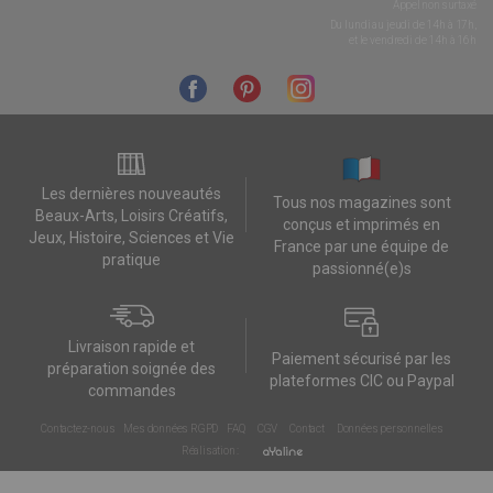
Appel non surtaxé
Du lundi au jeudi de 14h à 17h,
et le vendredi de 14h à 16h
Les dernières nouveautés
Tous nos magazines sont
Beaux-Arts, Loisirs Créatifs,
conçus et imprimés en
Jeux, Histoire, Sciences et Vie
France par une équipe de
pratique
passionné(e)s
Livraison rapide et
Paiement sécurisé par les
préparation soignée des
plateformes CIC ou Paypal
commandes
Contactez-nous
Mes données RGPD
FAQ
CGV
Contact
Données personnelles
Réalisation :