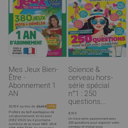
Mes Jeux Bien-
Science &
Être -
cerveau hors-
Abonnement 1
série spécial
AN
n°1 : 250
questions...
20,90 €
au lieu de
23,60 €
-11%
Profitez du tarif avantageux de
8,95 €
cet abonnement, et recevez
Un hors-série passionnant avec
CHEZ VOUS les 4 prochains
250 questions pour explorer votre
numéros de la revue MES JEUX
cerveau et mieux vous