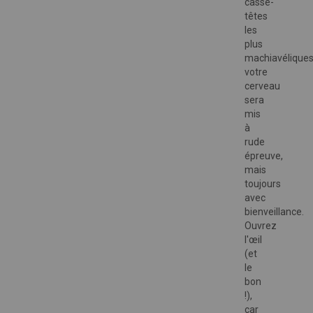
casse-
têtes
les
plus
machiavéliques
votre
cerveau
sera
mis
à
rude
épreuve,
mais
toujours
avec
bienveillance.
Ouvrez
l'œil
(et
le
bon
!),
car