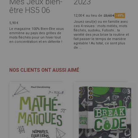
Mes Jeux bien-
2023
être HS5 06
12,00 €
au lieu de
23,60 €
-49%
Jouez seul(e) ou en famille avec
5,90 €
ces 4 revues : mots mêlés, mots
Le magazine 100% Bien-Etre vous
fléchés, sudoku, Futoshi… la
emmène au pays des grilles de
variété des jeux brise la routine et
mots fléchés pour un hiver tout
fait passer le temps de manière
en concentration et en détente !
agréable ! Au total, ce sont plus
de ...
NOS CLIENTS ONT AUSSI AIMÉ