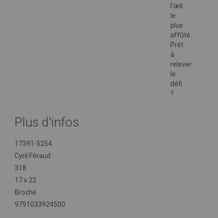
l'œil
le
plus
affûté.
Prêt
à
relever
le
défi
?
Plus d'infos
Plus
17391-5254
d'infos
Cyril Féraud
318
17 x 22
Broché
9791033924500