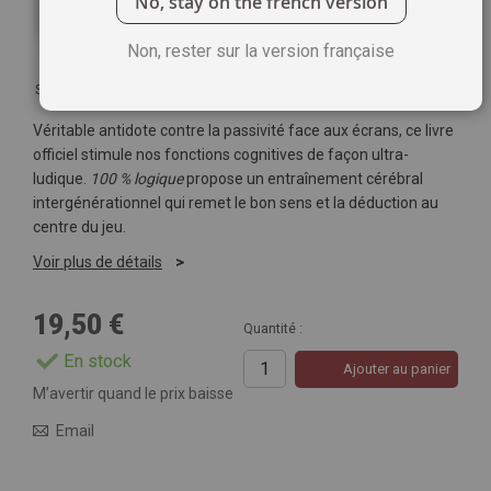
No, stay on the french version
Non, rester sur la version française
Soyez le premier à commenter ce produit
Véritable antidote contre la passivité face aux écrans, ce livre
officiel stimule nos fonctions cognitives de façon ultra-
ludique.
100 % logique
propose un entraînement cérébral
intergénérationnel qui remet le bon sens et la déduction au
centre du jeu.
Voir plus de détails
19,50 €
Quantité :
En stock
Ajouter au panier
M’avertir quand le prix baisse
Email