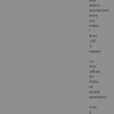
pour
atterrir
directement
entre
vos
mains
!
Avec
100
%
logique
:
Le
livre
officiel
,
fini
d'être
un
simple
spectateur
:
c'est
à