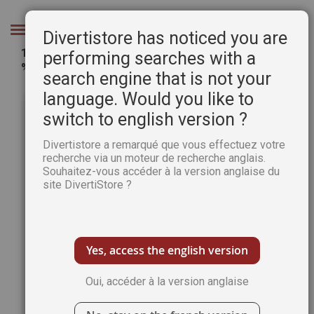
Aller
au
Chercher
Divertistore has noticed you are
contenu
100 % logique - Le livre officiel de l'émission 100
performing searches with a
% logique
search engine that is not your
Passer
Pass
language. Would you like to
à
au
switch to english version ?
la
débu
fin
de
Divertistore a remarqué que vous effectuez votre
de
la
recherche via un moteur de recherche anglais.
la
Gale
Souhaitez-vous accéder à la version anglaise du
galerie
d’im
site DivertiStore ?
d’images
Yes, access the english version
Oui, accéder à la version anglaise