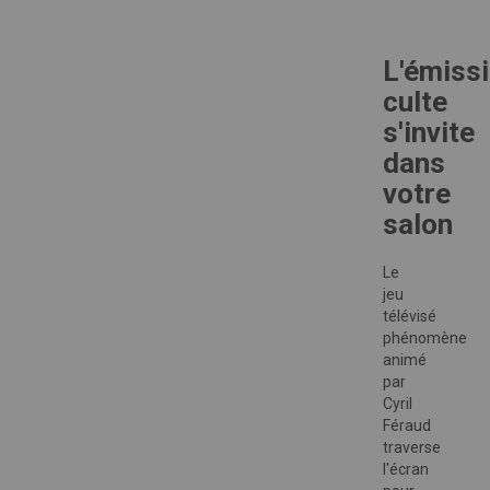
L'émiss
culte
s'invite
dans
votre
salon
Le
jeu
télévisé
phénomène
animé
par
Cyril
Féraud
traverse
l'écran