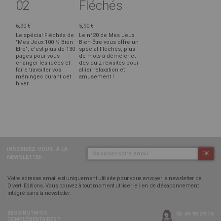
02
Fléchés
6,90 €
5,90 €
Le spécial Fléchés de
Le n°20 de Mes Jeux
"Mes Jeux 100 % Bien
Bien-Être vous offre un
Etre", c'est plus de 130
spécial Fléchés, plus
pages pour vous
de mots à démêler et
changer les idées et
des quiz revisités pour
faire travailler vos
allier relaxation et
méninges durant cet
amusement !
hiver.
INSCRIVEZ-VOUS
À LA
OK
NEWSLETTER :
Votre adresse email est uniquement utilisée pour vous envoyer la newsletter de
Diverti Editions. Vous pouvez à tout moment utiliser le lien de désabonnement
intégré dans la newsletter.
BESOIN D’INFOS
05 49 90 09 16
COMPLÉMENTAIRES ?