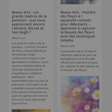
Beaux-arts : Les
Beaux-Arts : Peindre
grands maîtres de la
des fleurs à l
peinture : que nous
aquarelle conseils
apprennent encore
pour débutants -
Léonard, Monet et
Apprenez à capturer
Van Gogh ?
la beauté des fleurs
avec des techniques
#
Beaux-arts
simples
Les grands maîtres de la
#
Beaux-arts
peinture, comme Léonard
de Vinci, Claude Monet et
L'aquarelle est un médium
Vincent van Gogh,
artistique apprécié pour sa
continuent d’inspirer des
transparence et sa fluidité,
générations entières. Leurs
offrant une manière unique
œuvres intemporelles ne
de capturer la délicatesse et
sont pas seulement de
la beauté des fleurs.
magnifiques créations
artistiques : elles
transmettent des leçons de
précision, d’émotion et de
créativité toujours actuelles.
Découvrons ensemble ce
que ces génies de l’art ont
encore à nous apprendre
aujourd’hui.