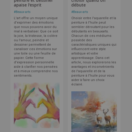
peindre et dessiner
choisir quand on
apaise l'esprit
débute
#
Beaux-arts
#
Beaux-arts
L'art offre un moyen unique
Choisir entre l'aquarelle et la
d'exprimer des émotions
peinture à l'huile peut
que nous pouvons avoir du
sembler déroutant pour les
mal à verbaliser. Que ce soit
débutants en beauxarts.
la joie, la tristesse, la colère
Chacun de ces médiums
ou l'amour, peindre et
possède des
dessiner permettent de
caractéristiques uniques qui
canaliser ces émotions sur
influencent votre style
une toile ou une feuille de
artistique et votre
papier. Cette forme
apprentissage. Dans cet
d'expression personnelle
article, nous explorerons les
aide à clarifier nos pensées
avantages et inconvénients
et à mieux comprendre nos
de l'aquarelle et de la
sentiments.
peinture à l'huile pour vous
aider à faire un choix
éclairé.