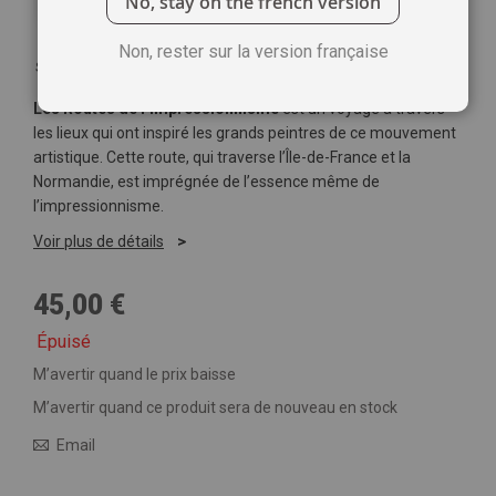
No, stay on the french version
Non, rester sur la version française
Soyez le premier à commenter ce produit
Les Routes de l’Impressionnisme
est un voyage à travers
les lieux qui ont inspiré les grands peintres de ce mouvement
artistique. Cette route, qui traverse l’Île-de-France et la
Normandie, est imprégnée de l’essence même de
l’impressionnisme.
Voir plus de détails
45,00 €
Épuisé
M’avertir quand le prix baisse
M’avertir quand ce produit sera de nouveau en stock
Email