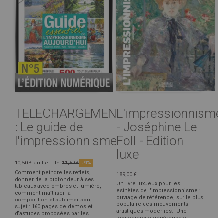
TELECHARGEMENT
L'impressionnism
: Le guide de
- Joséphine Le
l'impressionnisme
Foll - Edition
luxe
10,50 €
au lieu de
11,50 €
-9%
Comment peindre les reflets,
189,00 €
donner de la profondeur à ses
Un livre luxueux pour les
tableaux avec ombres et lumière,
esthètes de l'impressionnisme :
comment maîtriser la
ouvrage de référence, sur le plus
composition et sublimer son
populaire des mouvements
sujet : 160 pages de démos et
artistiques modernes.- Une
d’astuces proposées par les ...
iconographie généreuse et