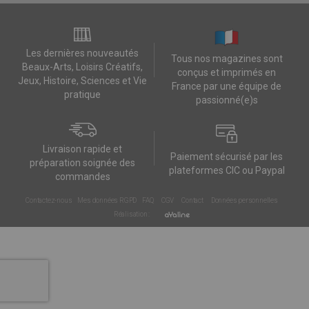
Les dernières nouveautés
Tous nos magazines sont
Beaux-Arts, Loisirs Créatifs,
conçus et imprimés en
Jeux, Histoire, Sciences et Vie
France par une équipe de
pratique
passionné(e)s
Livraison rapide et
Paiement sécurisé par les
préparation soignée des
plateformes CIC ou Paypal
commandes
Contactez-nous
Mes données RGPD
FAQ
CGV
Contact
Données personnelles
Réalisation :