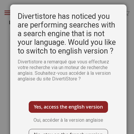
Aller
au
Chercher
Divertistore has noticed you
contenu
Les routes des Impressionnismes en Europe
are performing searches with
a search engine that is not
Passer
Pass
à
au
your language. Would you like
la
débu
to switch to english version ?
fin
de
de
la
Divertistore a remarqué que vous effectuez
la
Gale
votre recherche via un moteur de recherche
galerie
d’im
anglais. Souhaitez-vous accéder à la version
d’images
anglaise du site DivertiStore ?
Yes, access the english version
Oui, accéder à la version anglaise