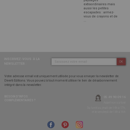
paysages
extraordinaires mais
aussi les petites
escapades : armez-
vous de crayons et de
...
INSCRIVEZ-VOUS
À LA
OK
NEWSLETTER :
Votre adresse email est uniquement utilisée pour vous envoyer la newsletter de
Diverti Editions. Vous pouvez à tout moment utiliser le lien de désabonnement
intégré dans la newsletter.
BESOIN D’INFOS
05 49 90 09 16
COMPLÉMENTAIRES ?
Appel non surtaxé
Du lundi au jeudi de 14h à 17h,
et le vendredi de 14h à 16h