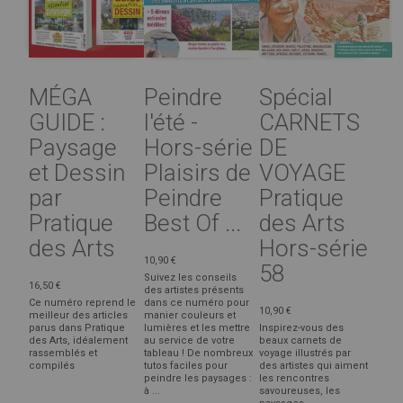
MÉGA
Peindre
Spécial
GUIDE :
l'été -
CARNETS
Paysage
Hors-série
DE
et Dessin
Plaisirs de
VOYAGE
par
Peindre
Pratique
Pratique
Best Of ...
des Arts
des Arts
Hors-série
10,90 €
58
Suivez les conseils
16,50 €
des artistes présents
Ce numéro reprend le
dans ce numéro pour
10,90 €
meilleur des articles
manier couleurs et
parus dans Pratique
lumières et les mettre
Inspirez-vous des
des Arts, idéalement
au service de votre
beaux carnets de
rassemblés et
tableau ! De nombreux
voyage illustrés par
compilés
tutos faciles pour
des artistes qui aiment
peindre les paysages :
les rencontres
à ...
savoureuses, les