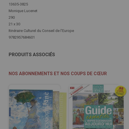
Plus
13635-3825
d'infos
Monique Lucenet
290
21 x 30
Itinéraire Culturel du Conseil de l'Europe
9782957684601
PRODUITS ASSOCIÉS
NOS ABONNEMENTS ET NOS COUPS DE CŒUR