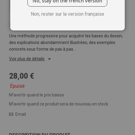
No, stay on the french version
Non, rester sur la version française
Soyez le premier à commenter ce produit
Une méthode progressive pour acquérir les bases du dessin,
des explications abondamment illustrées, des exemples
concrets sous forme de pas à pas…
Voir plus de détails
28,00 €
Épuisé
M’avertir quand le prix baisse
M’avertir quand ce produit sera de nouveau en stock
Email