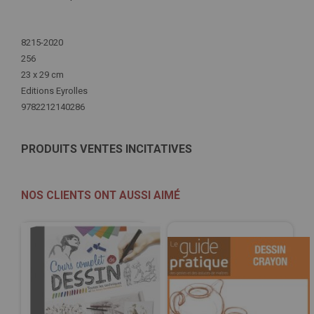
Plus
d'infos
8215-2020
256
23 x 29 cm
Editions Eyrolles
9782212140286
PRODUITS VENTES INCITATIVES
NOS CLIENTS ONT AUSSI AIMÉ