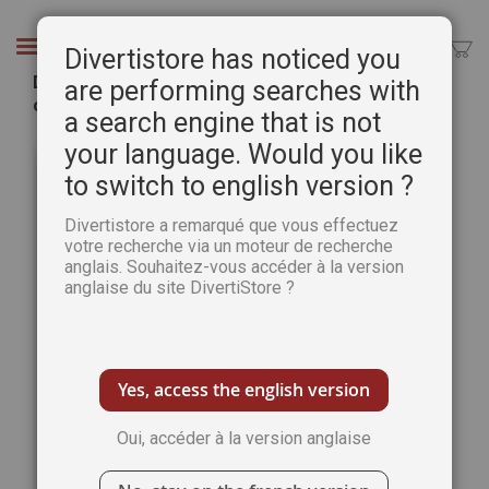
Aller
au
Chercher
Divertistore has noticed you
contenu
Dessin, cours pratique - Crayon, fusain, sanguine,
are performing searches with
couleur, pastel, encre, plume
a search engine that is not
Passer
Pass
your language. Would you like
à
au
to switch to english version ?
la
débu
fin
de
Divertistore a remarqué que vous effectuez
de
la
votre recherche via un moteur de recherche
la
Gale
anglais. Souhaitez-vous accéder à la version
galerie
d’im
anglaise du site DivertiStore ?
d’images
Yes, access the english version
Oui, accéder à la version anglaise