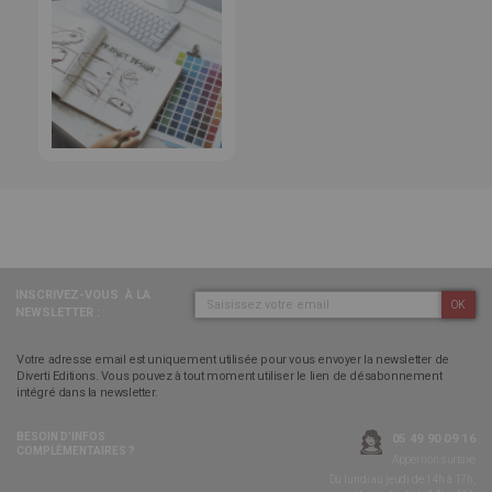
INSCRIVEZ-VOUS
À LA
OK
NEWSLETTER :
Votre adresse email est uniquement utilisée pour vous envoyer la newsletter de
Diverti Editions. Vous pouvez à tout moment utiliser le lien de désabonnement
intégré dans la newsletter.
BESOIN D’INFOS
05 49 90 09 16
COMPLÉMENTAIRES ?
Appel non surtaxé
Du lundi au jeudi de 14h à 17h,