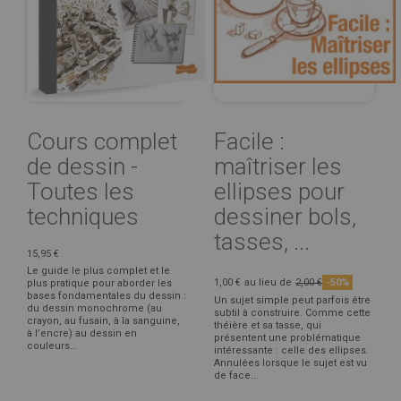
Cours complet
Facile :
de dessin -
maîtriser les
Toutes les
ellipses pour
techniques
dessiner bols,
tasses, ...
15,95 €
Le guide le plus complet et le
1,00 €
au lieu de
2,00 €
-50%
plus pratique pour aborder les
bases fondamentales du dessin :
Un sujet simple peut parfois être
du dessin monochrome (au
subtil à construire. Comme cette
crayon, au fusain, à la sanguine,
théière et sa tasse, qui
à l’encre) au dessin en
présentent une problématique
couleurs…
intéressante : celle des ellipses.
Annulées lorsque le sujet est vu
de face...