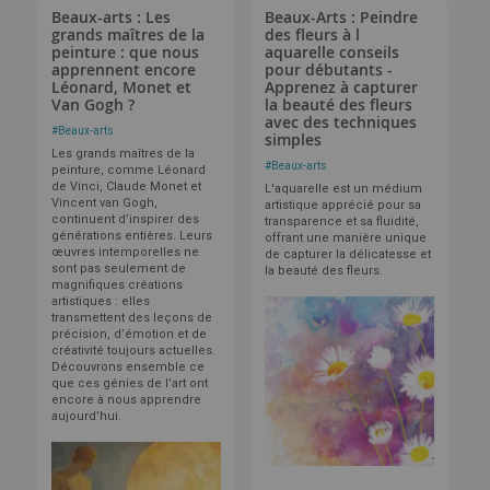
Beaux-arts : Les
Beaux-Arts : Peindre
grands maîtres de la
des fleurs à l
peinture : que nous
aquarelle conseils
apprennent encore
pour débutants -
Léonard, Monet et
Apprenez à capturer
Van Gogh ?
la beauté des fleurs
avec des techniques
#
Beaux-arts
simples
Les grands maîtres de la
#
Beaux-arts
peinture, comme Léonard
de Vinci, Claude Monet et
L'aquarelle est un médium
Vincent van Gogh,
artistique apprécié pour sa
continuent d’inspirer des
transparence et sa fluidité,
générations entières. Leurs
offrant une manière unique
œuvres intemporelles ne
de capturer la délicatesse et
sont pas seulement de
la beauté des fleurs.
magnifiques créations
artistiques : elles
transmettent des leçons de
précision, d’émotion et de
créativité toujours actuelles.
Découvrons ensemble ce
que ces génies de l’art ont
encore à nous apprendre
aujourd’hui.