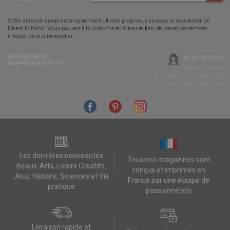
Votre adresse email est uniquement utilisée pour vous envoyer la newsletter de
Diverti Editions. Vous pouvez à tout moment utiliser le lien de désabonnement
intégré dans la newsletter.
BESOIN D’INFOS
05 49 90 09 16
COMPLÉMENTAIRES ?
Appel non surtaxé
Du lundi au jeudi de 14h à 17h,
et le vendredi de 14h à 16h
Les dernières nouveautés
Tous nos magazines sont
Beaux-Arts, Loisirs Créatifs,
conçus et imprimés en
Jeux, Histoire, Sciences et Vie
France par une équipe de
pratique
passionné(e)s
Livraison rapide et