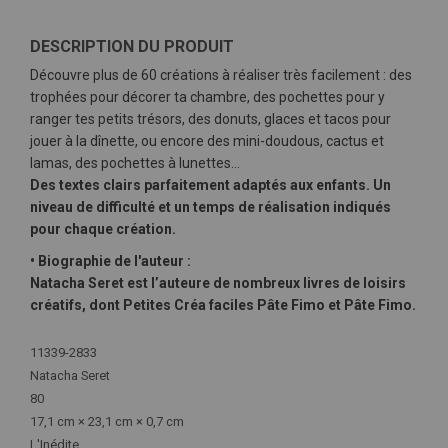
DESCRIPTION DU PRODUIT
Découvre plus de 60 créations à réaliser très facilement : des
trophées pour décorer ta chambre, des pochettes pour y
ranger tes petits trésors, des donuts, glaces et tacos pour
jouer à la dînette, ou encore des mini-doudous, cactus et
lamas, des pochettes à lunettes...
Des textes clairs parfaitement adaptés aux enfants. Un
niveau de difficulté et un temps de réalisation indiqués
pour chaque création.
• Biographie de l'auteur :
Natacha Seret est l’auteure de nombreux livres de loisirs
créatifs, dont Petites Créa faciles Pâte Fimo et Pâte Fimo.
Plus
11339-2833
d'infos
Natacha Seret
80
17,1 cm × 23,1 cm × 0,7 cm
L'Inédite