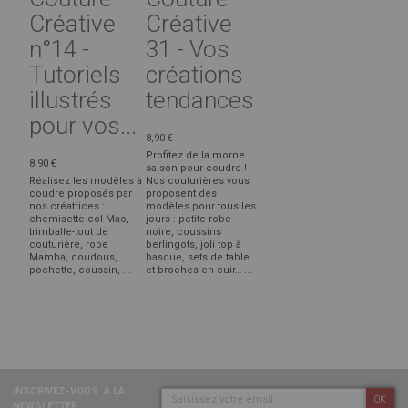
Créative
Créative
n°14 -
31 - Vos
Tutoriels
créations
illustrés
tendances
pour vos...
8,90 €
Profitez de la morne
8,90 €
saison pour coudre !
Réalisez les modèles à
Nos couturières vous
coudre proposés par
proposent des
nos créatrices :
modèles pour tous les
chemisette col Mao,
jours : petite robe
trimballe-tout de
noire, coussins
couturière, robe
berlingots, joli top à
Mamba, doudous,
basque, sets de table
pochette, coussin, ...
et broches en cuir… ...
INSCRIVEZ-VOUS
À LA
OK
NEWSLETTER :