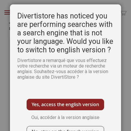
Aller
au
Chercher
Divertistore has noticed you
contenu
Je sais coudre ! 60 modèles originaux pour faire
are performing searches with
ses premiers pas en couture - Natacha Seret
a search engine that is not
Passer
Pass
your language. Would you like
à
au
to switch to english version ?
la
débu
fin
de
Divertistore a remarqué que vous effectuez
de
la
votre recherche via un moteur de recherche
la
Gale
anglais. Souhaitez-vous accéder à la version
galerie
d’im
anglaise du site DivertiStore ?
d’images
Yes, access the english version
Oui, accéder à la version anglaise