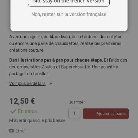
No, stay on the french version
Non, rester sur la version française
Soyez le premier à commenter ce produit
Avec une aiguille, du fil, du tissu, de la feutrine, du molleton,
ou encore une paire de chaussettes, réalise tes premières
créations couture.
Des illustrations pas à pas pour chaque étape.
Et l'aide des
deux mascottes Zoulou et Superchouette. Une activité à
partager en famille !
Voir plus de détails
12,50 €
Quantité :
En stock
Ajouter au panier
M’avertir quand le prix baisse
Email