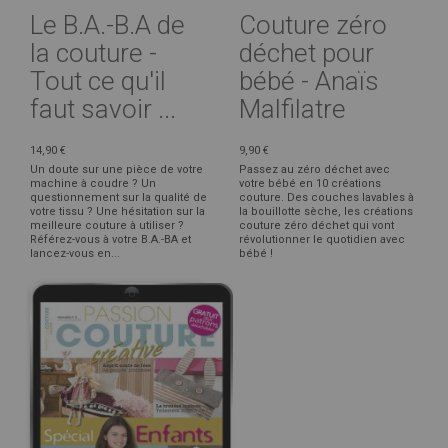
Le B.A.-B.A de
Couture zéro
la couture -
déchet pour
Tout ce qu'il
bébé - Anaïs
faut savoir ...
Malfilatre
14,90 €
9,90 €
Un doute sur une pièce de votre
Passez au zéro déchet avec
machine à coudre ? Un
votre bébé en 10 créations
questionnement sur la qualité de
couture. Des couches lavables à
votre tissu ? Une hésitation sur la
la bouillotte sèche, les créations
meilleure couture à utiliser ?
couture zéro déchet qui vont
Référez-vous à votre B.A.-BA et
révolutionner le quotidien avec
lancez-vous en...
bébé !