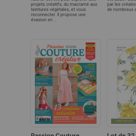
projets créatifs, du macramé aux
par les créatio
teintures végétales, et vous
de nombreux a
reconnecter. Il propose une
évasion en ...
Passion Couture
Lot de 32