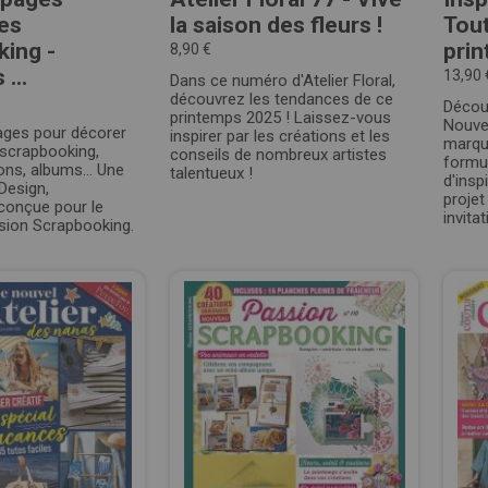
tes
la saison des fleurs !
Tout
ing -
prin
8,90 €
...
13,90 
Dans ce numéro d'Atelier Floral,
découvrez les tendances de ce
Décou
printemps 2025 ! Laissez-vous
Nouvel
pages pour décorer
inspirer par les créations et les
marque
 scrapbooking,
conseils de nombreux artistes
formul
tions, albums… Une
talentueux !
d'insp
 Design,
proje
conçue pour le
invitat
ion Scrapbooking.