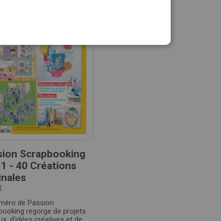
sion Scrapbooking
1 - 40 Créations
inales
€
méro de Passion
booking regorge de projets
ux, d’idées créatives et de