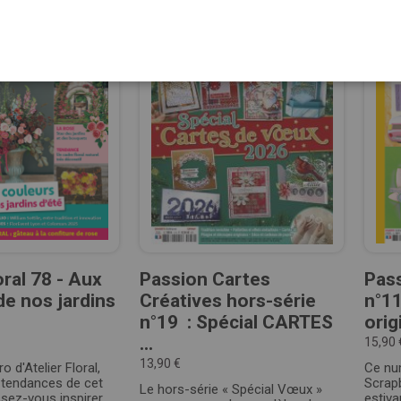
oral 78 - Aux
Passion Cartes
Pas
de nos jardins
Créatives hors-série
n°11
n°19 : Spécial CARTES
orig
...
15,90 
13,90 €
 d'Atelier Floral,
Ce nu
 tendances de cet
Scrap
Le hors-série « Spécial Vœux »
ssez-vous inspirer
estiva