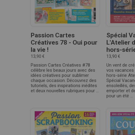
Passion Cartes
Spécial V
Créatives 78 - Oui pour
L'Atelier
la vie !
hors-séri
13,90 €
13,90 €
Passion Cartes Créatives #78
Un vent de créa
célèbre les beaux jours avec des
vos vacances 
idées créatives pour sublimer
hors-série Ate
chaque occasion. Découvrez des
Spécial Vacan
tutoriels, des inspirations inédites
ensoleillés, de
et deux nouvelles rubriques pour ...
emporter et de
pour un été ...