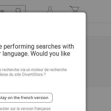
Chercher
Mon Compte
Mon panier
ETRE
PROMOTIONS
ABONNEMENTS
re performing searches with
r language. Would you like
e recherche via un moteur de recherche
aise du site DivertiStore ?
stay on the french version
rester sur la version française