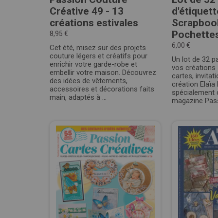
Créative 49 - 13
d'étiquet
créations estivales
Scrapbook
Pochettes 
8,95 €
6,00 €
Cet été, misez sur des projets
couture légers et créatifs pour
Un lot de 32 
enrichir votre garde-robe et
vos créations
embellir votre maison. Découvrez
cartes, invita
des idées de vêtements,
création Elaïa
accessoires et décorations faits
spécialement 
main, adaptés à ...
magazine Pass