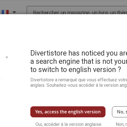
Chercher
X
HISTOIRE
SCIENCES
POP CULTURE ET BIEN-
nes
Divertistore has noticed you a
a search engine that is not you
AZINES
to switch to english version ?
Divertistore a remarqué que vous effectuez votr
anglais. Souhaitez-vous accéder à la version angl
Yes, access the english version
No, 
Oui, accéder à la version anglaise
Non, 