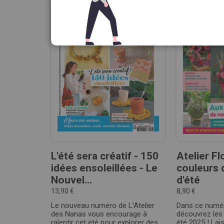
L'été sera créatif - 150
Atelier Fl
idées ensoleillées - Le
couleurs 
Nouvel...
d'été
13,90 €
8,90 €
Le nouveau numéro de L'Atelier
Dans ce numéro
des Nanas vous encourage à
découvrez les
ralentir cet été pour explorer des
été 2025 ! Lai