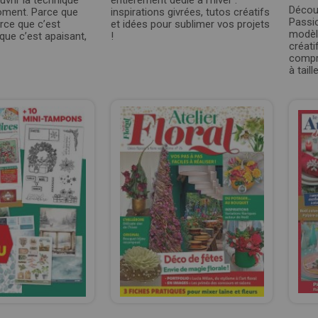
uvrir la technique
entièrement dédié à l'hiver :
Décou
oment. Parce que
inspirations givrées, tutos créatifs
Passio
arce que c’est
et idées pour sublimer vos projets
modèle
 que c’est apaisant,
!
créati
compr
à taill