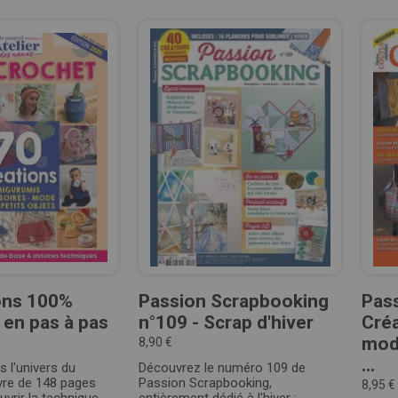
ons 100%
Passion Scrapbooking
Pas
en pas à pas
n°109 - Scrap d'hiver
Créa
modè
8,90 €
...
 l'univers du
Découvrez le numéro 109 de
ivre de 148 pages
Passion Scrapbooking,
8,95 €