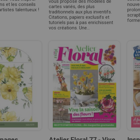
vous propose des modèles de
ns et les conseils
nouvea
cartes variés, des plus
rtistes talentueux !
prolon
traditionnels aux plus inventifs.
scrap
Citations, papiers exclusifs et
formes
tutoriels pas à pas enrichissent
vos créations. Une...
 pages
Atelier Floral 77 - Vive
Insp