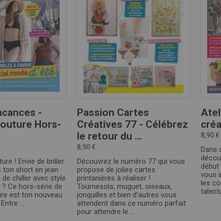
acances -
Passion Cartes
Atel
outure Hors-
Créatives 77 - Célébrez
créa
le retour du ...
8,90 €
8,90 €
Dans c
décou
ure ! Envie de briller
Découvrez le numéro 77 qui vous
début 
c ton short en jean
propose de jolies cartes
vous i
de chiller avec style
printanières à réaliser !
les co
 ? Ce hors-série de
Tournesols, muguet, oiseaux,
talent
re est ton nouveau
jonquilles et bien d'autres vous
Entre ...
attendent dans ce numéro parfait
pour attendre le ...