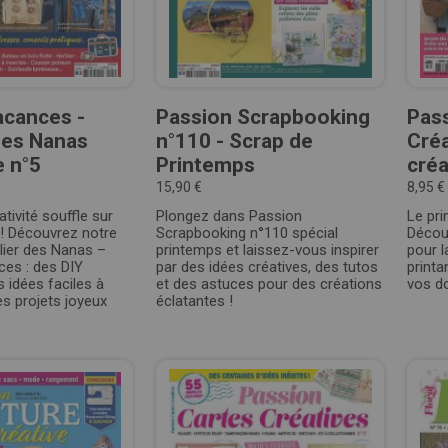
acances -
Passion Scrapbooking
Pas
 des Nanas
n°110 - Scrap de
Créa
e n°5
Printemps
créa
15,90 €
8,95 €
tivité souffle sur
Plongez dans Passion
Le pri
! Découvrez notre
Scrapbooking n°110 spécial
Décou
lier des Nanas –
printemps et laissez-vous inspirer
pour l
ces : des DIY
par des idées créatives, des tutos
printa
s idées faciles à
et des astuces pour des créations
vos d
s projets joyeux
éclatantes !