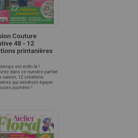
sion Couture
tive 48 - 12
tions printanières
ntemps est enfin là !
vrez dans ce numéro parfait
a saison, 12 créations
nières qui viendront égayer
ouces journées !