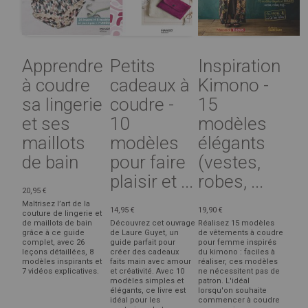
Apprendre
Petits
Inspiration
à coudre
cadeaux à
Kimono -
sa lingerie
coudre -
15
et ses
10
modèles
maillots
modèles
élégants
de bain
pour faire
(vestes,
plaisir et ...
robes, ...
20,95 €
Maîtrisez l’art de la
14,95 €
19,90 €
couture de lingerie et
de maillots de bain
Découvrez cet ouvrage
Réalisez 15 modèles
grâce à ce guide
de Laure Guyet, un
de vêtements à coudre
complet, avec 26
guide parfait pour
pour femme inspirés
leçons détaillées, 8
créer des cadeaux
du kimono : faciles à
modèles inspirants et
faits main avec amour
réaliser, ces modèles
7 vidéos explicatives.
et créativité. Avec 10
ne nécessitent pas de
modèles simples et
patron. L'idéal
élégants, ce livre est
lorsqu'on souhaite
idéal pour les
commencer à coudre