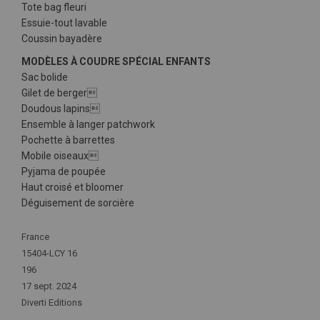
Tote bag fleuri
Essuie-tout lavable
Coussin bayadère
MODÈLES À COUDRE SPÉCIAL ENFANTS
Sac bolide
Gilet de berger
Doudous lapins
Ensemble à langer patchwork
Pochette à barrettes
Mobile oiseaux
Pyjama de poupée
Haut croisé et bloomer
Déguisement de sorcière
Plus
France
d'infos
15404-LCY 16
196
17 sept. 2024
Diverti Editions