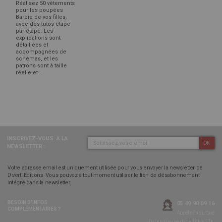
Réalisez 50 vêtements
pour les poupées
Barbie de vos filles,
avec des tutos étape
par étape. Les
explications sont
détaillées et
accompagnées de
schémas, et les
patrons sont à taille
réelle et ...
INSCRIVEZ-VOUS
À LA
OK
NEWSLETTER :
Votre adresse email est uniquement utilisée pour vous envoyer la newsletter de
Diverti Editions. Vous pouvez à tout moment utiliser le lien de désabonnement
intégré dans la newsletter.
BESOIN D’INFOS
05 49 90 09 16
COMPLÉMENTAIRES ?
Appel non surtaxé
Du lundi au jeudi de 14h à 17h,