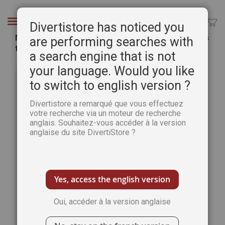
Aller
au
Chercher
Divertistore has noticed you
contenu
Mon guide essentiel de la COUTURE - 60 modèles
are performing searches with
tous niveaux à réaliser
a search engine that is not
Passer
Pass
your language. Would you like
à
au
to switch to english version ?
la
débu
fin
de
Divertistore a remarqué que vous effectuez
de
la
votre recherche via un moteur de recherche
la
Gale
anglais. Souhaitez-vous accéder à la version
galerie
d’im
anglaise du site DivertiStore ?
d’images
Yes, access the english version
Oui, accéder à la version anglaise