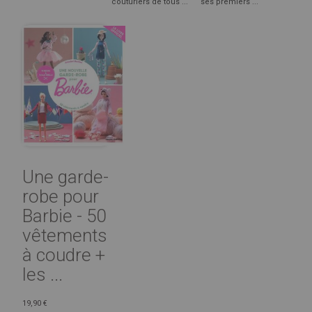
couturiers de tous ...
ses premiers ...
Une garde-
robe pour
Barbie - 50
vêtements
à coudre +
les ...
19,90 €