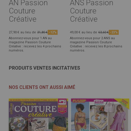
AN Passion
ANS Passion
Couture
Couture
Créative
Créative
27,90 €
au lieu de
31,80 €
-12%
49,00 €
au lieu de
63,60 €
-23%
Abonnez-vous pour 1 AN au
Abonnez-vous pour 2 ANS au
magazine Passion Couture
magazine Passion Couture
Créative : recevez les 4 prochains
Créative : recevez les 8 prochains
numéros.
numéros.
PRODUITS VENTES INCITATIVES
NOS CLIENTS ONT AUSSI AIMÉ