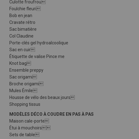
Culotte froufrou
Foulchie fleuri
Bob en jean
Cravate rétro
Sac bimatière
Col Claudine
Porte-clés gel hydroalcoolique
Sac en cuir
Étiquette de valise Pince me
Knot bag
Ensemble preppy
Sac origami
Broche origami
Mules Émile
Housse de vélo des beaux jours
Shopping tissus
MODÈLES DÉCO À COUDRE EN PAS À PAS
Maison cale-porte
Étui à mouchoirs
Sets de table