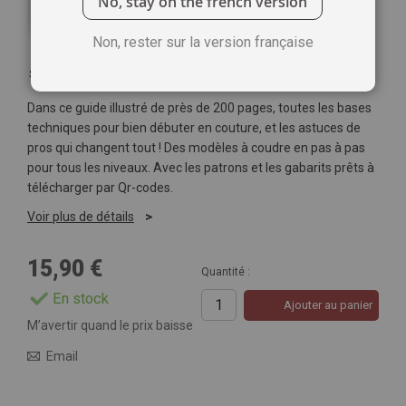
No, stay on the french version
Non, rester sur la version française
Soyez le premier à commenter ce produit
Dans ce guide illustré de près de 200 pages, toutes les bases
techniques pour bien débuter en couture, et les astuces de
pros qui changent tout ! Des modèles à coudre en pas à pas
pour tous les niveaux. Avec les patrons et les gabarits prêts à
télécharger par Qr-codes.
Voir plus de détails
15,90 €
Quantité :
En stock
Ajouter au panier
M’avertir quand le prix baisse
Email