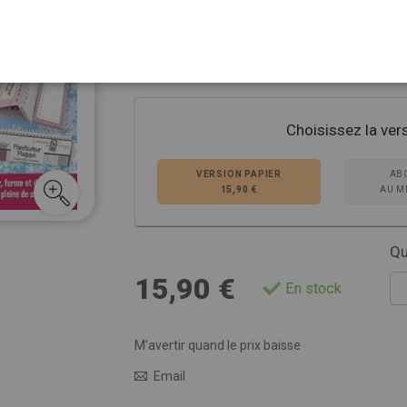
Margrit Ascher
et
Geneviève Bizault
, y
planches de papiers et d’étiquettes perm
albums.
Voir plus de détails
Choisissez la ver
VERSION PAPIER
AB
15,90 €
AU M
Qu
15,90 €
En stock
M’avertir quand le prix baisse
Email