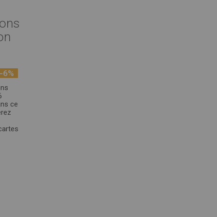
pons
on
-6%
ons
6
ans ce
erez
cartes