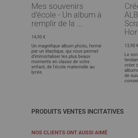
Mes souvenirs
Cré
d'école - Un album à
AL
remplir de la ...
Scr
Hor
14,95 €
Un magnifique album photo, fermé
13,90 
par un élastique, qui vous permet
Le scr
d'immortaliser les plus beaux
tendan
moments en classe de votre
créer 
enfant, de l'école maternelle au
albums
lycée.
de sui
consei
PRODUITS VENTES INCITATIVES
NOS CLIENTS ONT AUSSI AIMÉ