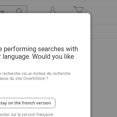
Chercher
Mon Compte
Mon panier
ETRE
PROMOTIONS
ABONNEMENTS
re performing searches with
r language. Would you like
éations inédites - Hors-série
e recherche via un moteur de recherche
aise du site DivertiStore ?
 »
célèbre la créativité hivernale à travers une
.
 leurs formes : livrets, boîtes, planificateurs ou
stay on the french version
 d’inspiration américaine ou européenne, est
cile. Le magazine propose aussi des pistes pour
rester sur la version française
e bien-être et d’organisation. Deux créatrices,