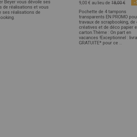
er Beyer vous dévoile ses
-
9,00 €
au lieu de
18,00 €
s de réalisations et vous
Pochette de 4 tampons
 ses réalisations de
transparents EN PROMO pou
ooking.
travaux de scrapbooking, de 
créatives et de déco papier e
carton.Thème : On part en
vacances !Exceptionnel : livr
GRATUITE* pour ce ...