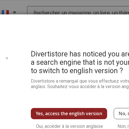
Chercher
X
HISTOIRE
SCIENCES
POP CULTURE ET BIEN-
- Hors-série d'hiver
Divertistore has noticed you a
a search engine that is not you
to switch to english version ?
Spécial MINI-ALBUMS 15 cr
d'hiver
Divertistore a remarqué que vous effectuez votr
anglais. Souhaitez-vous accéder à la version angl
Soyez le premier à commenter ce produit
Ce hors-série n°26
« Mini-albums d’hiver
multitude de modèles et d’idées originales
Les mini-albums y sont explorés sous toutes
Yes, access the english version
No, 
écrins décoratifs. Chaque projet, qu’il soit
expliqué pas à pas pour une réalisation fa
Oui, accéder à la version anglaise
Non, 
utiliser les carnets créatifs comme outils d