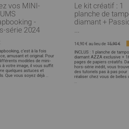
ez vos MINI-
Le kit créatif : 1
BUMS
planche de tam
apbooking -
diamant + Passi
s-série 2024
...
€
14,90 €
au lieu de
15,90 €
apbooking, c’est à la fois
INCLUS : 1 planche de tamp
ce, amusant et original. Pour
diamant AZZA exclusive + 1
différents modèles de mini-
pages de papiers créatifs. D
 à votre image, il vous suffit
hors-série inédit, vous trouv
vre quelques astuces et
des tutoriels pas à pas pour
ls. Que vous soyez déjà ...
réaliser chez vous de belles 
...