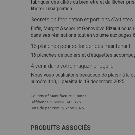
fabriquer des alliés du bien-être et du lâcher-pri
libérer l’imagination.
Secrets de fabrication et portraits d’artistes
Enfin, Margrit Ascher et Geneviève Bizault nous r
dans ses réalisations tout en volume aux pages 62 
16 planches pour se lancer dès maintenant
16 planches de papiers et d’étiquettes accompag
À venir dans votre magazine régulier
Nous vous souhaitons beaucoup de plaisir à la co
numéro 113, il paraîtra le 18 décembre 2025.
Plus
Country of Manufacture
France
d'infos
Référence
16665-LC4 HS 26
Date de parution
26 nov. 2025
PRODUITS ASSOCIÉS