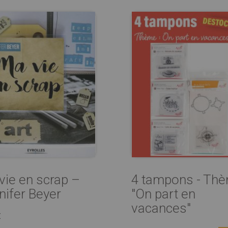
vie en scrap –
4 tampons - Th
nifer Beyer
"On part en
vacances"
€