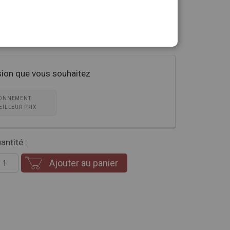
 partagent leurs secrets et savoir-faire. Enfin, 16
ettent de créer immédiatement vos propres
sion que vous souhaitez
ONNEMENT
EILLEUR PRIX
antité :
Ajouter au panier