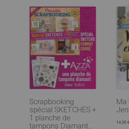
Scrapbooking
Ma 
spécial SKETCHES +
Jen
1 planche de
14,90 
tampons Diamant...