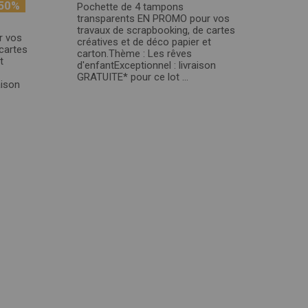
50%
Pochette de 4 tampons
transparents EN PROMO pour vos
travaux de scrapbooking, de cartes
r vos
créatives et de déco papier et
cartes
carton.Thème : Les rêves
t
d'enfantExceptionnel : livraison
GRATUITE* pour ce lot ...
aison