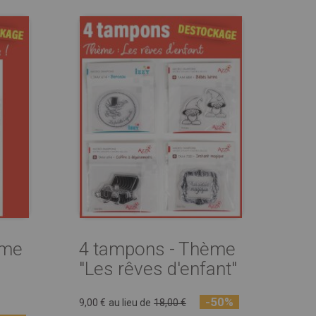
ème
4 tampons - Thème
"Les rêves d'enfant"
-50%
9,00 €
au lieu de
18,00 €