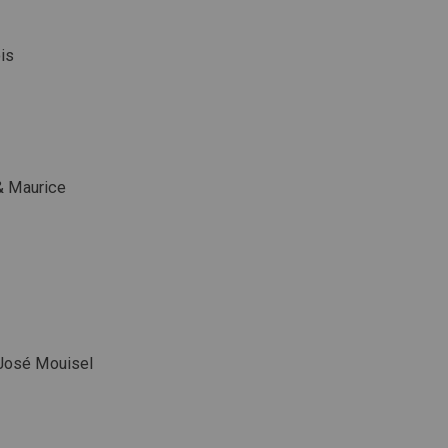
is
 & Maurice
 José Mouisel