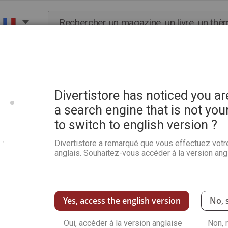
Chercher
X
HISTOIRE
SCIENCES
POP CULTURE ET BIEN-
Divertistore has noticed you a
a search engine that is not you
to switch to english version ?
70 créations 100% CROCHE
Divertistore a remarqué que vous effectuez votr
Soyez le premier à commenter ce produit
anglais. Souhaitez-vous accéder à la version angl
Bienvenue dans l'univers du crochet ! Ce livre
créative du moment. Parce que c’est facile, pa
parce que c’est moderne… et parce que crochet
modèles pas à pas, créez votre déco et vos pe
Yes, access the english version
No, 
Voir plus de détails
Oui, accéder à la version anglaise
Non, 