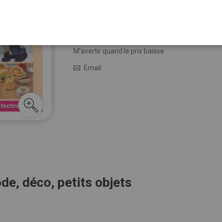
Qu
12,90 €
En stock
M’avertir quand le prix baisse
Email
e, déco, petits objets