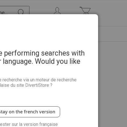
Chercher
Mon Compte
Mon panier
ETRE
PROMOTIONS
ABONNEMENTS
re performing searches with
r language. Would you like
T en pas à pas
e recherche via un moteur de recherche
aise du site DivertiStore ?
 de 148 pages vous fait découvrir la technique
rce que c’est ludique, parce que c’est apaisant,
er, ça fait du bien, tout simplement ! Avec 70
tits objets du quotidien.
stay on the french version
rester sur la version française