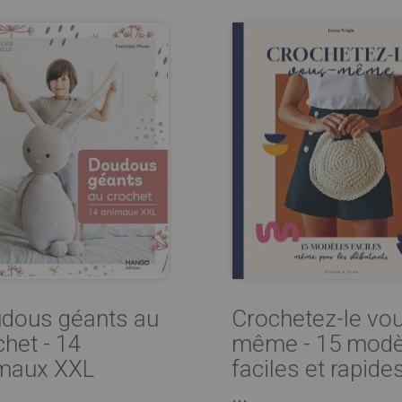
dous géants au
Crochetez-le vo
chet - 14
même - 15 modè
maux XXL
faciles et rapide
...