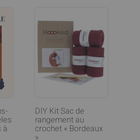
us-
DIY Kit Sac de
les
rangement au
s à
crochet « Bordeaux
»