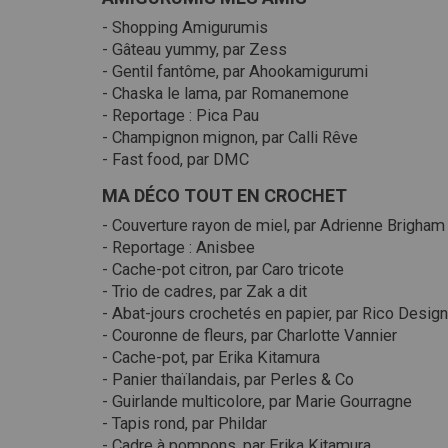
- Shopping Amigurumis
- Gâteau yummy, par Zess
- Gentil fantôme, par Ahookamigurumi
- Chaska le lama, par Romanemone
- Reportage : Pica Pau
- Champignon mignon, par Calli Rêve
- Fast food, par DMC
MA DÉCO TOUT EN CROCHET
- Couverture rayon de miel, par Adrienne Brigham
- Reportage : Anisbee
- Cache-pot citron, par Caro tricote
- Trio de cadres, par Zak a dit
- Abat-jours crochetés en papier, par Rico Design
- Couronne de fleurs, par Charlotte Vannier
- Cache-pot, par Erika Kitamura
- Panier thaïlandais, par Perles & Co
- Guirlande multicolore, par Marie Gourragne
- Tapis rond, par Phildar
- Cadre à pompons, par Erika Kitamura