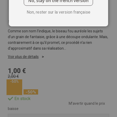
No, stay on the french version
Non, rester sur la version française
Soyez le premier à commenter ce produit
Comme son nom l’indique, le biseau fou auréole les sujets
d’un grain de fantaisie, grâce à une découpe ondulante. Mais,
contrairement à ce qu’il promet, ce procédé n’a rien
d’approximatif dans sa réalisation...
Voir plus de détails
1,00 €
2,00 €
-50%
-50%
En stock
M’avertir quand le prix
baisse