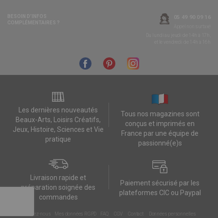
BESOIN D’INFOS
05 49 90 09 16
COMPLÉMENTAIRES ?
Appel non surtaxé
Du lundi au jeudi de 14h à 17h,
et le vendredi de 14h à 16h
Les dernières nouveautés
Tous nos magazines sont
Beaux-Arts, Loisirs Créatifs,
conçus et imprimés en
Jeux, Histoire, Sciences et Vie
France par une équipe de
pratique
passionné(e)s
Livraison rapide et
Paiement sécurisé par les
préparation soignée des
plateformes CIC ou Paypal
commandes
Contactez-nous
Mes données RGPD
FAQ
CGV
Contact
Données personnelles