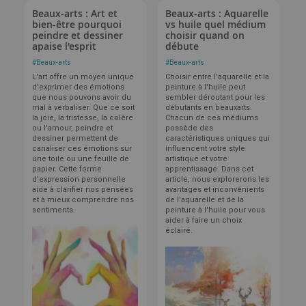
Beaux-arts : Art et
Beaux-arts : Aquarelle
bien-être pourquoi
vs huile quel médium
peindre et dessiner
choisir quand on
apaise l'esprit
débute
#
Beaux-arts
#
Beaux-arts
L'art offre un moyen unique
Choisir entre l'aquarelle et la
d'exprimer des émotions
peinture à l'huile peut
que nous pouvons avoir du
sembler déroutant pour les
mal à verbaliser. Que ce soit
débutants en beauxarts.
la joie, la tristesse, la colère
Chacun de ces médiums
ou l'amour, peindre et
possède des
dessiner permettent de
caractéristiques uniques qui
canaliser ces émotions sur
influencent votre style
une toile ou une feuille de
artistique et votre
papier. Cette forme
apprentissage. Dans cet
d'expression personnelle
article, nous explorerons les
aide à clarifier nos pensées
avantages et inconvénients
et à mieux comprendre nos
de l'aquarelle et de la
sentiments.
peinture à l'huile pour vous
aider à faire un choix
éclairé.