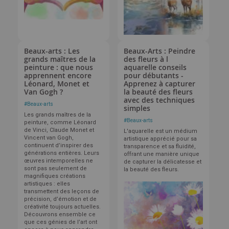
Beaux-arts : Les
Beaux-Arts : Peindre
grands maîtres de la
des fleurs à l
peinture : que nous
aquarelle conseils
apprennent encore
pour débutants -
Léonard, Monet et
Apprenez à capturer
Van Gogh ?
la beauté des fleurs
avec des techniques
#
Beaux-arts
simples
Les grands maîtres de la
#
Beaux-arts
peinture, comme Léonard
de Vinci, Claude Monet et
L'aquarelle est un médium
Vincent van Gogh,
artistique apprécié pour sa
continuent d’inspirer des
transparence et sa fluidité,
générations entières. Leurs
offrant une manière unique
œuvres intemporelles ne
de capturer la délicatesse et
sont pas seulement de
la beauté des fleurs.
magnifiques créations
artistiques : elles
transmettent des leçons de
précision, d’émotion et de
créativité toujours actuelles.
Découvrons ensemble ce
que ces génies de l’art ont