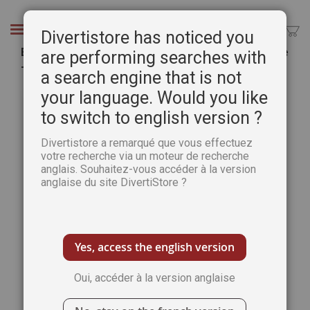
Aller
au
Chercher
Divertistore has noticed you
contenu
Encadrement : le biseau fou avec papier fantaisie
are performing searches with
- Guide Pratique Numérique
a search engine that is not
Passer
Pass
your language. Would you like
à
au
to switch to english version ?
la
débu
fin
de
Divertistore a remarqué que vous effectuez
de
la
votre recherche via un moteur de recherche
la
Gale
anglais. Souhaitez-vous accéder à la version
galerie
d’im
anglaise du site DivertiStore ?
d’images
Yes, access the english version
Oui, accéder à la version anglaise