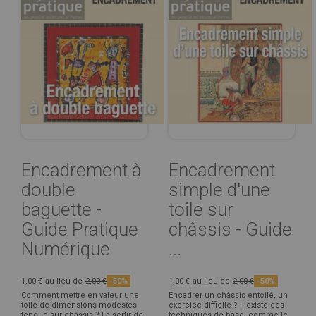
Encadrement à
Encadrement
double
simple d'une
baguette -
toile sur
Guide Pratique
châssis - Guide
Numérique
...
1,00 €
au lieu de
2,00 €
-50%
1,00 €
au lieu de
2,00 €
-50%
Comment mettre en valeur une
Encadrer un châssis entoilé, un
toile de dimensions modestes
exercice difficile ? Il existe des
tendue sur châssis ? La sertir de
techniques de base, comme le