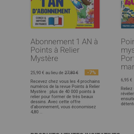
Abonnement 1 AN à
Poin
Points à Relier
mys
Mystère
Port
mari
-7%
25,90 €
au lieu de
27,80 €
6,95 €
Recevez chez vous les 4 prochains
numéros de la revue Points à Relier
Reliez
Mystère : plus de 40 000 points à
révéle
relier pour former de très beaux
ensuit
dessins. Avec cette offre
détente
d'abonnement, vous économisez
4,80 ...