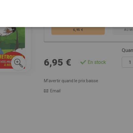
Choisissez la ver
VERSION PAPIER
AB
6,95 €
AU M
Quant
6,95 €
En stock
M’avertir quand le prix baisse
Email