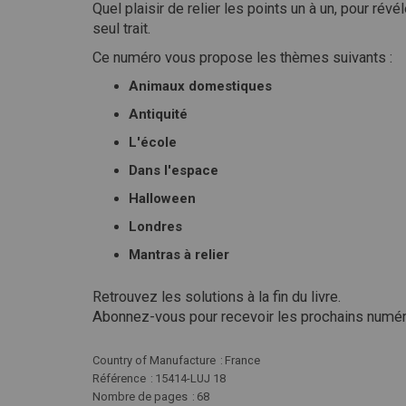
Quel plaisir de relier les points un à un, pour rév
seul trait.
Ce numéro vous propose les thèmes suivants :
Animaux domestiques
Antiquité
L'école
Dans l'espace
Halloween
Londres
Mantras à relier
Retrouvez les solutions à la fin du livre.
Abonnez-vous pour recevoir les prochains num
Plus
Country of Manufacture
France
d'infos
Référence
15414-LUJ 18
Nombre de pages
68