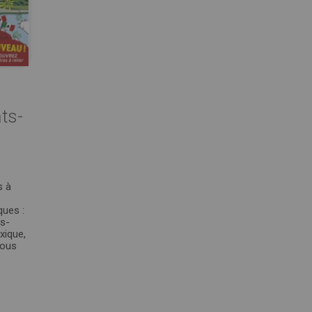
ts-
s à
ques :
s-
xique,
Vous