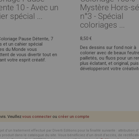
ente 10 - Avec un
Mystère Hors-sé
er spécial ...
n°3 - Spécial
coloriages ...
oloriage Pause Détente, 7
8,50 €
 et un cahier spécial
Des dessins sur fond noir à
s du Monde vous
colorier avec de beaux feutr
tent de vous divertir tout en
pailletés, ou fluos pour un r
tant votre esprit créatif.
plus éclatant, et original, puis
développeront votre créativit
avis. Veuillez
vous connecter
ou
créer un compte
d’un traitement effectué par Diverti Editions pour la finalité suivante : attribution 
roduit dans le catalogue du site. Vous bénéficiez d’un droit d’accès, de rectificat