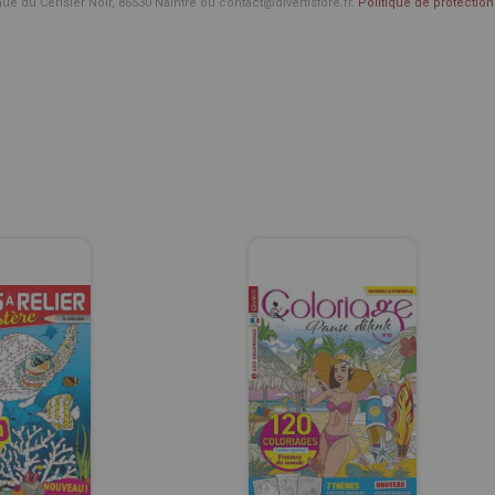
enue du Cerisier Noir, 86530 Naintré ou contact@divertistore.fr.
Politique de protecti