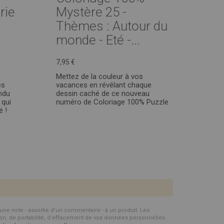
rie
Mystère 25 -
Thèmes : Autour du
monde - Eté -...
7,95 €
Mettez de la couleur à vos
es
vacances en révélant chaque
endu
dessin caché de ce nouveau
 qui
numéro de Coloriage 100% Puzzle
é !
d'une note - assortie d'un commentaire - à un produit. Les
ion, de portabilité, d’effacement de vos données personnelles.