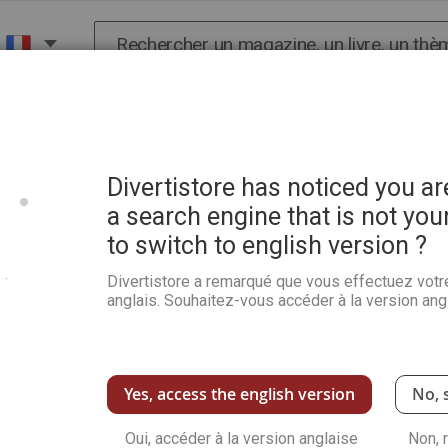
Chercher
X
HISTOIRE
SCIENCES
POP CULTURE ET BIEN-
x, Londres, Halloween, école, antiquité…
Divertistore has noticed you a
a search engine that is not you
to switch to english version ?
Points à relier mystère 1
Halloween, école, antiqui
Divertistore a remarqué que vous effectuez votr
anglais. Souhaitez-vous accéder à la version angl
Soyez le premier à commenter ce produit
Le livre qui vous fait découvrir une illustrati
pourrez passer le temps avec sérénité ! INCL
CENTRAL.
Yes, access the english version
No, 
Voir plus de détails
Oui, accéder à la version anglaise
Non, 