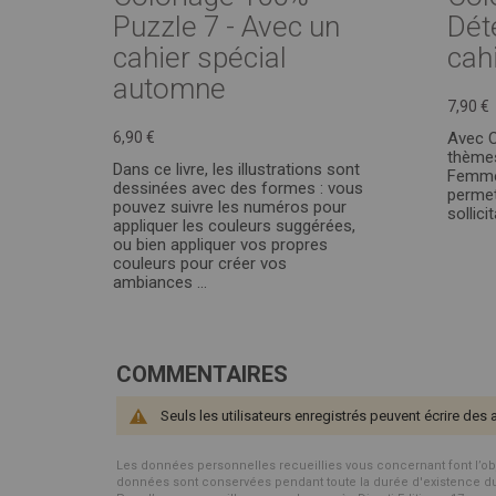
Puzzle 7 - Avec un
Dét
cahier spécial
cahi
automne
7,90 €
6,90 €
Avec C
thèmes
Dans ce livre, les illustrations sont
Femme
dessinées avec des formes : vous
permet
pouvez suivre les numéros pour
sollici
appliquer les couleurs suggérées,
ou bien appliquer vos propres
couleurs pour créer vos
ambiances ...
COMMENTAIRES
Seuls les utilisateurs enregistrés peuvent écrire des 
Les données personnelles recueillies vous concernant font l’objet 
données sont conservées pendant toute la durée d'existence du p