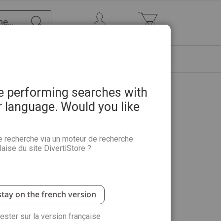
Chercher
Mon Compte
Mon panier
ETRE
PROMOTIONS
ABONNEMENTS
re performing searches with
r language. Would you like
8 - Thèmes animaux, Londres,
té…
e recherche via un moteur de recherche
aise du site DivertiStore ?
on à chaque page ! Avec 40 000 points à relier, vous
US : toutes les solutions et un grand POSTER
stay on the french version
rester sur la version française