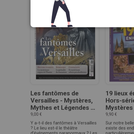
Les fantômes de
19 lieux 
Versailles - Mystères,
Hors-séri
Mythes et Légendes ...
Mystères 
9,00 €
9,90 €
Y a-t-il des fantômes à Versailles
Sur notre belle
? Le lieu est-il le théâtre
existe des end
d’événements paranormaux ? Les
particulièreme