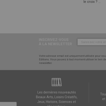
le croix ? ...
INSCRIVEZ-VOUS
À LA NEWSLETTER
:
Votre adresse email est uniquement utilisée pour vous
Editions. Vous pouvez à tout moment utiliser le lien
newsletter.
Les dernières nouveautés
Tou
Beaux-Arts, Loisirs Créatifs,
et
Jeux, Histoire, Sciences et