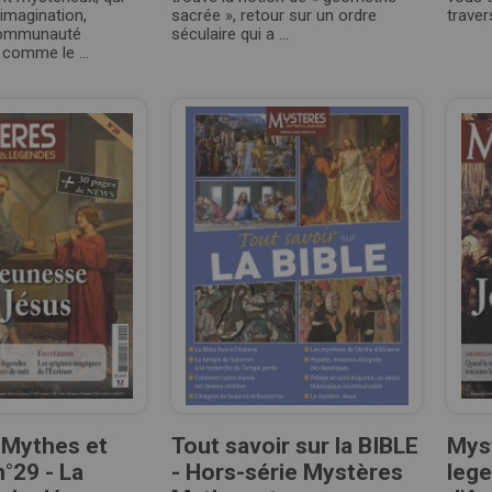
 imagination,
sacrée », retour sur un ordre
traver
 communauté
séculaire qui a ...
comme le ...
 Mythes et
Tout savoir sur la BIBLE
Mys
°29 - La
- Hors-série Mystères
lege