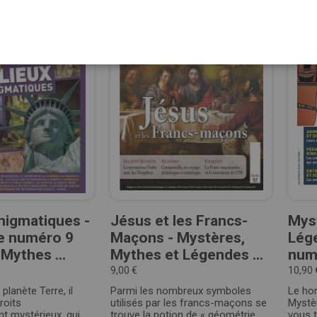
énigmatiques -
Jésus et les Francs-
Mys
e numéro 9
Maçons - Mystères,
Lég
Mythes ...
Mythes et Légendes ...
numé
9,00 €
10,90 
 planète Terre, il
Parmi les nombreux symboles
Le ho
roits
utilisés par les francs-maçons se
Mystè
nt mystérieux, qui
trouve la notion de « géométrie
vous t