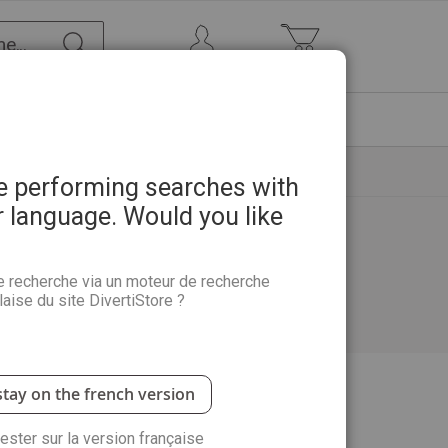
Chercher
Mon Compte
Mon panier
ETRE
PROMOTIONS
ABONNEMENTS
re performing searches with
r language. Would you like
e recherche via un moteur de recherche
aise du site DivertiStore ?
stay on the french version
rester sur la version française