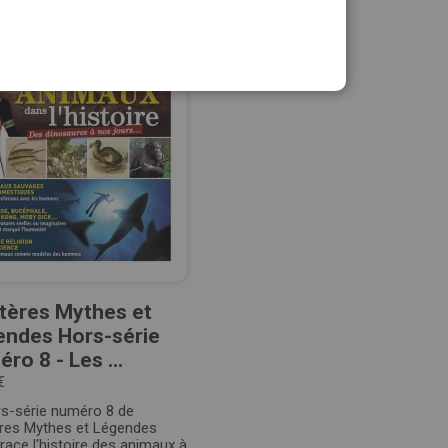
tères Mythes et
endes Hors-série
ro 8 - Les ...
€
rs-série numéro 8 de
res Mythes et Légendes
race l'histoire des animaux à