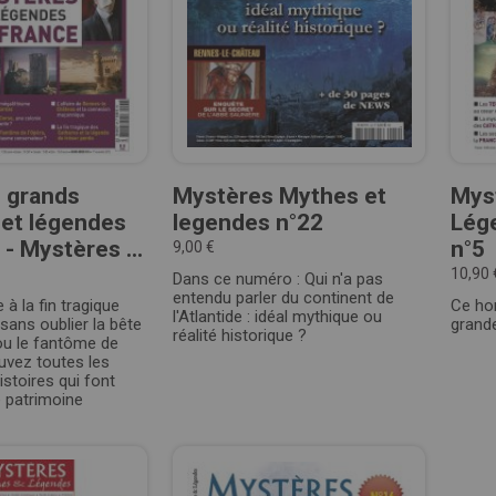
s grands
Mystères Mythes et
Mys
et légendes
legendes n°22
Lég
- Mystères ...
n°5
9,00 €
10,90 
Dans ce numéro : Qui n'a pas
entendu parler du continent de
 à la fin tragique
Ce ho
l'Atlantide : idéal mythique ou
sans oublier la bête
grande
réalité historique ?
u le fantôme de
ouvez toutes les
istoires qui font
e patrimoine