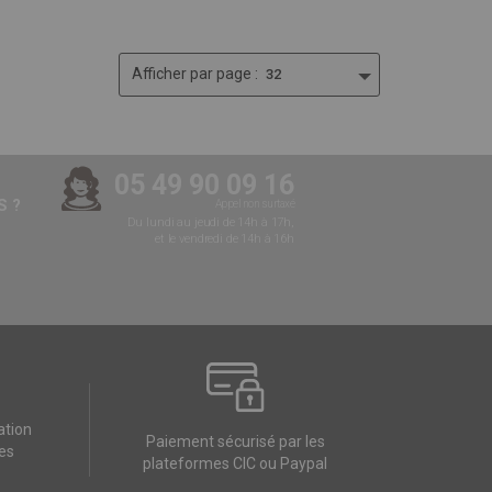
Afficher
par page :
05 49 90 09 16
 ?
Appel non surtaxé
Du lundi au jeudi de 14h à 17h,
et le vendredi de 14h à 16h
ation
Paiement sécurisé par les
es
plateformes CIC ou Paypal