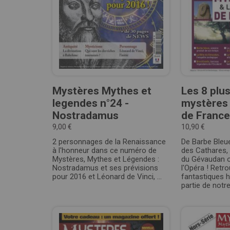
Mystères Mythes et
Les 8 plu
legendes n°24 -
mystères 
Nostradamus
de France 
9,00 €
10,90 €
2 personnages de la Renaissance
De Barbe Bleue
à l'honneur dans ce numéro de
des Cathares, 
Mystères, Mythes et Légendes :
du Gévaudan o
Nostradamus et ses prévisions
l'Opéra ! Retr
pour 2016 et Léonard de Vinci, ...
fantastiques h
partie de notr