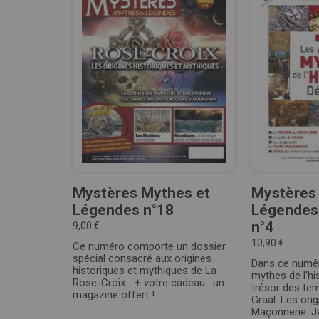
Mystères Mythes et
Mystères
Légendes n°18
Légendes 
n°4
9,00 €
10,90 €
Ce numéro comporte un dossier
spécial consacré aux origines
Dans ce numér
historiques et mythiques de La
mythes de l'hi
Rose-Croix… + votre cadeau : un
trésor des tem
magazine offert !
Graal. Les ori
Maçonnerie. Jé