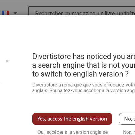
Chercher
X
HISTOIRE
SCIENCES
POP CULTURE ET BIEN-
stères, Mythes et Légendes
Divertistore has noticed you a
a search engine that is not you
S ET
to switch to english version ?
Divertistore a remarqué que vous effectuez votr
anglais. Souhaitez-vous accéder à la version angl
Yes, access the english version
No, 
Oui, accéder à la version anglaise
Non, 