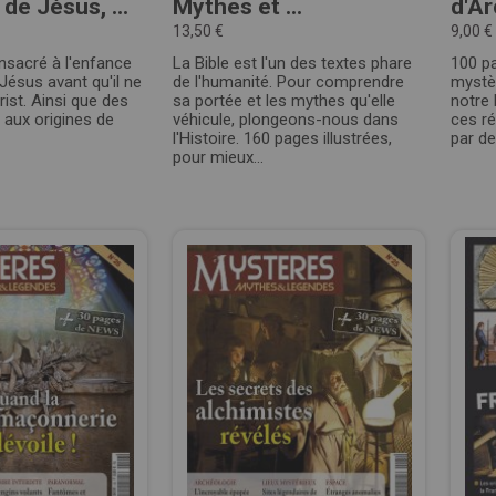
de Jésus, ...
Mythes et ...
d'Arc
13,50 €
9,00 €
sacré à l'enfance
La Bible est l'un des textes phare
100 p
ésus avant qu'il ne
de l'humanité. Pour comprendre
mystèr
rist. Ainsi que des
sa portée et les mythes qu'elle
notre 
s aux origines de
véhicule, plongeons-nous dans
ces ré
l'Histoire. 160 pages illustrées,
par d
pour mieux...