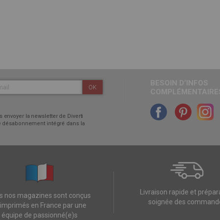
BESOIN D’INFOS
OK
COMPLÉMENTAIRES
 envoyer la newsletter de Diverti
 de désabonnement intégré dans la
Livraison rapide et prépar
s nos magazines sont conçus
soignée des command
 imprimés en France par une
équipe de passionné(e)s