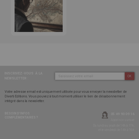
INSCRIVEZ-VOUS
À LA
OK
NEWSLETTER :
Votre adresse email est uniquement utilisée pour vous envoyer la newsletter de
Diverti Editions. Vous pouvez à tout moment utiliser le lien de désabonnement
intégré dans la newsletter.
BESOIN D’INFOS
05 49 90 09 16
COMPLÉMENTAIRES ?
Appel non surtaxé
Du lundi au jeudi de 14h à 17h,
et le vendredi de 14h à 16h