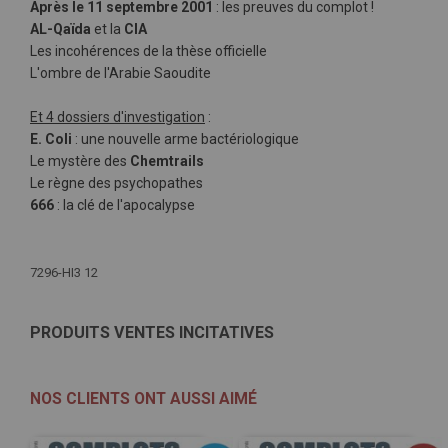
Après le 11 septembre 2001
: les preuves du complot !
AL-Qaïda
et la
CIA
Les incohérences de la thèse officielle
L'ombre de l'Arabie Saoudite
Et 4 dossiers d'investigation
:
E. Coli
: une nouvelle arme bactériologique
Le mystère des
Chemtrails
Le règne des psychopathes
666
: la clé de l'apocalypse
Plus
d'infos
7296-HI3 12
PRODUITS VENTES INCITATIVES
NOS CLIENTS ONT AUSSI AIMÉ