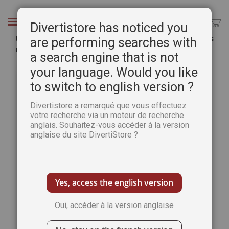
Aller
au
Chercher
Divertistore has noticed you
contenu
Complots et dossiers Secrets n°12 - Les preuves
are performing searches with
du complot du 11 septembre 2001
a search engine that is not
Passer
Pass
your language. Would you like
à
au
to switch to english version ?
la
débu
fin
de
Divertistore a remarqué que vous effectuez
de
la
votre recherche via un moteur de recherche
la
Gale
anglais. Souhaitez-vous accéder à la version
galerie
d’im
anglaise du site DivertiStore ?
d’images
Yes, access the english version
Oui, accéder à la version anglaise