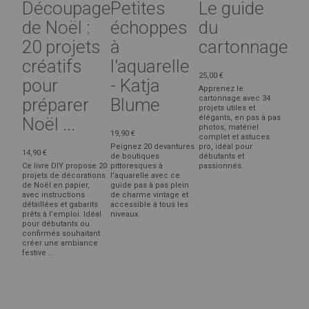
Découpage
Petites
Le guide
de Noël :
échoppes
du
20 projets
à
cartonnage
créatifs
l'aquarelle
25,00 €
pour
- Katja
Apprenez le
cartonnage avec 34
préparer
Blume
projets utiles et
élégants, en pas à pas
Noël ...
photos, matériel
19,90 €
complet et astuces
Peignez 20 devantures
pro, idéal pour
14,90 €
de boutiques
débutants et
Ce livre DIY propose 20
pittoresques à
passionnés.
projets de décorations
l’aquarelle avec ce
de Noël en papier,
guide pas à pas plein
avec instructions
de charme vintage et
détaillées et gabarits
accessible à tous les
prêts à l’emploi. Idéal
niveaux.
pour débutants ou
confirmés souhaitant
créer une ambiance
festive ...