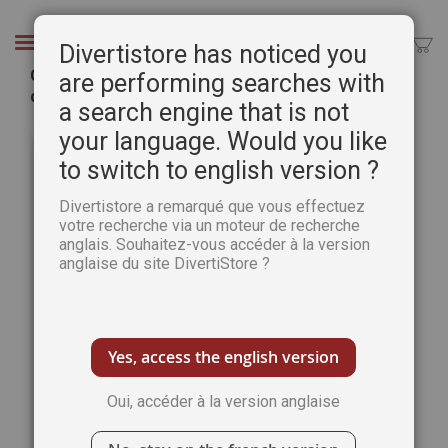
Aller
au
Chercher
Divertistore has noticed you
contenu
Collection 2025 complète - LE NOUVEL ATELIER
are performing searches with
des NANAS : 4 numéros collectors
a search engine that is not
Passer
Pass
your language. Would you like
à
au
to switch to english version ?
la
débu
fin
de
Divertistore a remarqué que vous effectuez
de
la
votre recherche via un moteur de recherche
la
Gale
anglais. Souhaitez-vous accéder à la version
galerie
d’im
anglaise du site DivertiStore ?
d’images
Yes, access the english version
Oui, accéder à la version anglaise