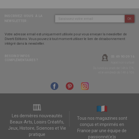
INSCRIVEZ-VOUS
À LA
OK
NEWSLETTER :
Votre adresse email est uniquement utilisée pour vous envoyer la newsletter de
Diverti Editions. Vous pouvez à tout moment utiliser le lien de désabonnement
intégré dans la newsletter.
BESOIN D’INFOS
05 49 90 09 16
COMPLÉMENTAIRES ?
Appel non surtaxé
Du lundi au jeudi de 14h à 17h,
et le vendredi de 14h à 16h
Les dernières nouveautés
Tous nos magazines sont
Beaux-Arts, Loisirs Créatifs,
conçus et imprimés en
Jeux, Histoire, Sciences et Vie
France par une équipe de
pratique
passionné(e)s