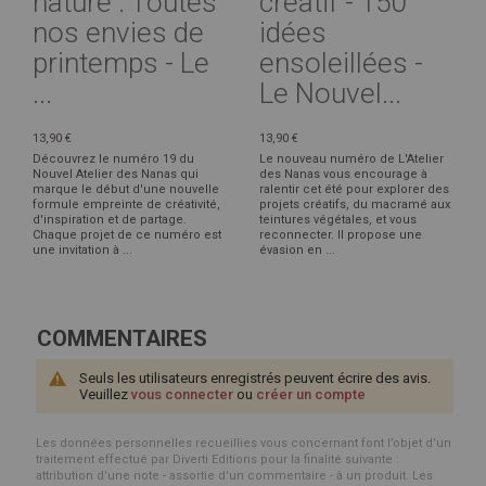
nature : Toutes
créatif - 150
nos envies de
idées
printemps - Le
ensoleillées -
...
Le Nouvel...
13,90 €
13,90 €
Découvrez le numéro 19 du
Le nouveau numéro de L'Atelier
Nouvel Atelier des Nanas qui
des Nanas vous encourage à
marque le début d'une nouvelle
ralentir cet été pour explorer des
formule empreinte de créativité,
projets créatifs, du macramé aux
d'inspiration et de partage.
teintures végétales, et vous
Chaque projet de ce numéro est
reconnecter. Il propose une
une invitation à ...
évasion en ...
COMMENTAIRES
Seuls les utilisateurs enregistrés peuvent écrire des avis.
Veuillez
vous connecter
ou
créer un compte
Les données personnelles recueillies vous concernant font l’objet d’un
traitement effectué par Diverti Editions pour la finalité suivante :
attribution d'une note - assortie d'un commentaire - à un produit. Les