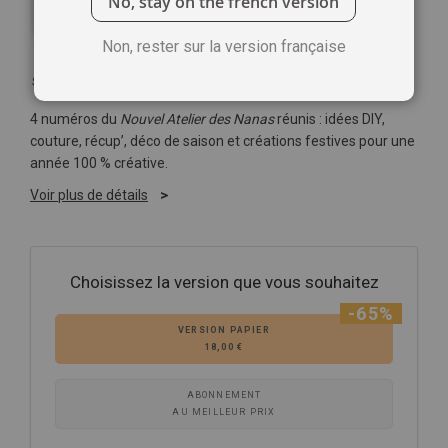
No, stay on the french version
Non, rester sur la version française
Soyez le premier à commenter ce produit
4 numéros du
Nouvel Atelier des Nanas
réunis : idées DIY,
couture, récup’, déco de saison et créations festives pour une
année 100 % créative.
Voir plus de détails
Choisissez la version que vous souhaitez
-65%
VERSION PAPIER
18,00 €
ABONNEMENT
AU MEILLEUR PRIX