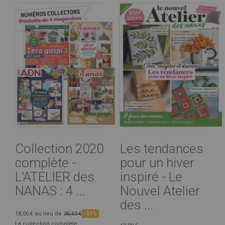
Collection 2020
Les tendances
complète -
pour un hiver
L'ATELIER des
inspiré - Le
NANAS : 4 ...
Nouvel Atelier
des ...
18,00 €
au lieu de
36,60 €
-51%
La collection complète