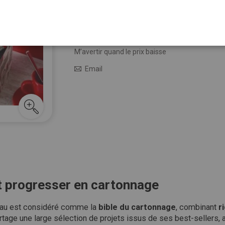
Qu
25,00 €
En stock
M’avertir quand le prix baisse
Email
et progresser en cartonnage
eau est considéré comme la
bible du cartonnage
, combinant
r
partage une large sélection de projets issus de ses best-sellers, 