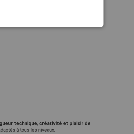
antité :
Ajouter au panier
igueur technique
,
créativité et plaisir de
adaptés à tous les niveaux.