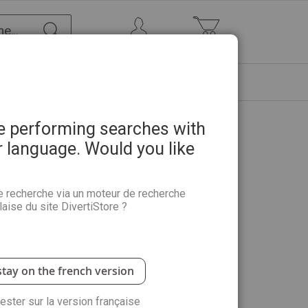
Chercher
Mon Compte
Mon panier
ETRE
PROMOTIONS
ABONNEMENTS
re performing searches with
r language. Would you like
e recherche via un moteur de recherche
aise du site DivertiStore ?
tonnage ou parfaire sa technique. Entre tableaux de
nt très simple, resteront à choisir les plus beaux
 Un florilège de boites sublimes pour une
ite utile et non futile" !
stay on the french version
rester sur la version française