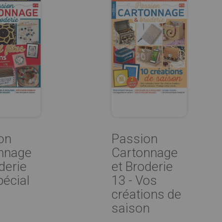
on
Passion
nnage
Cartonnage
derie
et Broderie
pécial
13 - Vos
créations de
saison