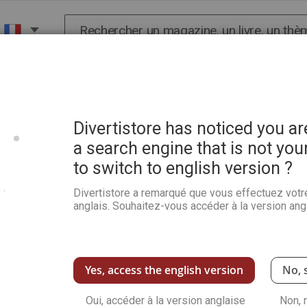
Chercher
X
HISTOIRE
SCIENCES
POP CULTURE ET BIEN-
Divertistore has noticed you a
a search engine that is not you
to switch to english version ?
Le guide du cartonnage
Divertistore a remarqué que vous effectuez votr
Soyez le premier à commenter ce produit
anglais. Souhaitez-vous accéder à la version angl
Voici une véritable bible pour s'initier au car
mesures et schémas codés, l'application devie
tissus et papiers pour des créations uniques.
organisation parfaite. La devise de l'auteure "Bo
Yes, access the english version
No, 
Voir plus de détails
Oui, accéder à la version anglaise
Non, 