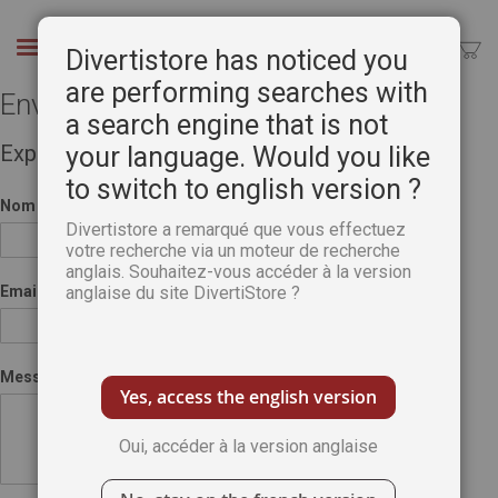
Aller
au
Chercher
Divertistore has noticed you
contenu
are performing searches with
Envoyer à un ami
a search engine that is not
Expéditeur
your language. Would you like
to switch to english version ?
Nom
Divertistore a remarqué que vous effectuez
votre recherche via un moteur de recherche
anglais. Souhaitez-vous accéder à la version
Email
anglaise du site DivertiStore ?
Message
Yes, access the english version
Oui, accéder à la version anglaise