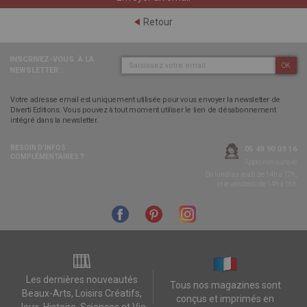
Retour
INSCRIVEZ-VOUS
À LA
OK
NEWSLETTER :
Votre adresse email est uniquement utilisée pour vous envoyer la newsletter de
Diverti Editions. Vous pouvez à tout moment utiliser le lien de désabonnement
intégré dans la newsletter.
BESOIN D’INFOS
05 49 90 09 16
COMPLÉMENTAIRES ?
Appel non surtaxé
Du lundi au jeudi de 14h à 17h,
et le vendredi de 14h à 16h
Les dernières nouveautés
Tous nos magazines sont
Beaux-Arts, Loisirs Créatifs,
conçus et imprimés en