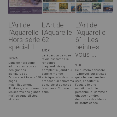
L'Art de
L'Art de
L'Art de
l'Aquarelle
l'Aquarelle
l'Aquarelle
Hors-série
62
61 - Les
spécial 1
peintres
9,50 €
vous ...
La rédaction de votre
13,90 €
revue est partie à la
Dans ce hors-série,
rencontre
9,50 €
admirez les œuvres
d'aquarellistes qui
des grandes
comptent aujourd'hui
Ce numéro consacre
signatures de
dans le monde
12 merveilleux artistes
l'aquarelle à travers 148
artistique, afin de vous
qui, chacun dans leur
pages
proposer un panorama
style, apportent à
magnifiquement
de sujets et de styles
l'aquarelle une
illustrées, et apprenez
fascinants. Comme
esthétique toute
les secrets des grands
dans...
personnelle. Comme à
maîtres aquarellistes,
chaque numéro,
et leurs ...
découvrez des talents
naissants et des ...