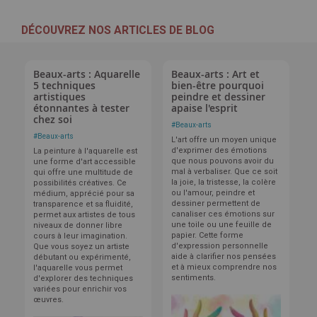
DÉCOUVREZ NOS ARTICLES DE BLOG
Beaux-arts : Aquarelle
Beaux-arts : Art et
5 techniques
bien-être pourquoi
artistiques
peindre et dessiner
étonnantes à tester
apaise l'esprit
chez soi
#
Beaux-arts
#
Beaux-arts
L'art offre un moyen unique
d'exprimer des émotions
La peinture à l'aquarelle est
que nous pouvons avoir du
une forme d'art accessible
mal à verbaliser. Que ce soit
qui offre une multitude de
la joie, la tristesse, la colère
possibilités créatives. Ce
ou l'amour, peindre et
médium, apprécié pour sa
dessiner permettent de
transparence et sa fluidité,
canaliser ces émotions sur
permet aux artistes de tous
une toile ou une feuille de
niveaux de donner libre
papier. Cette forme
cours à leur imagination.
d'expression personnelle
Que vous soyez un artiste
aide à clarifier nos pensées
débutant ou expérimenté,
et à mieux comprendre nos
l'aquarelle vous permet
sentiments.
d'explorer des techniques
variées pour enrichir vos
œuvres.