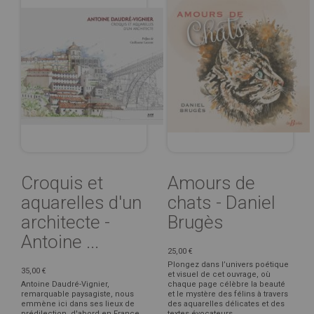
Croquis et
Amours de
aquarelles d'un
chats - Daniel
architecte -
Brugès
Antoine ...
25,00 €
Plongez dans l’univers poétique
35,00 €
et visuel de cet ouvrage, où
Antoine Daudré-Vignier,
chaque page célèbre la beauté
remarquable paysagiste, nous
et le mystère des félins à travers
emmène ici dans ses lieux de
des aquarelles délicates et des
prédilection, d'abord en France,
textes évocateurs.