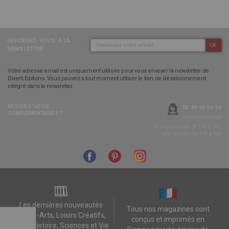
INSCRIVEZ-VOUS
À LA
OK
NEWSLETTER :
Votre adresse email est uniquement utilisée pour vous envoyer la newsletter de
Diverti Editions. Vous pouvez à tout moment utiliser le lien de désabonnement
intégré dans la newsletter.
BESOIN D’INFOS
05 49 90 09 16
COMPLÉMENTAIRES ?
Appel non surtaxé
Du lundi au jeudi de 14h à 17h,
et le vendredi de 14h à 16h
Les dernières nouveautés
Tous nos magazines sont
Beaux-Arts, Loisirs Créatifs,
conçus et imprimés en
Jeux, Histoire, Sciences et Vie