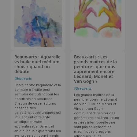
Beaux-arts : Aquarelle
Beaux-arts : Les
vs huile quel médium
grands maîtres de la
choisir quand on
peinture : que nous
débute
apprennent encore
Léonard, Monet et
#
Beaux-arts
Van Gogh ?
Choisir entre l'aquarelle et la
#
Beaux-arts
peinture à l'huile peut
sembler déroutant pour les
Les grands maîtres de la
débutants en beauxarts.
peinture, comme Léonard
Chacun de ces médiums
de Vinci, Claude Monet et
possède des
Vincent van Gogh,
caractéristiques uniques qui
continuent d’inspirer des
influencent votre style
générations entières. Leurs
artistique et votre
œuvres intemporelles ne
apprentissage. Dans cet
sont pas seulement de
article, nous explorerons les
magnifiques créations
avantages et inconvénients
artistiques : elles