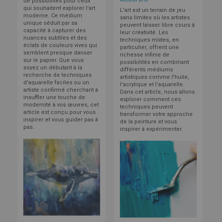
de possibilités pour ceux
qui souhaitent explorer l'art
L'art est un terrain de jeu
moderne. Ce médium
sans limites où les artistes
unique séduit par sa
peuvent laisser libre cours à
capacité à capturer des
leur créativité. Les
nuances subtiles et des
techniques mixtes, en
éclats de couleurs vives qui
particulier, offrent une
semblent presque danser
richesse infinie de
sur le papier. Que vous
possibilités en combinant
soyez un débutant à la
différents médiums
recherche de techniques
artistiques comme l'huile,
d'aquarelle faciles ou un
l'acrylique et l'aquarelle.
artiste confirmé cherchant à
Dans cet article, nous allons
insuffler une touche de
explorer comment ces
modernité à vos œuvres, cet
techniques peuvent
article est conçu pour vous
transformer votre approche
inspirer et vous guider pas à
de la peinture et vous
pas.
inspirer à expérimenter.