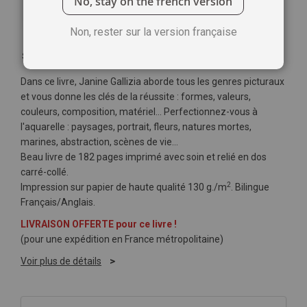
No, stay on the french version
Non, rester sur la version française
Soyez le premier à commenter ce produit
Dans ce livre, Janine Gallizia aborde tous les genres picturaux
et vous donne les clés de la réussite : formes, valeurs,
couleurs, composition, matériel… Perfectionnez-vous à
l'aquarelle : paysages, portrait, fleurs, natures mortes,
marines, abstraction, scènes de vie…
Beau livre de 182 pages imprimé avec soin et relié en dos
carré-collé.
2
Impression sur papier de haute qualité 130 g./m
. Bilingue
Français/Anglais.
LIVRAISON OFFERTE pour ce livre !
(pour une expédition en France métropolitaine)
Voir plus de détails