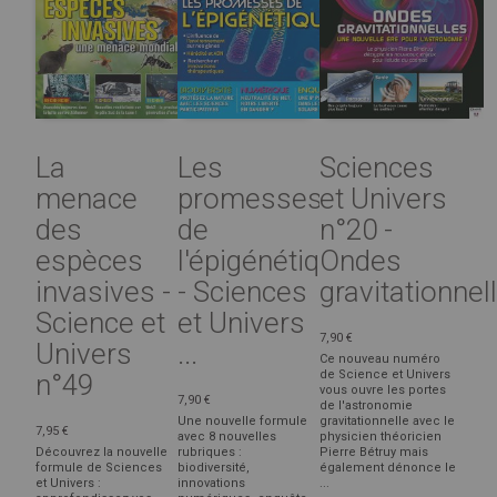
La
Les
Sciences
menace
promesses
et Univers
des
de
n°20 -
espèces
l'épigénétique
Ondes
invasives -
- Sciences
gravitationnel
Science et
et Univers
7,90 €
Univers
...
Ce nouveau numéro
de Science et Univers
n°49
vous ouvre les portes
7,90 €
de l'astronomie
Une nouvelle formule
gravitationnelle avec le
7,95 €
avec 8 nouvelles
physicien théoricien
Découvrez la nouvelle
rubriques :
Pierre Bétruy mais
formule de Sciences
biodiversité,
également dénonce le
et Univers :
innovations
...