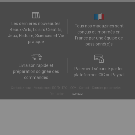
Les dernières nouveautés
Tous nos magazines sont
Beaux-Arts, Loisirs Créatifs,
conçus et imprimés en
Jeux, Histoire, Sciences et Vie
France par une équipe de
pratique
passionné(e)s
Livraison rapide et
Paiement sécurisé par les
préparation soignée des
plateformes CIC ou Paypal
commandes
Contactez-nous
Mes données RGPD
FAQ
CGV
Contact
Données personnelles
Réalisation :