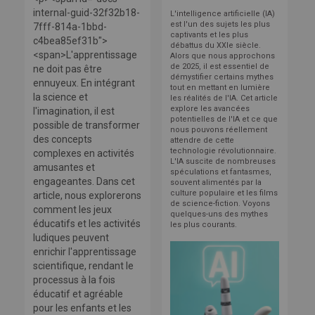
internal-guid-32f32b18-
L'intelligence artificielle (IA)
est l'un des sujets les plus
7fff-814a-1bbd-
captivants et les plus
c4bea85ef31b">
débattus du XXIe siècle.
<span>L'apprentissage
Alors que nous approchons
de 2025, il est essentiel de
ne doit pas être
démystifier certains mythes
ennuyeux. En intégrant
tout en mettant en lumière
la science et
les réalités de l'IA. Cet article
explore les avancées
l'imagination, il est
potentielles de l'IA et ce que
possible de transformer
nous pouvons réellement
des concepts
attendre de cette
technologie révolutionnaire.
complexes en activités
L'IA suscite de nombreuses
amusantes et
spéculations et fantasmes,
engageantes. Dans cet
souvent alimentés par la
culture populaire et les films
article, nous explorerons
de science-fiction. Voyons
comment les jeux
quelques-uns des mythes
éducatifs et les activités
les plus courants.
ludiques peuvent
enrichir l'apprentissage
scientifique, rendant le
processus à la fois
éducatif et agréable
pour les enfants et les