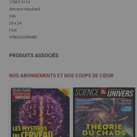
Plus
17067-5114
d'infos
Servane Heudiard
246
20 x 24
First
9782412099483
PRODUITS ASSOCIÉS
NOS ABONNEMENTS ET NOS COUPS DE CŒUR