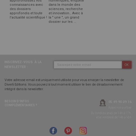
approfondissez vos
numériques, enquête
connaissances avec
dans le monde des
des dossiers
sciences, recherche
approfondis et toute
et innovation… Avec à
l'actualité scientifique !
la " une ", un grand
dossier sur les ...
INSCRIVEZ-VOUS
À LA
OK
NEWSLETTER :
Votre adresse email est uniquement utilisée pour vous envoyer la newsletter de
Diverti Editions. Vous pouvez à tout moment utiliser le lien de désabonnement
intégré dans la newsletter.
BESOIN D’INFOS
05 49 90 09 16
COMPLÉMENTAIRES ?
Appel non surtaxé
Du lundi au jeudi de 14h à 17h,
et le vendredi de 14h à 16h