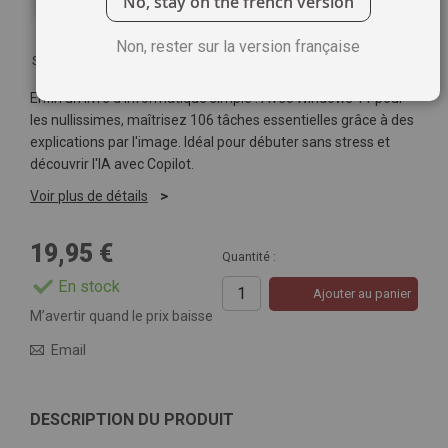
No, stay on the french version
Non, rester sur la version française
Soyez le premier à commenter ce produit
Enfin un livre d'informatique simple ! Avec Windows 11 pour
les nullissimes, maîtrisez 106 tâches essentielles grâce à des
explications par l'image. Idéal pour débuter sans stress et
découvrir l'IA avec Copilot.
Voir plus de détails
19,95 €
Quantité :
En stock
Ajouter au panier
M’avertir quand le prix baisse
Email
DESCRIPTION DU PRODUIT