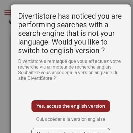
Aller
au
Chercher
Divertistore has noticed you are
contenu
Windows 11 pour les nullissimes 3e édition
performing searches with a
search engine that is not your
Passer
Pass
à
au
language. Would you like to
la
débu
switch to english version ?
fin
de
de
la
Divertistore a remarqué que vous effectuez votre
la
Gale
recherche via un moteur de recherche anglais.
galerie
d’im
Souhaitez-vous accéder à la version anglaise du
d’images
site DivertiStore ?
Yes, access the english version
Oui, accéder à la version anglaise