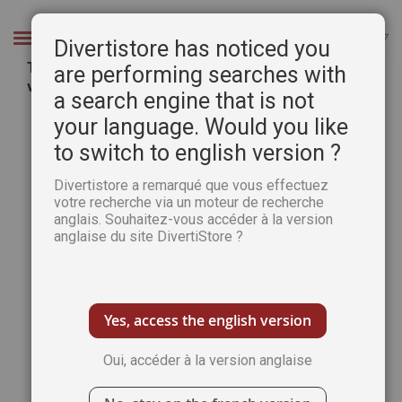
Aller
au
Chercher
Divertistore has noticed you
contenu
TELECHARGEMENT : L'Art de l'Aquarelle 52 en
are performing searches with
version numérique
a search engine that is not
Passer
Pass
your language. Would you like
à
au
to switch to english version ?
la
débu
fin
de
Divertistore a remarqué que vous effectuez
de
la
votre recherche via un moteur de recherche
la
Gale
anglais. Souhaitez-vous accéder à la version
galerie
d’im
anglaise du site DivertiStore ?
d’images
Yes, access the english version
Oui, accéder à la version anglaise