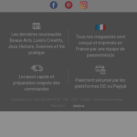
Les dernières nouveautés
Tous nos magazines sont
Beaux-Arts, Loisirs Créatifs,
conçus et imprimés en
Jeux, Histoire, Sciences et Vie
France par une équipe de
pratique
passionné(e)s
Livraison rapide et
Paiement sécurisé par les
préparation soignée des
plateformes CIC ou Paypal
commandes
Contactez-nous
Mes données RGPD
FAQ
CGV
Contact
Données personnelles
Réalisation :