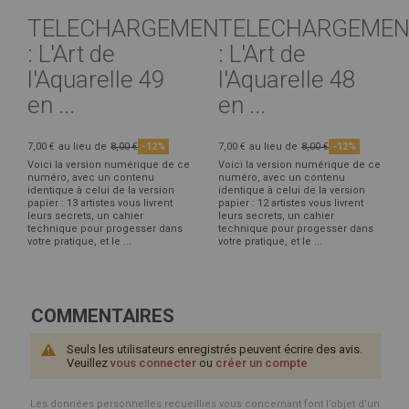
TELECHARGEMENT
TELECHARGEMEN
: L'Art de
: L'Art de
l'Aquarelle 49
l'Aquarelle 48
en ...
en ...
7,00 €
au lieu de
8,00 €
-12%
7,00 €
au lieu de
8,00 €
-12%
Voici la version numérique de ce
Voici la version numérique de ce
numéro, avec un contenu
numéro, avec un contenu
identique à celui de la version
identique à celui de la version
papier : 13 artistes vous livrent
papier : 12 artistes vous livrent
leurs secrets, un cahier
leurs secrets, un cahier
technique pour progesser dans
technique pour progesser dans
votre pratique, et le ...
votre pratique, et le ...
COMMENTAIRES
Seuls les utilisateurs enregistrés peuvent écrire des avis.
Veuillez
vous connecter
ou
créer un compte
Les données personnelles recueillies vous concernant font l’objet d’un