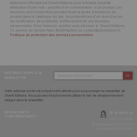
traitement effectué par Diverti Editions pour la finalité suivante :
attribution d'une note - assortie d'un commentaire - à un produit. Les
données sont conservées pendant toute la durée d'existence du
produit dans le catalogue du site. Vous bénéficiez d’un droit d’accès,
de rectification, de portabilité, d’effacement de vos données
personnelles. Pour l’exercer, veuillez vous adresser à : Diverti Editions,
17, avenue du Cerisier Noir, 86530 Naintré ou contact@divertistore.fr.
Politique de protection des données personnelles
INSCRIVEZ-VOUS
À LA
OK
NEWSLETTER :
Votre adresse email est uniquement utilisée pour vous envoyer la newsletter de
Diverti Editions. Vous pouvez à tout moment utiliser le lien de désabonnement
intégré dans la newsletter.
BESOIN D’INFOS
05 49 90 09 16
COMPLÉMENTAIRES ?
Appel non surtaxé
Du lundi au jeudi de 14h à 17h,
et le vendredi de 14h à 16h