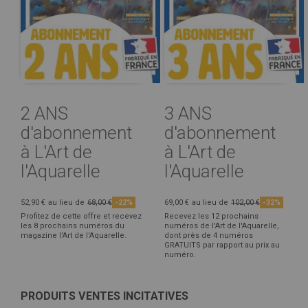
2 ANS
3 ANS
d'abonnement
d'abonnement
à L'Art de
à L'Art de
l'Aquarelle
l'Aquarelle
52,90 €
au lieu de
68,00 €
-22%
69,00 €
au lieu de
102,00 €
-32%
Profitez de cette offre et recevez
Recevez les 12 prochains
les 8 prochains numéros du
numéros de l'Art de l'Aquarelle,
magazine l'Art de l'Aquarelle.
dont près de 4 numéros
GRATUITS par rapport au prix au
numéro.
PRODUITS VENTES INCITATIVES