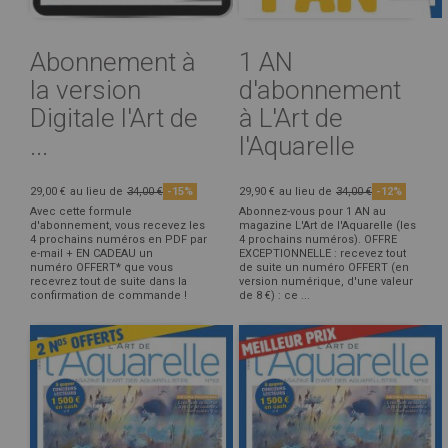
Abonnement à
1 AN
la version
d'abonnement
Digitale l'Art de
à L'Art de
...
l'Aquarelle
29,00 €
au lieu de
34,00 €
-15%
29,90 €
au lieu de
34,00 €
-12%
Avec cette formule
Abonnez-vous pour 1 AN au
d'abonnement, vous recevez les
magazine L'Art de l'Aquarelle (les
4 prochains numéros en PDF par
4 prochains numéros). OFFRE
e-mail + EN CADEAU un
EXCEPTIONNELLE : recevez tout
numéro OFFERT* que vous
de suite un numéro OFFERT (en
recevrez tout de suite dans la
version numérique, d'une valeur
confirmation de commande !
de 8 €) : ce ...