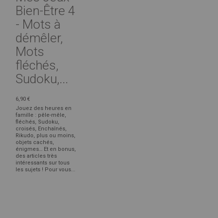
Bien-Être 4
- Mots à
démêler,
Mots
fléchés,
Sudoku,...
6,90 €
Jouez des heures en
famille : pêle-mêle,
fléchés, Sudoku,
croisés, Enchaînés,
Rikudo, plus ou moins,
objets cachés,
énigmes… Et en bonus,
des articles très
intéressants sur tous
les sujets ! Pour vous...