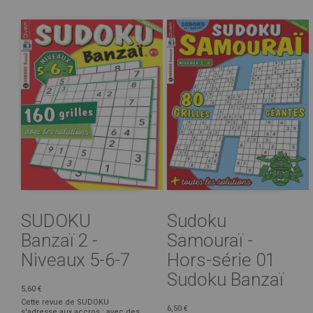
SUDOKU
Sudoku
Banzaï 2 -
Samouraï -
Niveaux 5-6-7
Hors-série 01
Sudoku Banzaï
5,60 €
Cette revue de SUDOKU
6,50 €
s'adresse aux accros : avec des