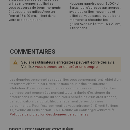
grilles moyennes et difficiles,
Nouveau numéro pour SUDOKU
vous passerez de bons moments
Banzai qui s'adresse aux accros :
à résoudre les grilles.Avec un
avec des grilles moyennes et
format 15 x 20 cm, il tient dans
difficiles, vous passerez de bons
votre sac pour jouer...
moments à résoudre les
grilles.Avec un format 15 x 20 cm,
il tient dans ...
COMMENTAIRES
Seuls les utilisateurs enregistrés peuvent écrire des avis.
Veuillez
vous connecter
ou
créer un compte
Les données personnelles recueillies vous concernant font l’objet d’un
traitement effectué par Diverti Editions pour la finalité suivante :
attribution d'une note - assortie d'un commentaire - à un produit. Les
données sont conservées pendant toute la durée d'existence du
produit dans le catalogue du site. Vous bénéficiez d’un droit d’accès,
de rectification, de portabilité, d’effacement de vos données
personnelles. Pour l’exercer, veuillez vous adresser à : Diverti Editions,
17, avenue du Cerisier Noir, 86530 Naintré ou contact@divertistore.fr.
Politique de protection des données personnelles
PRODUITS VENTES CROISÉES