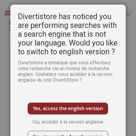
Aller
au
Chercher
Divertistore has noticed you
contenu
SUDOKU Super book 11 - 165 GRILLES - Niveaux
are performing searches with
3-4-5
a search engine that is not
Passer
Pass
your language. Would you like
à
au
to switch to english version ?
la
débu
fin
de
Divertistore a remarqué que vous effectuez
de
la
votre recherche via un moteur de recherche
la
Gale
anglais. Souhaitez-vous accéder à la version
galerie
d’im
anglaise du site DivertiStore ?
d’images
Yes, access the english version
Oui, accéder à la version anglaise