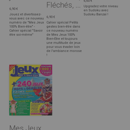
6,60 €
Fléchés, ...
Upgradez votre niveau
6,90 €
en Sudoku avec
Jouez et divertissez-
Sudoku Banzaï !
6,90 €
vous avec ce nouveau
numéro de "Mes Jeux
Cahier spécial Petits
100% Bien-être" -
gestes bien-être dans
Cahier spécial "Savoir
ce nouveau numéro
être soi-même"
de Mes Jeux 100%
Bien-Etre et toujours
une multitude de jeux
pour vous évader loin
de l'ambiance morose
!
Mes Jeux