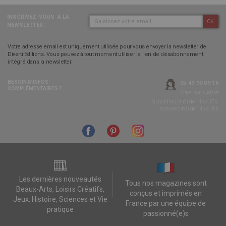
INSCRIVEZ-VOUS
À LA
OK
NEWSLETTER :
Votre adresse email est uniquement utilisée pour vous envoyer la newsletter de
Diverti Editions. Vous pouvez à tout moment utiliser le lien de désabonnement
intégré dans la newsletter.
BESOIN D’INFOS
05 49 90 09 16
COMPLÉMENTAIRES ?
Appel non surtaxé
Du lundi au jeudi de 14h à 17h,
et le vendredi de 14h à 16h
Les dernières nouveautés
Tous nos magazines sont
Beaux-Arts, Loisirs Créatifs,
conçus et imprimés en
Jeux, Histoire, Sciences et Vie
France par une équipe de
pratique
passionné(e)s