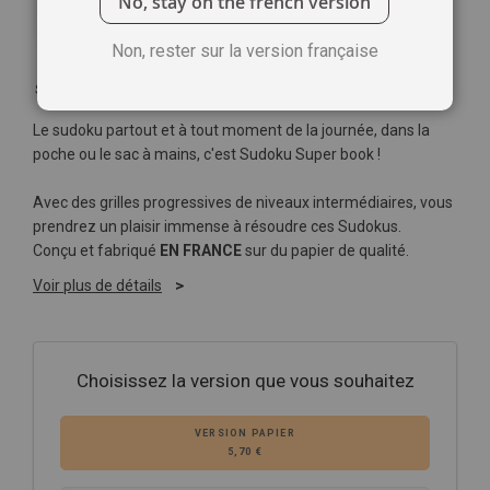
No, stay on the french version
Non, rester sur la version française
Soyez le premier à commenter ce produit
Le sudoku partout et à tout moment de la journée, dans la
poche ou le sac à mains, c'est Sudoku Super book !
Avec des grilles progressives de niveaux intermédiaires, vous
prendrez un plaisir immense à résoudre ces Sudokus.
Conçu et fabriqué
EN FRANCE
sur du papier de qualité.
Voir plus de détails
Choisissez la version que vous souhaitez
VERSION PAPIER
5,70 €