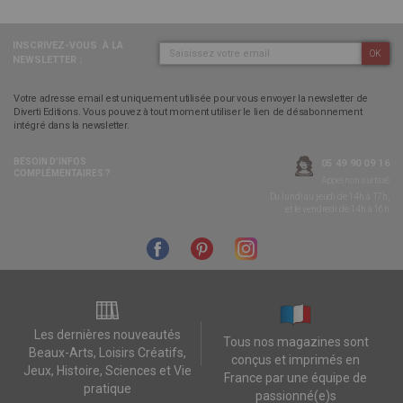
INSCRIVEZ-VOUS
À LA
OK
NEWSLETTER :
Votre adresse email est uniquement utilisée pour vous envoyer la newsletter de
Diverti Editions. Vous pouvez à tout moment utiliser le lien de désabonnement
intégré dans la newsletter.
BESOIN D’INFOS
05 49 90 09 16
COMPLÉMENTAIRES ?
Appel non surtaxé
Du lundi au jeudi de 14h à 17h,
et le vendredi de 14h à 16h
Les dernières nouveautés
Tous nos magazines sont
Beaux-Arts, Loisirs Créatifs,
conçus et imprimés en
Jeux, Histoire, Sciences et Vie
France par une équipe de
pratique
passionné(e)s