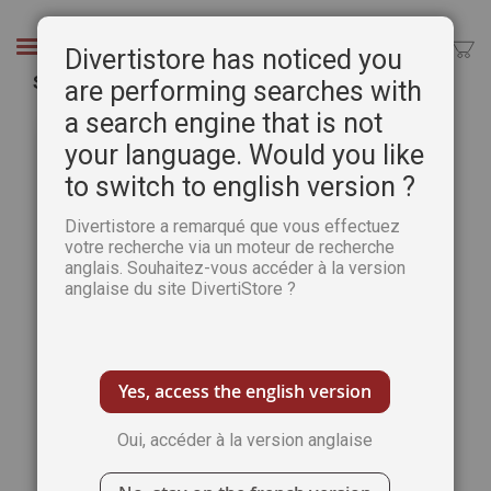
Aller
au
Chercher
Divertistore has noticed you
contenu
SUDOKU Banzaï 2 - Niveaux 5-6-7
are performing searches with
a search engine that is not
Passer
Pass
à
au
your language. Would you like
la
débu
to switch to english version ?
fin
de
de
la
Divertistore a remarqué que vous effectuez
la
Gale
votre recherche via un moteur de recherche
galerie
d’im
anglais. Souhaitez-vous accéder à la version
d’images
anglaise du site DivertiStore ?
Yes, access the english version
Oui, accéder à la version anglaise