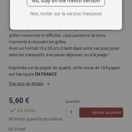
No, stay on the french version
Non, rester sur la version française
Soyez le premier à commenter ce produit
Cette revue de SUDOKU s'adresse aux accros : avec des
grilles moyennes et difficiles, vous passerez de bons
moments à résoudre les grilles.
Avec un format 15 x 20 cm, il tient dans votre sac pour jouer
dans les transports, à la pause déjeuner, ou à la plage !
Imprimée sur du papier de qualité, cette revue de 164 pages
est fabriquée
EN FRANCE
.
Voir plus de détails
5,60 €
Quantité :
En stock
Ajouter au panier
M’avertir quand le prix baisse
Email