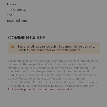
Plus
France
d'infos
11777-LUP 02
164
Diverti Editions
COMMENTAIRES
Seuls les utilisateurs enregistrés peuvent écrire des avis.
Veuillez
vous connecter
ou
créer un compte
Les données personnelles recueillies vous concernant font l’objet d’un
traitement effectué par Diverti Editions pour la finalité suivante :
attribution d'une note - assortie d'un commentaire - à un produit. Les
données sont conservées pendant toute la durée d'existence du
produit dans le catalogue du site. Vous bénéficiez d’un droit d’accès,
de rectification, de portabilité, d’effacement de vos données
personnelles. Pour l’exercer, veuillez vous adresser à : Diverti Editions,
17, avenue du Cerisier Noir, 86530 Naintré ou contact@divertistore.fr.
Politique de protection des données personnelles