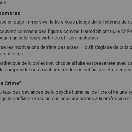
ous.
 sombres
se en page immersive, le livre nous plonge dans l'intimité de c
couvrez comment des figures comme Harold Shipman, le Dr Peti
pour manipuler leurs victimes et l'administration.
yse les motivations derrière ces actes — qu'il s'agisse de puls
n sollicitée.
l'esthétique de la collection, chaque affaire est présentée avec
 de comprendre comment ces médecins ont fini par être démas
ue Crime"
rieux des déviances de la psyché humaine, ce livre offre une s
erroge la confiance absolue que nous accordons à la profession