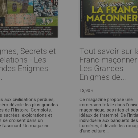
gmes, Secrets et
Tout savoir sur l
élations - Les
Franc-maçonneri
ndes Enigmes
Les Grandes
.
Enigmes de...
€
13,90 €
is aux civilisations perdues,
Ce magazine propose une
éro dévoile les plus grandes
immersion totale dans l'univ
s de l’Histoire. Complots,
maçonnique, ses rites et ses
es sacrées, explorations et
idéaux de fraternité. De l'initi
 se croisent dans un
individuelle aux banquets des
 fascinant. Un magazine ...
Lumières, il dévoile les roua
d'une culture ...