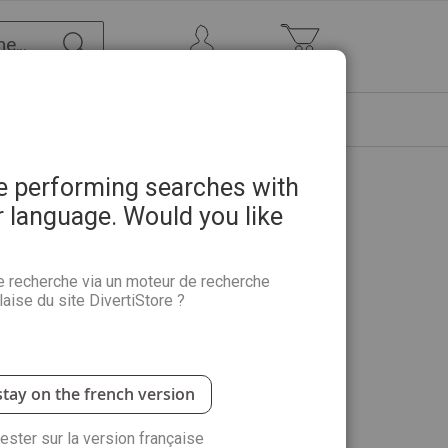
Chercher
Mon Compte
Mon panier
ETRE
PROMOTIONS
ABONNEMENTS
re performing searches with
r language. Would you like
 Quand les médecins tuent
e recherche via un moteur de recherche
aise du site DivertiStore ?
es médecins qui ont trahi leur serment. Un ouvrage
s de la médecine, de l'affaire Petiot à Harold
stay on the french version
antité :
rester sur la version française