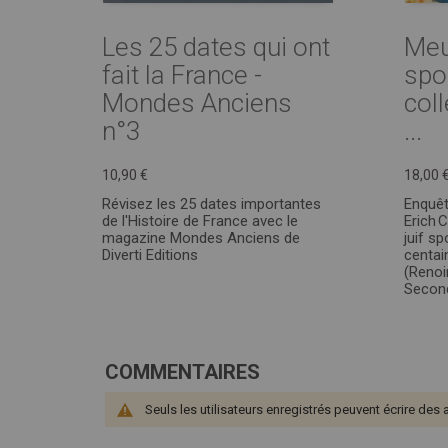
Les 25 dates qui ont
Meu
fait la France -
spo
Mondes Anciens
col
n°3
...
10,90 €
18,00 
Révisez les 25 dates importantes
Enquêt
de l'Histoire de France avec le
Erich 
magazine Mondes Anciens de
juif s
Diverti Editions
centai
(Renoir
Second
COMMENTAIRES
Seuls les utilisateurs enregistrés peuvent écrire des 