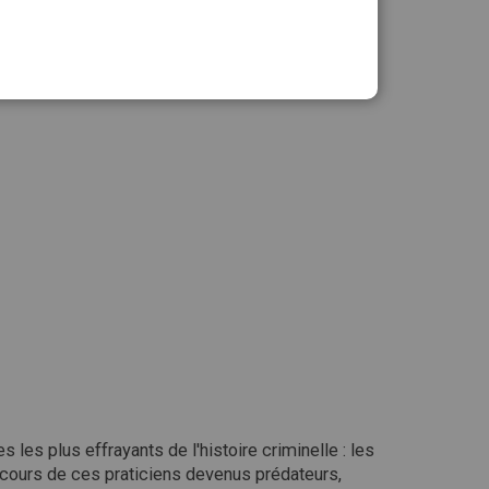
Ajouter au panier
 les plus effrayants de l'histoire criminelle : les
rcours de ces praticiens devenus prédateurs,