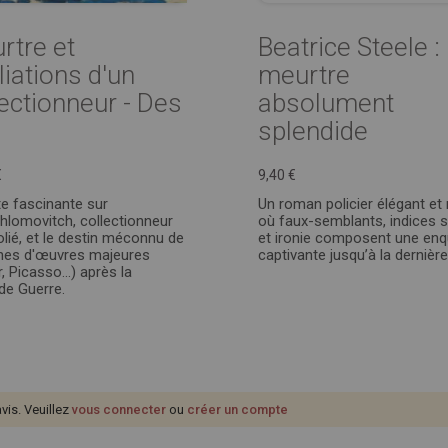
rtre et
Beatrice Steele :
liations d'un
meurtre
lectionneur - Des
absolument
splendide
€
9,40 €
e fascinante sur
Un roman policier élégant et
Chlomovitch, collectionneur
où faux-semblants, indices s
polié, et le destin méconnu de
et ironie composent une enq
nes d'œuvres majeures
captivante jusqu’à la dernièr
, Picasso...) après la
e Guerre.
avis. Veuillez
vous connecter
ou
créer un compte