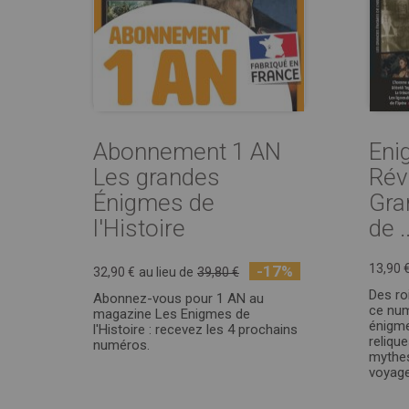
Abonnement 1 AN
Eni
Les grandes
Rév
Énigmes de
Gra
l'Histoire
de ..
13,90 
-17%
32,90 €
au lieu de
39,80 €
Des ro
Abonnez-vous pour 1 AN au
ce num
magazine Les Enigmes de
énigme
l'Histoire : recevez les 4 prochains
reliqu
numéros.
mythes
voyage