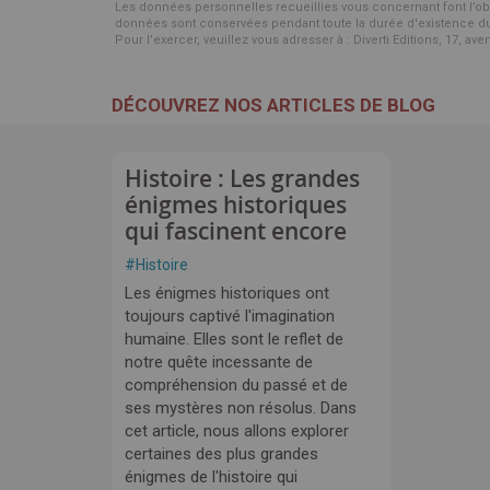
Les données personnelles recueillies vous concernant font l’objet 
données sont conservées pendant toute la durée d'existence du p
Pour l’exercer, veuillez vous adresser à : Diverti Editions, 17, av
DÉCOUVREZ NOS ARTICLES DE BLOG
Histoire : Les grandes
énigmes historiques
qui fascinent encore
#
Histoire
Les énigmes historiques ont
toujours captivé l'imagination
humaine. Elles sont le reflet de
notre quête incessante de
compréhension du passé et de
ses mystères non résolus. Dans
cet article, nous allons explorer
certaines des plus grandes
énigmes de l'histoire qui