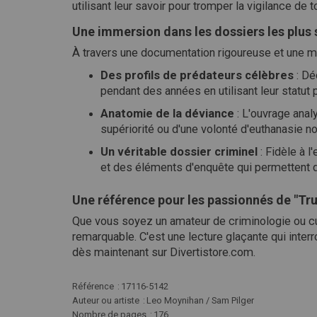
utilisant leur savoir pour tromper la vigilance de t
Une immersion dans les dossiers les plus
À travers une documentation rigoureuse et une mi
Des profils de prédateurs célèbres
: Dé
pendant des années en utilisant leur statut 
Anatomie de la déviance
: L'ouvrage anal
supériorité ou d'une volonté d'euthanasie no
Un véritable dossier criminel
: Fidèle à 
et des éléments d'enquête qui permettent
Une référence pour les passionnés de "Tr
Que vous soyez un amateur de criminologie ou cu
remarquable. C'est une lecture glaçante qui int
dès maintenant sur Divertistore.com.
Plus
Référence
17116-5142
d'infos
Auteur ou artiste
Leo Moynihan / Sam Pilger
Nombre de pages
176