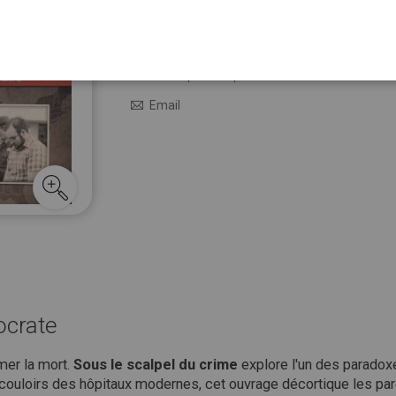
19,95 €
En stock
M’avertir quand le prix baisse
Email
ocrate
emer la mort.
Sous le scalpel du crime
explore l'un des paradoxes
 couloirs des hôpitaux modernes, cet ouvrage décortique les pa