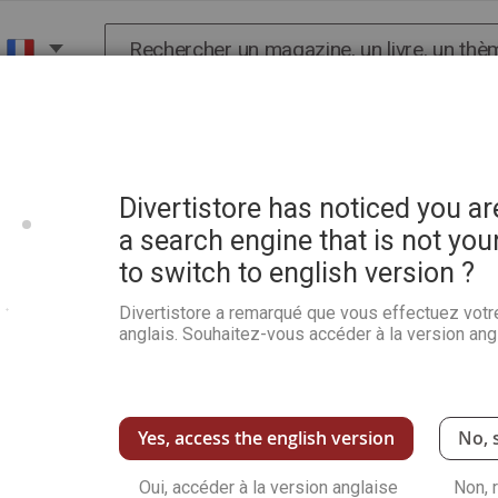
Chercher
X
HISTOIRE
SCIENCES
POP CULTURE ET BIEN-
ns tuent
Divertistore has noticed you a
a search engine that is not you
to switch to english version ?
Sous le scalpel du crime.
Divertistore a remarqué que vous effectuez votr
Soyez le premier à commenter ce produit
anglais. Souhaitez-vous accéder à la version angl
Entrez dans les coulisses de l'horreur avec c
richement illustré sur les plus grands criminel
Shipman. Disponible sur
Divertistore.com
.
Voir plus de détails
Yes, access the english version
No, 
Qu
Oui, accéder à la version anglaise
Non, 