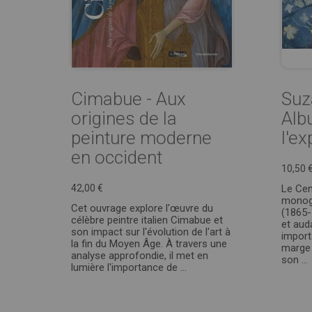
Cimabue - Aux
Suz
origines de la
Alb
peinture moderne
l'ex
en occident
10,50 
42,00 €
Le Ce
monog
Cet ouvrage explore l'œuvre du
(1865-
célèbre peintre italien Cimabue et
et aud
son impact sur l'évolution de l'art à
import
la fin du Moyen Âge. À travers une
marge 
analyse approfondie, il met en
son ...
lumière l'importance de ...