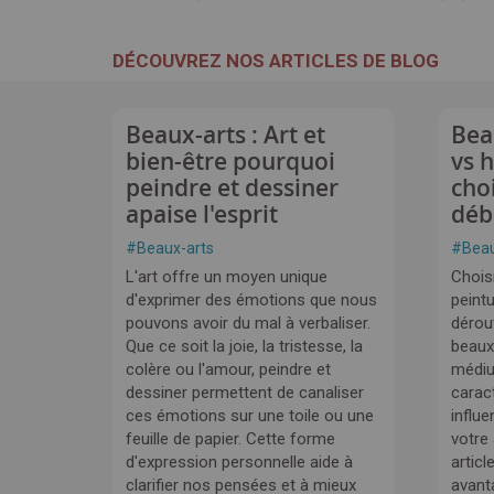
DÉCOUVREZ NOS ARTICLES DE BLOG
Beaux-arts : Art et
Bea
bien-être pourquoi
vs 
peindre et dessiner
cho
apaise l'esprit
déb
#
Beaux-arts
#
Beau
L'art offre un moyen unique
Choisi
d'exprimer des émotions que nous
peintu
pouvons avoir du mal à verbaliser.
dérou
Que ce soit la joie, la tristesse, la
beaux
colère ou l'amour, peindre et
médi
dessiner permettent de canaliser
carac
ces émotions sur une toile ou une
influe
feuille de papier. Cette forme
votre
d'expression personnelle aide à
articl
clarifier nos pensées et à mieux
avant