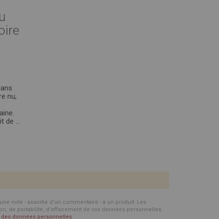
u
oire
dans
re nu,
aine.
t de ...
d'une note - assortie d'un commentaire - à un produit. Les
ion, de portabilité, d’effacement de vos données personnelles.
on des données personnelles