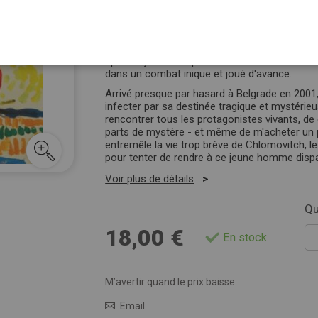
Picasso, Degas, Renoir, il n'y manque presque
Revenu en Serbie, il meurt dans l'Holocauste a
est appropriée abusivement par les communis
Chlomovitch avait ouvert un coffre à Paris en
épisode judiciaire qui verra s'affronter les hér
dans un combat inique et joué d'avance.
Arrivé presque par hasard à Belgrade en 2001, 
infecter par sa destinée tragique et mystérieus
rencontrer tous les protagonistes vivants, de
parts de mystère - et même de m'acheter un p
entremêle la vie trop brève de Chlomovitch, le
pour tenter de rendre à ce jeune homme dispa
Voir plus de détails
Qu
18,00 €
En stock
M’avertir quand le prix baisse
Email