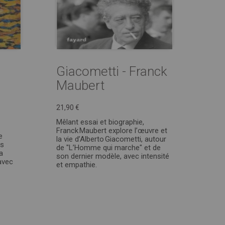
Giacometti - Franck
Maubert
21,90 €
Mêlant essai et biographie,
Franck Maubert explore l’œuvre et
e
la vie d’Alberto Giacometti, autour
es
de "L’Homme qui marche" et de
a
son dernier modèle, avec intensité
avec
et empathie.