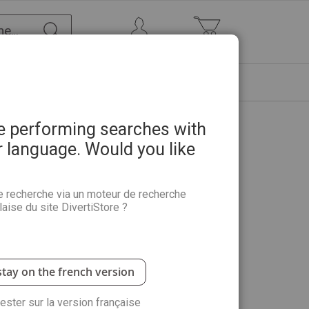
Chercher
Mon Compte
Mon panier
ETRE
PROMOTIONS
ABONNEMENTS
re performing searches with
r language. Would you like
n collectionneur - Des
s, Picasso et Matisse en
e recherche via un moteur de recherche
aise du site DivertiStore ?
 quelques experts. Né en 1915 dans l'actuelle
stay on the french version
 il est monté à Paris en 1936 ou 37 pour y collaborer
 temps, Ambroise Vollard. Il y constitue, avec de
ançais forte de plus de 600 oeuvres - Matisse,
rester sur la version française