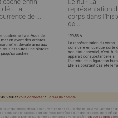
t caché enfin
Le nu - La
ilé - La
représentation d
currence de ...
corps dans l'hist
de ...
€
e quatrième livre, Aude de
199,00 €
 met en avant des artistes
La représentation du corps
marché" et dévoile ainsi aux
considéré en quelque sorte 
e tous et toutes une histoire
son état essentiel, c'est-à-di
t jusqu'ici cachée.
apparaît consubstantielle à
l'histoire de la figuration hum
Elle n'a pourtant pas été le fai
avis. Veuillez
vous connecter
ou
créer un compte
d’un traitement effectué par Diverti Editions pour la finalité suivante : attribution 
roduit dans le catalogue du site. Vous bénéficiez d’un droit d’accès, de rectificat
enue du Cerisier Noir, 86530 Naintré ou contact@divertistore.fr.
Politique de protecti