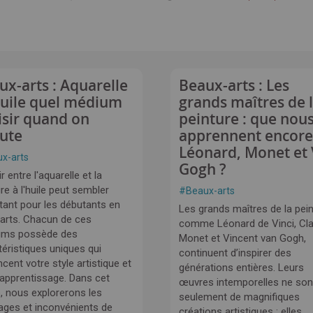
ux-arts : Aquarelle
Beaux-arts : Les
huile quel médium
grands maîtres de 
isir quand on
peinture : que nou
ute
apprennent encore
Léonard, Monet et
x-arts
Gogh ?
r entre l'aquarelle et la
re à l'huile peut sembler
#
Beaux-arts
tant pour les débutants en
Les grands maîtres de la pein
arts. Chacun de ces
comme Léonard de Vinci, Cl
ums possède des
Monet et Vincent van Gogh,
téristiques uniques qui
continuent d’inspirer des
ncent votre style artistique et
générations entières. Leurs
 apprentissage. Dans cet
œuvres intemporelles ne son
e, nous explorerons les
seulement de magnifiques
ages et inconvénients de
créations artistiques : elles