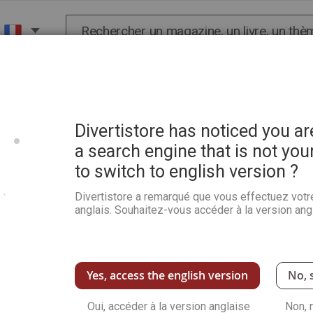
Chercher
X
HISTOIRE
SCIENCES
POP CULTURE ET BIEN-
 - Des centaines de Renoir, Degas, Picasso et Matisse en déshérence
Divertistore has noticed you a
a search engine that is not you
to switch to english version ?
Meurtre et spoliations d'u
centaines de Renoir, Dega
Divertistore a remarqué que vous effectuez votr
anglais. Souhaitez-vous accéder à la version angl
déshérence
Soyez le premier à commenter ce produit
Erich Chlomovitch, ce nom n'est connu que de
Yes, access the english version
No, 
Croatie, ce juif serbe a vécu à Belgrade. Puis
avec le plus grand marchand d'art de tous les
maigres moyens, une collection de maîtres fr
Oui, accéder à la version anglaise
Non, 