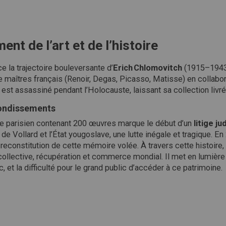
ent de l’art et de l’histoire
e la trajectoire bouleversante d’
Erich Chlomovitch
(1915–1943),
e maîtres français (Renoir, Degas, Picasso, Matisse) en collab
il est assassiné pendant l’Holocauste, laissant sa collection livré
bondissements
re parisien contenant 200 œuvres marque le début d’un
litige j
de Vollard et l’État yougoslave, une lutte inégale et tragique. En 
econstitution de cette mémoire volée. À travers cette histoire, 
 collective, récupération et commerce mondial. Il met en lumière
 et la difficulté pour le grand public d’accéder à ce patrimoine.