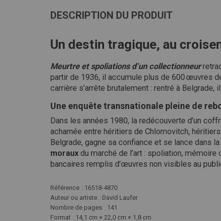
DESCRIPTION DU PRODUIT
Un destin tragique, au croisem
Meurtre et spoliations d’un collectionneur
retrac
partir de 1936, il accumule plus de 600 œuvres d
carrière s’arrête brutalement : rentré à Belgrade, 
Une enquête transnationale pleine de re
Dans les années 1980, la redécouverte d’un coff
acharnée entre héritiers de Chlomovitch, héritiers 
Belgrade, gagne sa confiance et se lance dans la r
moraux
du marché de l’art : spoliation, mémoire
bancaires remplis d’œuvres non visibles au public,
Plus
Référence
16518-4870
d'infos
Auteur ou artiste
David Laufer
Nombre de pages
141
Format
14,1 cm × 22,0 cm × 1,8 cm