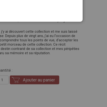
 personne.
vec ses frère et père. Après la guerre, sa collection
tes de Tito. Dans les années 80, on découvre que
 1940, contenant 200 oeuvres. C'est le début d'un
itiers d'Erich, ceux de Vollard et l'Etat yougoslave
j'y ai découvert cette collection et me suis laissé
e. Depuis plus de vingt ans, j'ai eu l'occasion de
 comprendre tous les points de vue, d'accepter les
etit morceau de cette collection. Ce récit
 destin contrarié de sa collection et mes péripéties
ru sa mémoire et sa réputation.
antité :
Ajouter au panier