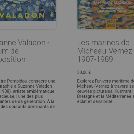
anne Valadon -
Les marines de
um de
Micheau-Vernez
position
1907-1989
€
30,00 €
ntre Pompidou consacre une
Explorez l'univers maritime d
raphie à Suzanne Valadon
Micheau-Vernez à travers s
1938), artiste emblématique
œuvres picturales, illustrant l
acieuse, l'une des plus
Bretagne et la Méditerranée 
antes de sa génération. À la
éclat et sensibilité.
des courants dominants de