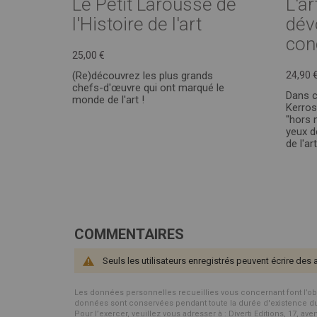
Le Petit Larousse de
L'ar
l'Histoire de l'art
dévo
con
25,00 €
(Re)découvrez les plus grands
24,90 
chefs-d'œuvre qui ont marqué le
Dans c
monde de l'art !
Kerros
"hors 
yeux d
de l'ar
COMMENTAIRES
Seuls les utilisateurs enregistrés peuvent écrire des 
Les données personnelles recueillies vous concernant font l’objet 
données sont conservées pendant toute la durée d'existence du p
Pour l’exercer, veuillez vous adresser à : Diverti Editions, 17, av