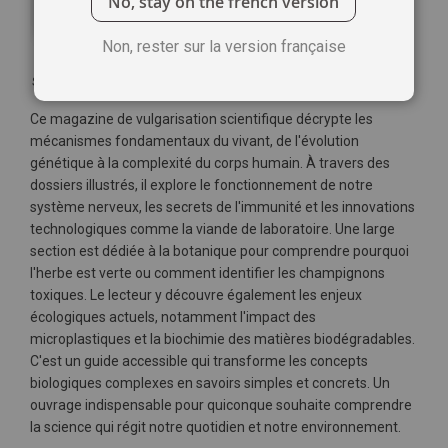
No, stay on the french version
Non, rester sur la version française
Soyez le premier à commenter ce produit
Ce magazine de vulgarisation scientifique décrypte les
mécanismes fondamentaux du vivant, de l'évolution
génétique à la complexité du corps humain. À travers des
dossiers illustrés, il explore le fonctionnement de notre
système nerveux, les secrets de l'immunité et les innovations
technologiques comme la viande de laboratoire. Une large
section est dédiée à la botanique pour comprendre pourquoi
l'herbe est verte ou comment identifier les champignons
toxiques. Le lecteur y découvre également les enjeux
écologiques actuels, notamment l'impact des
microplastiques et la biochimie des matières biodégradables.
C'est un guide accessible qui transforme les concepts
biologiques complexes en savoirs simples et concrets. Un
ouvrage indispensable pour quiconque souhaite comprendre
la science qui régit notre quotidien et notre environnement.