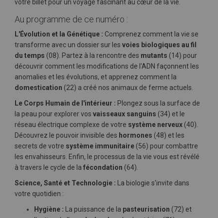
votre billet pour un voyage fascinant au cœur de la vie.
Au programme de ce numéro :
L'Évolution et la Génétique :
Comprenez comment la vie se
transforme avec un dossier sur les
voies biologiques au fil
du temps
(08). Partez à la rencontre des
mutants
(14) pour
découvrir comment les modifications de l'ADN façonnent les
anomalies et les évolutions, et apprenez comment la
domestication
(22) a créé nos animaux de ferme actuels.
Le Corps Humain de l'intérieur :
Plongez sous la surface de
la peau pour explorer vos
vaisseaux sanguins
(34) et le
réseau électrique complexe de votre
système nerveux
(40).
Découvrez le pouvoir invisible des
hormones
(48) et les
secrets de votre
système immunitaire
(56) pour combattre
les envahisseurs. Enfin, le processus de la vie vous est révélé
à travers le cycle de la
fécondation
(64).
Science, Santé et Technologie :
La biologie s'invite dans
votre quotidien :
Hygiène :
La puissance de la
pasteurisation
(72) et