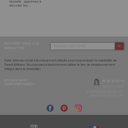
réussite : apprenez à
décoder les ...
INSCRIVEZ-VOUS
À LA
OK
NEWSLETTER :
Votre adresse email est uniquement utilisée pour vous envoyer la newsletter de
Diverti Editions. Vous pouvez à tout moment utiliser le lien de désabonnement
intégré dans la newsletter.
BESOIN D’INFOS
05 49 90 09 16
COMPLÉMENTAIRES ?
Appel non surtaxé
Du lundi au jeudi de 14h à 17h,
et le vendredi de 14h à 16h