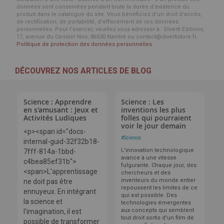
données sont conservées pendant toute la durée d'existence du
produit dans le catalogue du site. Vous bénéficiez d’un droit d’accès,
de rectification, de portabilité, d’effacement de vos données
personnelles. Pour l’exercer, veuillez vous adresser à : Diverti Editions,
17, avenue du Cerisier Noir, 86530 Naintré ou contact@divertistore.fr.
Politique de protection des données personnelles
DÉCOUVREZ NOS ARTICLES DE BLOG
Science : Apprendre
Science : Les
en s'amusant : Jeux et
inventions les plus
Activités Ludiques
folles qui pourraient
voir le jour demain
<p><span id="docs-
#
Science
internal-guid-32f32b18-
L'innovation technologique
7fff-814a-1bbd-
avance à une vitesse
c4bea85ef31b">
fulgurante. Chaque jour, des
<span>L'apprentissage
chercheurs et des
inventeurs du monde entier
ne doit pas être
repoussent les limites de ce
ennuyeux. En intégrant
qui est possible. Des
la science et
technologies émergentes
aux concepts qui semblent
l'imagination, il est
tout droit sortis d'un film de
possible de transformer