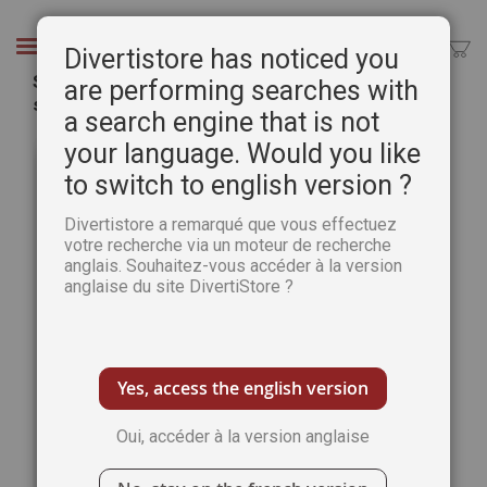
Aller
au
Chercher
Divertistore has noticed you
contenu
Savoir & comprendre n°2 : Biologie expliquée
are performing searches with
simplement
a search engine that is not
Passer
Pass
your language. Would you like
à
au
to switch to english version ?
la
débu
fin
de
Divertistore a remarqué que vous effectuez
de
la
votre recherche via un moteur de recherche
la
Gale
anglais. Souhaitez-vous accéder à la version
galerie
d’im
anglaise du site DivertiStore ?
d’images
Yes, access the english version
Oui, accéder à la version anglaise