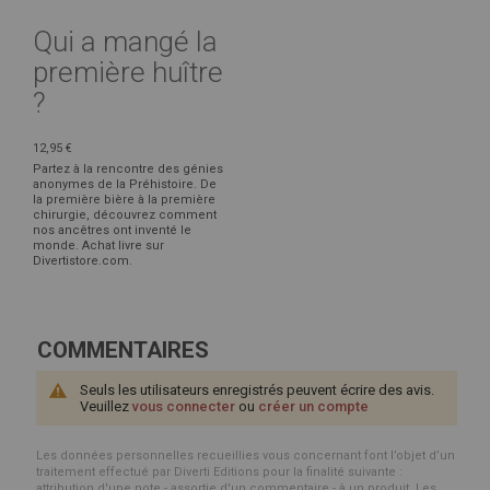
Qui a mangé la
première huître
?
12,95 €
Partez à la rencontre des génies
anonymes de la Préhistoire. De
la première bière à la première
chirurgie, découvrez comment
nos ancêtres ont inventé le
monde. Achat livre sur
Divertistore.com.
COMMENTAIRES
Seuls les utilisateurs enregistrés peuvent écrire des avis.
Veuillez
vous connecter
ou
créer un compte
Les données personnelles recueillies vous concernant font l’objet d’un
traitement effectué par Diverti Editions pour la finalité suivante :
attribution d'une note - assortie d'un commentaire - à un produit. Les