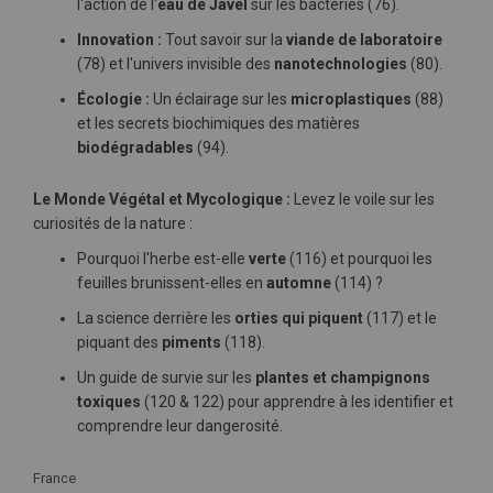
l'action de l'
eau de Javel
sur les bactéries (76).
Innovation :
Tout savoir sur la
viande de laboratoire
(78) et l'univers invisible des
nanotechnologies
(80).
Écologie :
Un éclairage sur les
microplastiques
(88)
et les secrets biochimiques des matières
biodégradables
(94).
Le Monde Végétal et Mycologique :
Levez le voile sur les
curiosités de la nature :
Pourquoi l'herbe est-elle
verte
(116) et pourquoi les
feuilles brunissent-elles en
automne
(114) ?
La science derrière les
orties qui piquent
(117) et le
piquant des
piments
(118).
Un guide de survie sur les
plantes et champignons
toxiques
(120 & 122) pour apprendre à les identifier et
comprendre leur dangerosité.
Plus
France