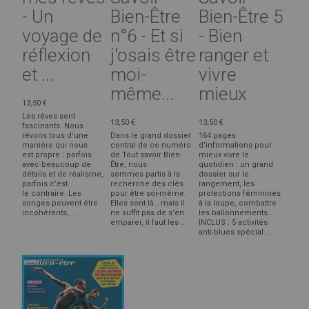
- Un
Bien-Être
Bien-Être 5
voyage de
n°6 - Et si
- Bien
réflexion
j'osais être
ranger et
et ...
moi-
vivre
même...
mieux
13,50 €
Les rêves sont
13,50 €
13,50 €
fascinants. Nous
rêvons tous d’une
Dans le grand dossier
164 pages
manière qui nous
central de ce numéro
d'informations pour
est propre : parfois
de Tout savoir Bien-
mieux vivre le
avec beaucoup de
Être, nous
quotidien : un grand
détails et de réalisme,
sommes partis à la
dossier sur le
parfois c’est
recherche des clés
rangement, les
le contraire. Les
pour être soi-même.
protections féminines
songes peuvent être
Elles sont là… mais il
à la loupe, combattre
incohérents, ...
ne suffit pas de s’en
les ballonnements…
emparer, il faut les ...
INCLUS : 5 activités
anti-blues spécial ...