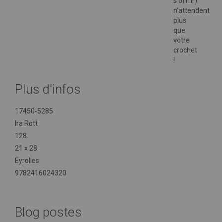
s'offrir)
n'attendent
plus
que
votre
crochet
!
Plus d'infos
Plus
17450-5285
d'infos
Ira Rott
128
21 x 28
Eyrolles
9782416024320
Blog postes