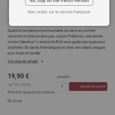
No, stay on the french version
Non, rester sur la version française
Soyez le premier à commenter ce produit
Quand la tendance incontournable du carré au crochet
rencontre le phénomène pop-culture Pokémon, cela donne
ce livre fabuleux ! L'autrice Ira Rott vous guide pas à pas pour
crocheter 36 carrés thématiques et créer des objets uniques
pour toute la famille.
Voir plus de détails
19,90 €
Quantité :
En stock
Ajouter au panier
M’avertir quand le prix baisse
Email