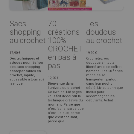
Sacs
70
Les
shopping
créations
doudous
au crochet
100%
au crochet
CROCHET
17,90 €
19,90 €
en pas à
Des techniques et
Crochetez vos
astuces pour réaliser
doudous en toute
pas
des sacs shopping
liberté avec ce coffret
écoreponsables en
nomade. Ses 20 fiches
crochet, rapide,
modèles se
12,90 €
accessible à tous et à
transportent partout
la mode.
Bienvenue dans
dans leur pochon
l'univers du crochet !
dédié. Livret technique
Ce livre de 148 pages
inclus pour
vous fait découvrir la
accompagner les
technique créative du
débutants. Achat ...
moment. Parce que
c’est facile, parce que
c’est ludique, parce
que c’est apaisant,
parce que ...