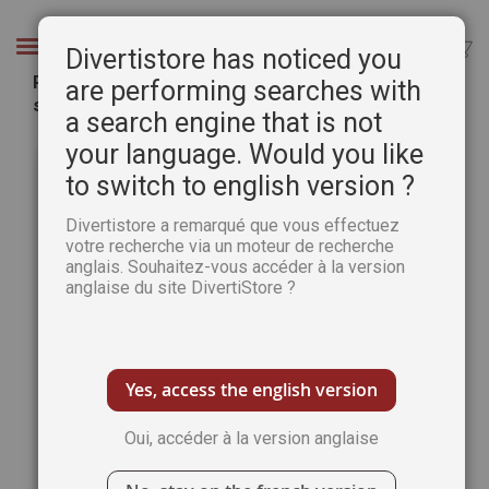
Aller
au
Chercher
Divertistore has noticed you
contenu
Pokémon Carrés au crochet. Plus de 30 granny
are performing searches with
squares version Pokémon
a search engine that is not
Passer
Pass
your language. Would you like
à
au
to switch to english version ?
la
débu
fin
de
Divertistore a remarqué que vous effectuez
de
la
votre recherche via un moteur de recherche
la
Gale
anglais. Souhaitez-vous accéder à la version
galerie
d’im
anglaise du site DivertiStore ?
d’images
Yes, access the english version
Oui, accéder à la version anglaise