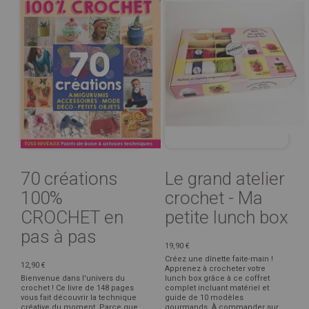
70 créations
Le grand atelier
100%
crochet - Ma
CROCHET en
petite lunch box
pas à pas
19,90 €
Créez une dînette faite-main !
12,90 €
Apprenez à crocheter votre
Bienvenue dans l'univers du
lunch box grâce à ce coffret
crochet ! Ce livre de 148 pages
complet incluant matériel et
vous fait découvrir la technique
guide de 10 modèles
créative du moment. Parce que
gourmands. À commander sur