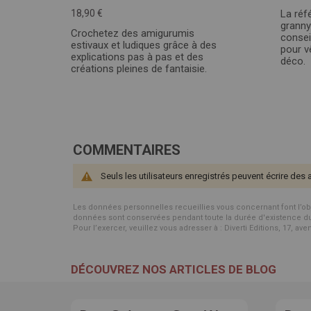
18,90 €
La réf
granny
Crochetez des amigurumis
consei
estivaux et ludiques grâce à des
pour v
explications pas à pas et des
déco.
créations pleines de fantaisie.
COMMENTAIRES
Seuls les utilisateurs enregistrés peuvent écrire des 
Les données personnelles recueillies vous concernant font l’objet 
données sont conservées pendant toute la durée d'existence du p
Pour l’exercer, veuillez vous adresser à : Diverti Editions, 17, av
DÉCOUVREZ NOS ARTICLES DE BLOG