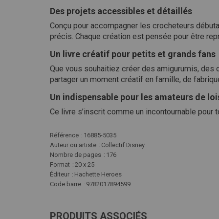
Des projets accessibles et détaillés
Conçu pour accompagner les crocheteurs débutant
précis. Chaque création est pensée pour être repro
Un livre créatif pour petits et grands fans
Que vous souhaitiez créer des amigurumis, des o
partager un moment créatif en famille, de fabriq
Un indispensable pour les amateurs de lois
Ce livre s’inscrit comme un incontournable pour to
Plus
Référence
16885-5035
d'infos
Auteur ou artiste
Collectif Disney
Nombre de pages
176
Format
20 x 25
Éditeur
Hachette Heroes
Code barre
9782017894599
PRODUITS ASSOCIÉS