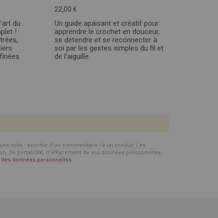
22,00 €
’art du
Un guide apaisant et créatif pour
let !
apprendre le crochet en douceur,
trées,
se détendre et se reconnecter à
iers
soi par les gestes simples du fil et
ffinées
de l’aiguille.
d'une note - assortie d'un commentaire - à un produit. Les
ion, de portabilité, d’effacement de vos données personnelles.
on des données personnelles