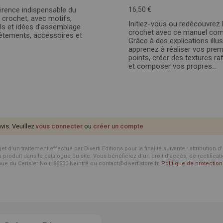
érence indispensable du
16,50 €
 crochet, avec motifs,
Initiez-vous ou redécouvrez l
ls et idées d’assemblage
crochet avec ce manuel comp
êtements, accessoires et
Grâce à des explications illus
apprenez à réaliser vos prem
points, créer des textures ra
et composer vos propres...
avis. Veuillez
vous connecter
ou
créer un compte
d’un traitement effectué par Diverti Editions pour la finalité suivante : attribution 
roduit dans le catalogue du site. Vous bénéficiez d’un droit d’accès, de rectificat
enue du Cerisier Noir, 86530 Naintré ou contact@divertistore.fr.
Politique de protecti