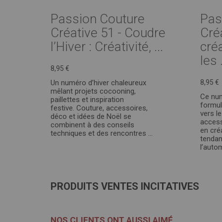
Passion Couture
Pas
Créative 51 - Coudre
Cré
l’Hiver : Créativité, ...
cré
les .
8,95 €
Un numéro d’hiver chaleureux
8,95 €
mêlant projets cocooning,
Ce nu
paillettes et inspiration
formul
festive. Couture, accessoires,
vers l
déco et idées de Noël se
access
combinent à des conseils
en cré
techniques et des rencontres ...
tenda
l’autom
PRODUITS VENTES INCITATIVES
NOS CLIENTS ONT AUSSI AIMÉ