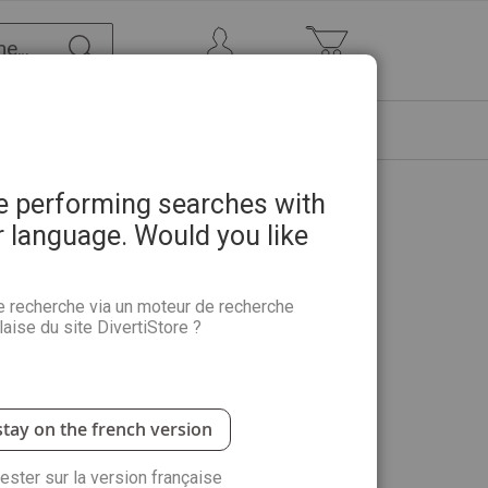
Chercher
Mon Compte
Mon panier
ETRE
PROMOTIONS
ABONNEMENTS
re performing searches with
r language. Would you like
e recherche via un moteur de recherche
aise du site DivertiStore ?
ement des personnages emblématiques grâce à des
.
stay on the french version
antité :
rester sur la version française