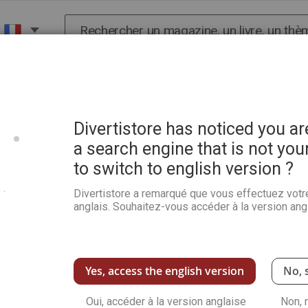
Chercher
X
HISTOIRE
SCIENCES
POP CULTURE ET BIEN-
Divertistore has noticed you a
a search engine that is not you
to switch to english version ?
Disney au crochet
Divertistore a remarqué que vous effectuez votr
Soyez le premier à commenter ce produit
anglais. Souhaitez-vous accéder à la version angl
Un livre de crochet Disney pour créer facil
modèles clairs, ludiques et accessibles à tous
Voir plus de détails
Yes, access the english version
No, 
Qu
Oui, accéder à la version anglaise
Non, 