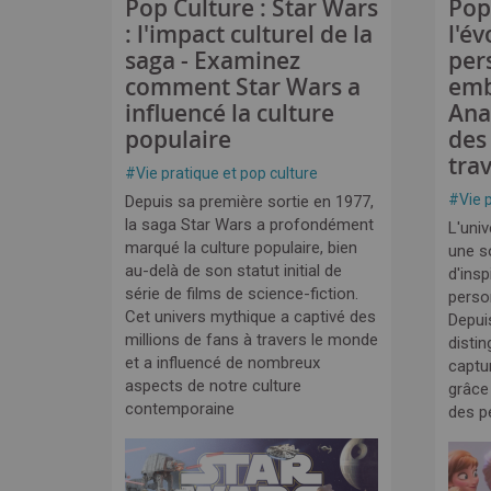
Pop Culture : Star Wars
Pop
: l'impact culturel de la
l'év
saga - Examinez
per
comment Star Wars a
emb
influencé la culture
Ana
populaire
des
tra
#
Vie pratique et pop culture
#
Vie 
Depuis sa première sortie en 1977,
la saga Star Wars a profondément
L'univ
marqué la culture populaire, bien
une s
au-delà de son statut initial de
d'insp
série de films de science-fiction.
perso
Cet univers mythique a captivé des
Depui
millions de fans à travers le monde
disti
et a influencé de nombreux
captur
aspects de notre culture
grâce
contemporaine
des p