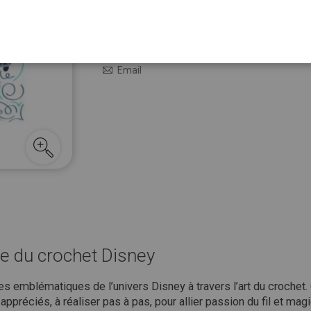
19,95 €
En stock
M’avertir quand le prix baisse
Email
e du crochet Disney
s emblématiques de l’univers Disney à travers l’art du crochet. 
préciés, à réaliser pas à pas, pour allier passion du fil et magi