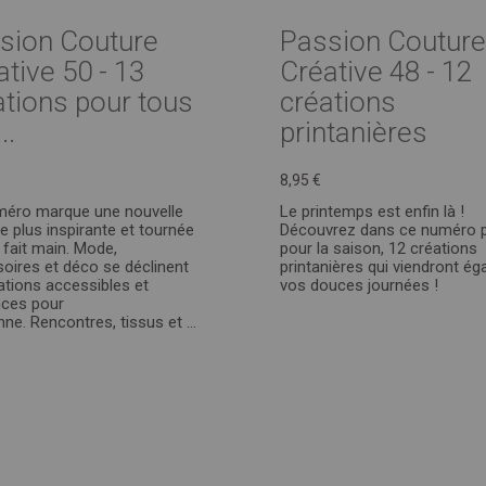
sion Couture
Passion Couture
ative 50 - 13
Créative 48 - 12
ations pour tous
créations
..
printanières
8,95 €
méro marque une nouvelle
Le printemps est enfin là !
e plus inspirante et tournée
Découvrez dans ce numéro p
e fait main. Mode,
pour la saison, 12 créations
oires et déco se déclinent
printanières qui viendront ég
ations accessibles et
vos douces journées !
nces pour
ne. Rencontres, tissus et ...