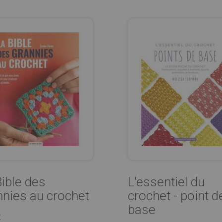
Bible des
L'essentiel du
nnies au crochet
crochet - point d
base
€