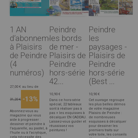
1 AN
Peindre
Peindre
d’abonnement
les bords
les
à Plaisirs
de mer -
paysages -
de Peindre
Plaisirs de
Plaisirs de
(4
Peindre
Peindre
numéros)
hors-série
hors-série
42...
(Best ...
27,00 €
au lieu de
10,90 €
10,90 €
-13%
31,20 €
Dans ce hors-série
Cet ouvrage regroupe
spécial, 22 tableaux
les plus belles démos
sont à réaliser pas à
de votre magazine
Abonnez-vous au
pas + les esquisses à
Plaisirs de Peindre :
magazine qui vous
décalquer EN CADEAU.
de nombreuses
aide à progresser :
Laissez-vous guider et
esquisses à décalquer
dessiner et peindre à
réussissez vos
pour dessiner les
l'aquarelle, au pastel, à
peintures !
premiers traits sur
l'huile ou à l'acrylique,
votre toile, les conseils
cela nécessite des