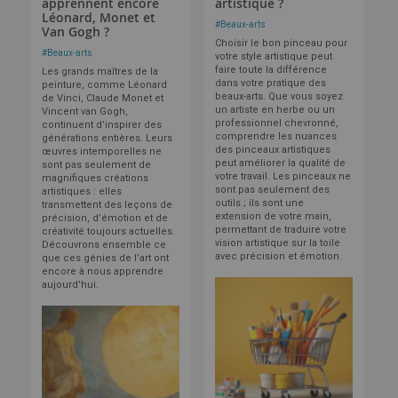
apprennent encore
artistique ?
Léonard, Monet et
#
Beaux-arts
Van Gogh ?
Choisir le bon pinceau pour
#
Beaux-arts
votre style artistique peut
faire toute la différence
Les grands maîtres de la
dans votre pratique des
peinture, comme Léonard
beaux-arts. Que vous soyez
de Vinci, Claude Monet et
un artiste en herbe ou un
Vincent van Gogh,
professionnel chevronné,
continuent d’inspirer des
comprendre les nuances
générations entières. Leurs
des pinceaux artistiques
œuvres intemporelles ne
peut améliorer la qualité de
sont pas seulement de
votre travail. Les pinceaux ne
magnifiques créations
sont pas seulement des
artistiques : elles
outils ; ils sont une
transmettent des leçons de
extension de votre main,
précision, d’émotion et de
permettant de traduire votre
créativité toujours actuelles.
vision artistique sur la toile
Découvrons ensemble ce
avec précision et émotion.
que ces génies de l’art ont
encore à nous apprendre
aujourd’hui.