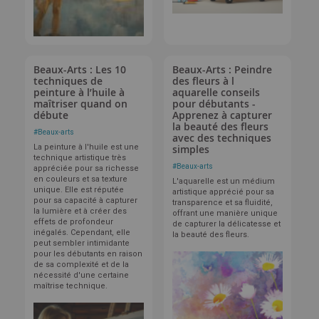
Beaux-Arts : Les 10
Beaux-Arts : Peindre
techniques de
des fleurs à l
peinture à l’huile à
aquarelle conseils
maîtriser quand on
pour débutants -
débute
Apprenez à capturer
la beauté des fleurs
#
Beaux-arts
avec des techniques
La peinture à l'huile est une
simples
technique artistique très
#
Beaux-arts
appréciée pour sa richesse
en couleurs et sa texture
L'aquarelle est un médium
unique. Elle est réputée
artistique apprécié pour sa
pour sa capacité à capturer
transparence et sa fluidité,
la lumière et à créer des
offrant une manière unique
effets de profondeur
de capturer la délicatesse et
inégalés. Cependant, elle
la beauté des fleurs.
peut sembler intimidante
pour les débutants en raison
de sa complexité et de la
nécessité d'une certaine
maîtrise technique.