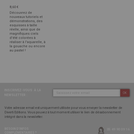
8,60 €
Découvrez de
nouveaux tutoriels et
démonstrations, des
esquisses à taille
réelle, ainsi que de
magnifiques ciels
d'été colorées à
réaliser à l'aquarelle, à
la gouache ou encore
au pastel !
INSCRIVEZ-VOUS
À LA
OK
NEWSLETTER :
Votre adresse email est uniquement utilisée pour vous envoyer la newsletter de
Diverti Editions. Vous pouvez à tout moment utiliser le lien de désabonnement
intégré dans la newsletter.
BESOIN D’INFOS
05 49 90 09 16
COMPLÉMENTAIRES ?