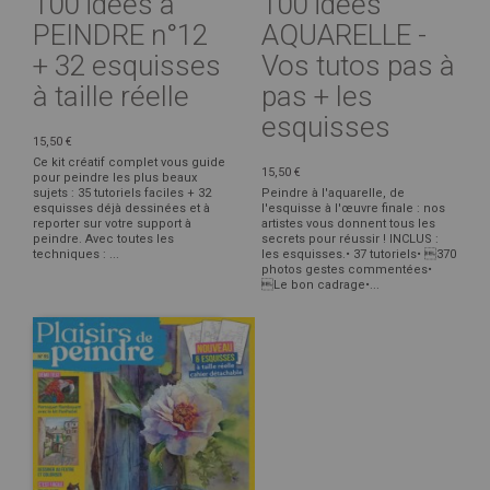
100 idées à
100 idées
PEINDRE n°12
AQUARELLE -
+ 32 esquisses
Vos tutos pas à
à taille réelle
pas + les
esquisses
15,50 €
Ce kit créatif complet vous guide
15,50 €
pour peindre les plus beaux
sujets : 35 tutoriels faciles + 32
Peindre à l'aquarelle, de
esquisses déjà dessinées et à
l'esquisse à l'œuvre finale : nos
reporter sur votre support à
artistes vous donnent tous les
peindre. Avec toutes les
secrets pour réussir ! INCLUS :
techniques : ...
les esquisses.• 37 tutoriels• 370
photos gestes commentées•
Le bon cadrage•...