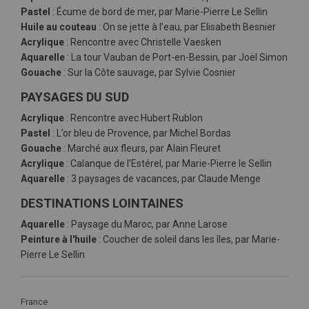
Pastel
: Écume de bord de mer, par Marie-Pierre Le Sellin
Huile au couteau
: On se jette à l’eau, par Elisabeth Besnier
Acrylique
: Rencontre avec Christelle Vaesken
Aquarelle
: La tour Vauban de Port-en-Bessin, par Joël Simon
Gouache
: Sur la Côte sauvage, par Sylvie Cosnier
PAYSAGES DU SUD
Acrylique
: Rencontre avec Hubert Rublon
Pastel
: L’or bleu de Provence, par Michel Bordas
Gouache
: Marché aux fleurs, par Alain Fleuret
Acrylique
: Calanque de l’Estérel, par Marie-Pierre le Sellin
Aquarelle
: 3 paysages de vacances, par Claude Menge
DESTINATIONS LOINTAINES
Aquarelle
: Paysage du Maroc, par Anne Larose
Peinture à l'huile
: Coucher de soleil dans les îles, par Marie-
Pierre Le Sellin
Plus
France