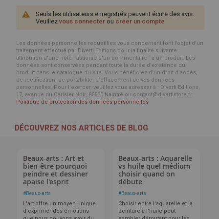
Seuls les utilisateurs enregistrés peuvent écrire des avis.
Veuillez
vous connecter
ou
créer un compte
Les données personnelles recueillies vous concernant font l’objet d’un
traitement effectué par Diverti Editions pour la finalité suivante :
attribution d'une note - assortie d'un commentaire - à un produit. Les
données sont conservées pendant toute la durée d'existence du
produit dans le catalogue du site. Vous bénéficiez d’un droit d’accès,
de rectification, de portabilité, d’effacement de vos données
personnelles. Pour l’exercer, veuillez vous adresser à : Diverti Editions,
17, avenue du Cerisier Noir, 86530 Naintré ou contact@divertistore.fr.
Politique de protection des données personnelles
DÉCOUVREZ NOS ARTICLES DE BLOG
Beaux-arts : Art et
Beaux-arts : Aquarelle
bien-être pourquoi
vs huile quel médium
peindre et dessiner
choisir quand on
apaise l'esprit
débute
#
Beaux-arts
#
Beaux-arts
L'art offre un moyen unique
Choisir entre l'aquarelle et la
d'exprimer des émotions
peinture à l'huile peut
que nous pouvons avoir du
sembler déroutant pour les