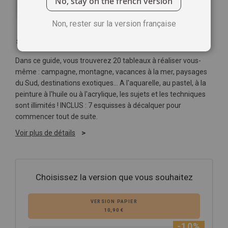
No, stay on the french version
Non, rester sur la version française
Soyez le premier à commenter ce produit
Dans ce guide, vous trouverez 20 tableaux à réaliser vous-
même : campagne, montagne, vacances à la mer, paysages
du Sud, destinations exotiques… A l'aquarelle, au pastel, à la
peinture à l'huile ou à l'acrylique, les sujets et les techniques
sont illimités ! INCLUS : 7 esquisses à décalquer pour
commencer tout de suite.
Voir plus de détails
Choisissez la version que vous souhaitez
VERSION PAPIER
10,90 €
-10%