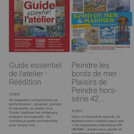
Guide essentiel
Peindre les
de l'atelier -
bords de mer -
Réédition
Plaisirs de
Peindre hors-
13,90 €
série 42...
Un magazine complet pour se
perfectionner : dessiner, peindre
à l'aquarelle, au pastel ou à
10,90 €
l'huile, maîtriser les mélanges,
préparer les supports… De
Dans ce hors-série spécial, 22
nombreux sujets sont abordés
tableaux sont à réaliser pas à pas
pour réussir vos ...
+ les esquisses à décalquer EN
CADEAU. Laissez-vous guider et
réussissez vos peintures !