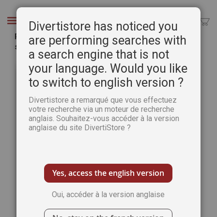
Aller
au
Chercher
Divertistore has noticed you
contenu
Peindre les vacances - Plaisirs de Peindre hors-
are performing searches with
série n°2 (Best Of)
a search engine that is not
Passer
Pass
your language. Would you like
à
au
to switch to english version ?
la
débu
fin
de
Divertistore a remarqué que vous effectuez
de
la
votre recherche via un moteur de recherche
la
Gale
anglais. Souhaitez-vous accéder à la version
galerie
d’im
anglaise du site DivertiStore ?
d’images
Yes, access the english version
Oui, accéder à la version anglaise